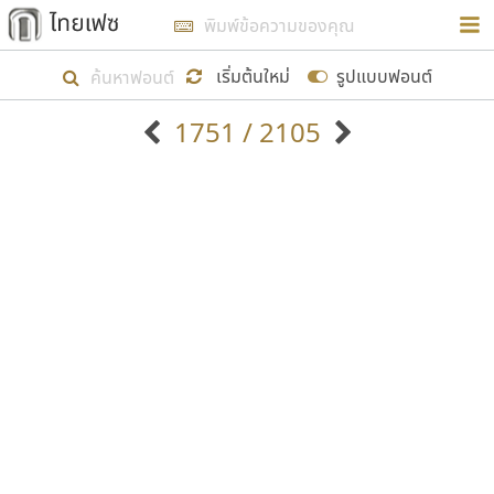
การในรูปแบบใหม่เพื่อใช้เป็นแนวทางในการศึกษารูป
ร่างหน้าตาของฟอนต์ไทยสำหรับการเรียนรู้เพื่อเริ่ม
เริ่มต้นใหม่
รูปแบบฟอนต์
สร้างฟอนต์ของตัวเอง ในเดือนมีนาคม พ.ศ. ๒๕๖๒ จึง
1751 / 2105
ได้เริ่ม ไทยเฟซ นี้ขึ้นมา
ตัวอักษรมีหัวขมวด
แบบตัวอักษรหัวบัว
แสดงผลแบบลิสต์
ตัวอักษรไม่มีหัวขมวด
แบบตัวอักษรหัวบอด
9
A
B
C
D
E
F
G
H
I
J
ฟอนต์ยอดนิยม
แบบตัวอักษรเกาหลี
เป้าหมายที่ยังคงดำเนินไปอยู่ คือการเพิ่มฟอนต์ไทย
K
L
M
N
O
P
Q
R
S
T
U
ฟอนต์ล้านดาวน์โหลด
แบบตัวอักษรเส้นขอบ
เข้าไปให้ได้อย่างน้อยเดือนละ ๓๐ ฟอนต์ นั่นหมายถึง
ระบบปฏิบัติการ
แบบตัวอักษรแฟนซี
V
W
Y
Z
อัตลักษณ์องค์กร
แบบตัวอักษรโบราณ
ปลายปี พ.ศ. ๒๕๖๒ จะมีฟอนต์ไม่ต่ำกว่า ๔๐๐ ฟอนต์ใน
แบบตัวการ์ตูน
แบบตัวเขียนพู่กัน
ก
ข
ค
จ
ฉ
ช
ซ
ฌ
ด
ต
ถ
ระบบ หวังว่า นอกจากจะเป็นประโยชน์ต่อตนเองแล้ว
แบบตัวดิสเพลย์
แบบตัวเนื้อความ
จะมีประโยชน์กับผู้อื่นได้บ้าง ไม่มากก็น้อย
แบบตัวประดิษฐ์
แบบตัวเหลี่ยม
ท
ธ
น
บ
ป
ผ
พ
ฟ
ภ
ม
ย
แบบตัวพิกเซล
แบบปลายมน
ร
ฤ
ล
ว
ศ
ส
ห
อ
ฮ
แบบตัวพิมพ์ดีด
แบบปลายแหลม
ขอขอบคุณ
แบบตัวมีเชิงฐาน
แบบปากกาหัวตัด
แบบตัวอักษรจีน
แบบฟอนต์ซิ่ง
แบบตัวอักษรซ้อนเงา
แบบลายมือผู้ใหญ่