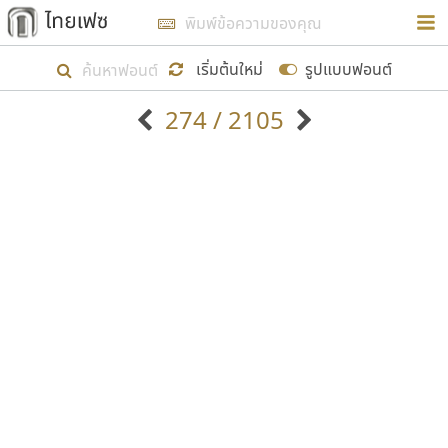
การในรูปแบบใหม่เพื่อใช้เป็นแนวทางในการศึกษารูป
ร่างหน้าตาของฟอนต์ไทยสำหรับการเรียนรู้เพื่อเริ่ม
เริ่มต้นใหม่
รูปแบบฟอนต์
สร้างฟอนต์ของตัวเอง ในเดือนมีนาคม พ.ศ. ๒๕๖๒ จึง
274 / 2105
ได้เริ่ม ไทยเฟซ นี้ขึ้นมา
ตัวอักษรมีหัวขมวด
แบบตัวอักษรหัวบัว
แสดงผลแบบลิสต์
ตัวอักษรไม่มีหัวขมวด
แบบตัวอักษรหัวบอด
9
A
B
C
D
E
F
G
H
I
J
ฟอนต์ยอดนิยม
แบบตัวอักษรเกาหลี
เป้าหมายที่ยังคงดำเนินไปอยู่ คือการเพิ่มฟอนต์ไทย
K
L
M
N
O
P
Q
R
S
T
U
ฟอนต์ล้านดาวน์โหลด
แบบตัวอักษรเส้นขอบ
เข้าไปให้ได้อย่างน้อยเดือนละ ๓๐ ฟอนต์ นั่นหมายถึง
ระบบปฏิบัติการ
แบบตัวอักษรแฟนซี
V
W
Y
Z
อัตลักษณ์องค์กร
แบบตัวอักษรโบราณ
ปลายปี พ.ศ. ๒๕๖๒ จะมีฟอนต์ไม่ต่ำกว่า ๔๐๐ ฟอนต์ใน
แบบตัวการ์ตูน
แบบตัวเขียนพู่กัน
ก
ข
ค
จ
ฉ
ช
ซ
ฌ
ด
ต
ถ
ระบบ หวังว่า นอกจากจะเป็นประโยชน์ต่อตนเองแล้ว
แบบตัวดิสเพลย์
แบบตัวเนื้อความ
จะมีประโยชน์กับผู้อื่นได้บ้าง ไม่มากก็น้อย
แบบตัวประดิษฐ์
แบบตัวเหลี่ยม
ท
ธ
น
บ
ป
ผ
พ
ฟ
ภ
ม
ย
แบบตัวพิกเซล
แบบปลายมน
ร
ฤ
ล
ว
ศ
ส
ห
อ
ฮ
แบบตัวพิมพ์ดีด
แบบปลายแหลม
ขอขอบคุณ
แบบตัวมีเชิงฐาน
แบบปากกาหัวตัด
แบบตัวอักษรจีน
แบบฟอนต์ซิ่ง
แบบตัวอักษรซ้อนเงา
แบบลายมือผู้ใหญ่