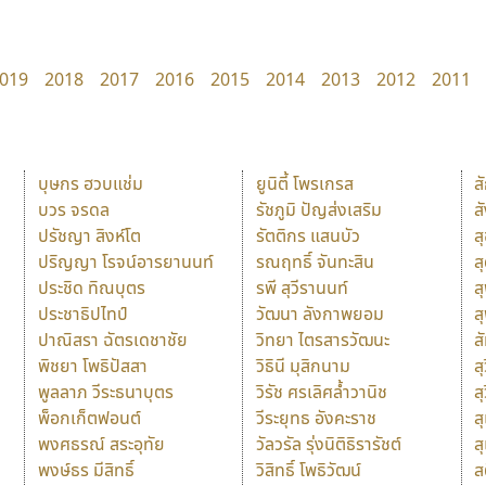
019
2018
2017
2016
2015
2014
2013
2012
2011
บุษกร ฮวบแช่ม
ยูนิตี้ โพรเกรส
ส
บวร จรดล
รัชภูมิ ปัญส่งเสริม
ส
ปรัชญา สิงห์โต
รัตติกร แสนบัว
ส
ปริญญา โรจน์อารยานนท์
รณฤทธิ์ จันทะสิน
ส
ประชิด ทิณบุตร
รพี สุวีรานนท์
ส
ประชาธิปไทป์
วัฒนา ลังกาพยอม
ส
ปาณิสรา ฉัตรเดชาชัย
วิทยา ไตรสารวัฒนะ
ส
พิชยา โพธิปัสสา
วิธินี มุสิกนาม
สุ
พูลลาภ วีระธนาบุตร
วิรัช ศรเลิศล้ำวานิช
ส
พ็อกเก็ตฟอนต์
วีระยุทธ อังคะราช
ส
พงศธรณ์ สระอุทัย
วัลวรัล รุ่งนิติธิรารัชต์
ส
พงษ์ธร มีสิทธิ์
วิสิทธิ์ โพธิวัฒน์
ส