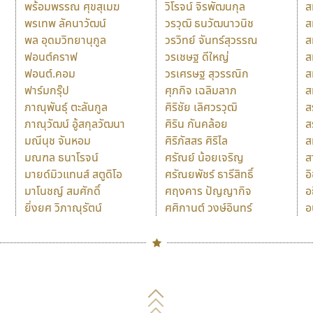
พร้อมพรรณ ศุขสุเมฆ
วิโรจน์ จิรพัฒนกุล
ส
พรเทพ ลัคนาวัฒน์
วรวุฒิ ธนวัฒนาวนิช
ส
พล อุดมวิทยานุกูล
วรวิทย์ จันทร์สุวรรณ
ส
ฟอนต์คราฟ
วรเชษฐ ดีใหญ่
ส
ฟอนต์.คอม
วรเศรษฐ สุวรรณิก
ส
ฟาร์มกรุ๊ป
ศุภกิจ เฉลิมลาภ
ส
ภาณุพันธุ์ ตะลันกูล
ศิริชัย เลิศวรวุฒิ
ส
ภาณุวัฒน์ อู้สกุลวัฒนา
ศิริน กันคล้อย
ส
มณีนุช จันหอม
ศิริภัสสร ศิริไล
ส
มณฑล ธนาโรจน์
ศรัณย์ น้อยเจริญ
ส
มายด์มิวแทนส์ สตูดิโอ
ศรัณยพัชร์ ธารีสิทธิ์
อ
มาโนชญ์ สมศักดิ์
ศฤงคาร ปัญญากิจ
อ
ยิ่งยศ วิภาณุรัตน์
ศศิกานต์ วงษ์อินทร์
อ
Naipol
TLWG
ช
O
Torsilp
ซ