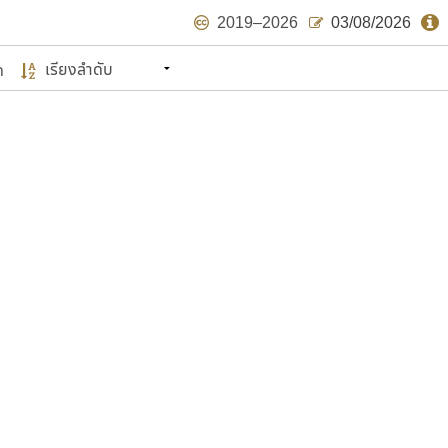
2019–2026
03/08/2026
ด
นหมายถึง ปลายปี พ.ศ. ๒๕๖๒ จะมีฟอนต์
ด้บ้าง ไม่มากก็น้อย
แบบตัวเขียนพู่กัน
แบบฟอนต์ซิ่ง
แบบตัวเนื้อความ
แบบลายมือผู้ใหญ่
S
T
U
V
W
Y
Z
แบบตัวเหลี่ยม
แบบลายมือวัยรุ่น
ย
แบบปลายมน
ร
ฤ
ล
ว
ศ
แบบลายมือเด็ก
ส
ห
อ
ฮ
แบบปลายแหลม
แบบอาลักษณ์
แบบปากกาหัวตัด
ษรไทย
์.คอม