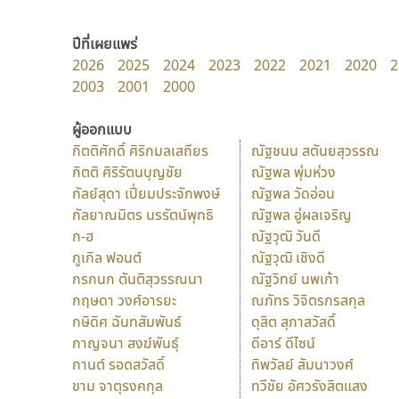
ปีที่เผยแพร่
2026
2025
2024
2023
2022
2021
2020
2
2003
2001
2000
ผู้ออกแบบ
กิตติศักดิ์ ศิริกมลเสถียร
ณัฐชนน สตันยสุวรรณ
กิตติ ศิริรัตนบุญชัย
ณัฐพล พุ่มห่วง
กัลย์สุดา เปี่ยมประจักพงษ์
ณัฐพล วัดอ่อน
กัลยาณมิตร นรรัตน์พุทธิ
ณัฐพล อู่ผลเจริญ
ก-ฮ
ณัฐวุฒิ วันดี
กูเกิล ฟอนต์
ณัฐวุฒิ เชิงดี
กรกนก ตันติสุวรรณนา
ณัฐวิทย์ นพเก้า
กฤษดา วงศ์อารยะ
ณภัทร วิจิตรกรสกุล
กษิดิศ ฉันทสัมพันธ์
ดุสิต สุภาสวัสดิ์
กาญจนา สงฆ์พันธุ์
ดีอาร์ ดีไซน์
กานต์ รอดสวัสดิ์
ทิพวัลย์ สัมนาวงศ์
ขาม จาตุรงคกุล
ทวีชัย อัศวรังสิตแสง