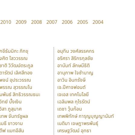
2010
2009
2008
2007
2006
2005
2004
ักขีธัมมิกะ ภิกขุ
อนุทิน วงศ์สรรคกร
ังศิต ไสววรรณ
อริศรา สิริกรกุลชัย
ุชาติ วิวัฒน์ตระกูล
อานันท์ ลักษมีธิติ
ุดารัตน์ เลิศสีทอง
อานุภาพ ใจชำนาญ
ุพจน์ อุประวรรณ
อาวิน อินทรังษี
ุพรรณ สุวรรณโน
เจ.ปีศาจฟอนต์
ัมพันธ์ สิทธิวรรณธนะ
เจเอส เทคโนโลยี
วิทย์ บั้งเงิน
เฉลิมพล กุไรรัตน์
ุวิสา ภูสุมาศ
เดชา วุ้นก้อน
ุเทพ จันทร์ชูผล
เทพพิทักษ์ การุญบุญญานันท์
ุเมธี ขาวงาม
เนติมา เจษฎาพรพันธุ์
ตีฟ แมทอีสัน
เศรษฐวัฒน์ อุทธา