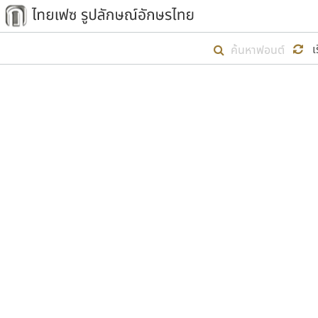
เริ่ม ไทยเฟซ นี้ขึ้นมา
เ
เป้าหมายที่ยังคงดำเนินไปอยู่ คือกา
ไม่ต่ำกว่า ๔๐๐ ฟอนต์ในระบบ หวังว่า 
ตัวอักษรมีหัวขมวด
แบบตัวการ์ตูน
ตัวอักษรไม่มีหัวขมวด
แบบตัวดิสเพลย์
9
A
B
C
D
E
F
ฟอนต์ยอดนิยม
แบบตัวประดิษฐ์
ฟอนต์ล้านดาวน์โหลด
ก
ข
ค
จ
ฉ
ช
แบบตัวพิกเซล
ซ
ฌ
ด
ต
ระบบปฏิบัติการ
แบบตัวพิมพ์ดีด
อัตลักษณ์องค์กร
แบบตัวมีเชิงฐาน
ผู้อ
คุณแ