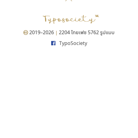
P
TS
PANI
Type Buthon
ฐ
PK
Typomancer
ฑ
PS
U
Q
UID
ด
2019–2026
2204 ไทยเฟซ 5762 รูปแบบ
|
R
UNK
ต
TypoSociety
S
UPC
ถ
Sarun’s
V
ท
SD
W
ธ
SOV
X
น
SP
Y
บ
Superstore
Z
ป
Surafont
zooddooz
ผ
T
ก
ฝ
TA
ข
TCHA
ค
TEPC
ง
ภ
TF
จ
ม