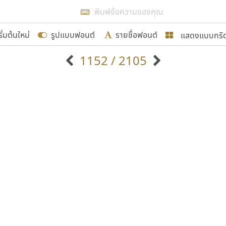
แสดงผลแบบลิสต์
ริ่มต้นใหม่
รูปแบบฟอนต์
รายชื่อฟอนต์
แสดงแบบกริ
รเพิ่มฟอนต์ไทยเข้าไปให้ได้อย่างน้อยเดือนละ ๓๐ ฟอนต์ นั่
1152 / 2105
นอกจากจะเป็นประโยชน์ต่อตนเองแล้ว จะมีประโยชน์กับผู้อื่นไ
แบบตัวอักษรจีน
แบบตัวอักษรหัวบัว
แบบตัวอักษรซ้อนเงา
แบบตัวอักษรหัวบอด
G
H
I
J
K
L
M
N
O
P
Q
R
แบบตัวอักษรย้อนยุค
แบบตัวอักษรเกาหลี
ขอขอบคุณ
ถ
แบบตัวอักษรล้านนา
ท
ธ
น
บ
ป
แบบตัวอักษรเส้นขอบ
ผ
พ
ฟ
ภ
ม
แบบตัวอักษรลาว
แบบตัวอักษรแฟนซี
แบบตัวอักษรสคริปท์
แบบตัวอักษรโบราณ
อกแบบฟอนต์ไทยทุกท่านที่สร้างสรรค์ผลงานเพื่อสืบสานอัก
อน ปรัชญา สิงห์โต ที่อนุญาตให้เผยแพร่ข้อมูลจาก ฟอนต