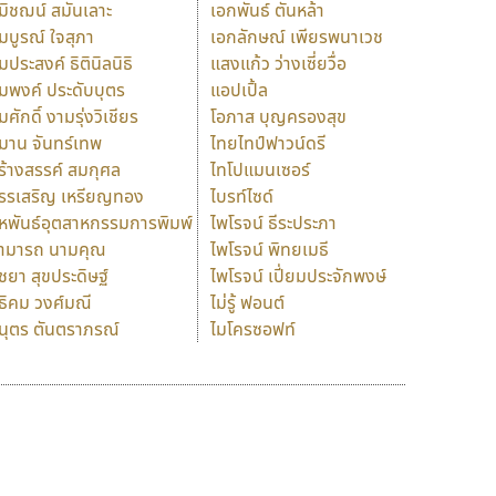
มิชฌน์ สมันเลาะ
เอกพันธ์ ตันหล้า
มบูรณ์ ใจสุภา
เอกลักษณ์ เพียรพนาเวช
มประสงค์ ธิตินิลนิธิ
แสงแก้ว ว่างเซี่ยวื่อ
มพงค์ ประดับบุตร
แอปเปิ้ล
มศักดิ์ งามรุ่งวิเชียร
โอภาส บุญครองสุข
มาน จันทร์เทพ
ไทยไทป์ฟาวน์ดรี
ร้างสรรค์ สมกุศล
ไทโปแมนเซอร์
รรเสริญ เหรียญทอง
ไบรท์ไซด์
หพันธ์อุตสาหกรรมการพิมพ์
ไพโรจน์ ธีระประภา
ามารถ นามคุณ
ไพโรจน์ พิทยเมธี
ิชยา สุขประดิษฐ์
ไพโรจน์ เปี่ยมประจักพงษ์
ธิคม วงศ์มณี
ไม่รู้ ฟอนต์
นุตร ตันตราภรณ์
ไมโครซอฟท์
ร
ฤ