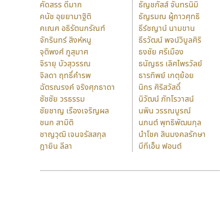
คัดสรร ดีมาก
ธัญชภัสส์ จันทรนิมิ
คนัช อุยยามาฐิติ
ธัญรมณ ผู้ภาวศุทธิ
คเณศ อธิรัตนกรัณฑ์
ธีร์ชญาน์ นามขาน
จักรินทร์ สิงห์หนู
ธีรวัฒน์ พจน์วิบูลศิริ
จุติพงศ์ ภูสุมาศ
ธงชัย ศรีเมือง
จิรายุ บัวสุวรรณ
ธนัญธร เลิศไพรวัลย์
จิลดา ฤทธิ์คำรพ
ธารทิพย์ เกตุย้อย
ฉัตรณรงค์ จริงศุภธาดา
นิกร ศิริสวัสดิ์
ชัชชัย วรธรรม
นิวัฒน์ ภัทโรวาสน์
ชัยชาญ เรืองเจริญผล
นพิน วรรณบูรณ์
ชนก สามิติ
นภนต์ พุทธิพัฒนกุล
ชาญวุฒิ เจนจรัสสกุล
นำโชค สินมงคลรักษา
ฎายิน ลีลา
บีทีเอ็น ฟอนต์
9 Fonts
F
A
Fontcraft