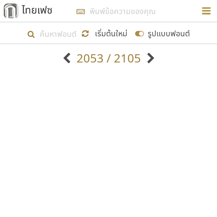
การในรูปแบบใหม่เพื่อใช้เป็นแนวทางในการศึกษารูป
ร่างหน้าตาของฟอนต์ไทยสำหรับการเรียนรู้เพื่อเริ่ม
เริ่มต้นใหม่
รูปแบบฟอนต์
สร้างฟอนต์ของตัวเอง ในเดือนมีนาคม พ.ศ. ๒๕๖๒ จึง
2053 / 2105
ได้เริ่ม ไทยเฟซ นี้ขึ้นมา
ตัวอักษรมีหัวขมวด
แบบตัวอักษรหัวบัว
แสดงผลแบบลิสต์
ตัวอักษรไม่มีหัวขมวด
แบบตัวอักษรหัวบอด
9
A
B
C
D
E
F
G
H
I
J
ฟอนต์ยอดนิยม
แบบตัวอักษรเกาหลี
เป้าหมายที่ยังคงดำเนินไปอยู่ คือการเพิ่มฟอนต์ไทย
K
L
M
N
O
P
Q
R
S
T
U
ฟอนต์ล้านดาวน์โหลด
แบบตัวอักษรเส้นขอบ
เข้าไปให้ได้อย่างน้อยเดือนละ ๓๐ ฟอนต์ นั่นหมายถึง
ระบบปฏิบัติการ
แบบตัวอักษรแฟนซี
V
W
Y
Z
อัตลักษณ์องค์กร
แบบตัวอักษรโบราณ
ปลายปี พ.ศ. ๒๕๖๒ จะมีฟอนต์ไม่ต่ำกว่า ๔๐๐ ฟอนต์ใน
แบบตัวการ์ตูน
แบบตัวเขียนพู่กัน
ก
ข
ค
จ
ฉ
ช
ซ
ฌ
ด
ต
ถ
ระบบ หวังว่า นอกจากจะเป็นประโยชน์ต่อตนเองแล้ว
แบบตัวดิสเพลย์
แบบตัวเนื้อความ
จะมีประโยชน์กับผู้อื่นได้บ้าง ไม่มากก็น้อย
แบบตัวประดิษฐ์
แบบตัวเหลี่ยม
ท
ธ
น
บ
ป
ผ
พ
ฟ
ภ
ม
ย
แบบตัวพิกเซล
แบบปลายมน
ร
ฤ
ล
ว
ศ
ส
ห
อ
ฮ
แบบตัวพิมพ์ดีด
แบบปลายแหลม
ขอขอบคุณ
แบบตัวมีเชิงฐาน
แบบปากกาหัวตัด
แบบตัวอักษรจีน
แบบฟอนต์ซิ่ง
แบบตัวอักษรซ้อนเงา
แบบลายมือผู้ใหญ่