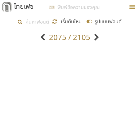
การในรูปแบบใหม่เพื่อใช้เป็นแนวทางในการศึกษารูป
ร่างหน้าตาของฟอนต์ไทยสำหรับการเรียนรู้เพื่อเริ่ม
เริ่มต้นใหม่
รูปแบบฟอนต์
สร้างฟอนต์ของตัวเอง ในเดือนมีนาคม พ.ศ. ๒๕๖๒ จึง
2075 / 2105
ได้เริ่ม ไทยเฟซ นี้ขึ้นมา
ตัวอักษรมีหัวขมวด
แบบตัวอักษรหัวบัว
แสดงผลแบบลิสต์
ตัวอักษรไม่มีหัวขมวด
แบบตัวอักษรหัวบอด
9
A
B
C
D
E
F
G
H
I
J
ฟอนต์ยอดนิยม
แบบตัวอักษรเกาหลี
เป้าหมายที่ยังคงดำเนินไปอยู่ คือการเพิ่มฟอนต์ไทย
K
L
M
N
O
P
Q
R
S
T
U
ฟอนต์ล้านดาวน์โหลด
แบบตัวอักษรเส้นขอบ
เข้าไปให้ได้อย่างน้อยเดือนละ ๓๐ ฟอนต์ นั่นหมายถึง
ระบบปฏิบัติการ
แบบตัวอักษรแฟนซี
V
W
Y
Z
อัตลักษณ์องค์กร
แบบตัวอักษรโบราณ
ปลายปี พ.ศ. ๒๕๖๒ จะมีฟอนต์ไม่ต่ำกว่า ๔๐๐ ฟอนต์ใน
แบบตัวการ์ตูน
แบบตัวเขียนพู่กัน
ก
ข
ค
จ
ฉ
ช
ซ
ฌ
ด
ต
ถ
ระบบ หวังว่า นอกจากจะเป็นประโยชน์ต่อตนเองแล้ว
แบบตัวดิสเพลย์
แบบตัวเนื้อความ
จะมีประโยชน์กับผู้อื่นได้บ้าง ไม่มากก็น้อย
แบบตัวประดิษฐ์
แบบตัวเหลี่ยม
ท
ธ
น
บ
ป
ผ
พ
ฟ
ภ
ม
ย
แบบตัวพิกเซล
แบบปลายมน
ร
ฤ
ล
ว
ศ
ส
ห
อ
ฮ
แบบตัวพิมพ์ดีด
แบบปลายแหลม
ขอขอบคุณ
แบบตัวมีเชิงฐาน
แบบปากกาหัวตัด
แบบตัวอักษรจีน
แบบฟอนต์ซิ่ง
แบบตัวอักษรซ้อนเงา
แบบลายมือผู้ใหญ่