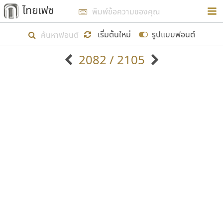
การในรูปแบบใหม่เพื่อใช้เป็นแนวทางในการศึกษารูป
ร่างหน้าตาของฟอนต์ไทยสำหรับการเรียนรู้เพื่อเริ่ม
เริ่มต้นใหม่
รูปแบบฟอนต์
สร้างฟอนต์ของตัวเอง ในเดือนมีนาคม พ.ศ. ๒๕๖๒ จึง
2082 / 2105
ได้เริ่ม ไทยเฟซ นี้ขึ้นมา
ตัวอักษรมีหัวขมวด
แบบตัวอักษรหัวบัว
แสดงผลแบบลิสต์
ตัวอักษรไม่มีหัวขมวด
แบบตัวอักษรหัวบอด
9
A
B
C
D
E
F
G
H
I
J
ฟอนต์ยอดนิยม
แบบตัวอักษรเกาหลี
เป้าหมายที่ยังคงดำเนินไปอยู่ คือการเพิ่มฟอนต์ไทย
K
L
M
N
O
P
Q
R
S
T
U
ฟอนต์ล้านดาวน์โหลด
แบบตัวอักษรเส้นขอบ
เข้าไปให้ได้อย่างน้อยเดือนละ ๓๐ ฟอนต์ นั่นหมายถึง
ระบบปฏิบัติการ
แบบตัวอักษรแฟนซี
V
W
Y
Z
อัตลักษณ์องค์กร
แบบตัวอักษรโบราณ
ปลายปี พ.ศ. ๒๕๖๒ จะมีฟอนต์ไม่ต่ำกว่า ๔๐๐ ฟอนต์ใน
แบบตัวการ์ตูน
แบบตัวเขียนพู่กัน
ก
ข
ค
จ
ฉ
ช
ซ
ฌ
ด
ต
ถ
ระบบ หวังว่า นอกจากจะเป็นประโยชน์ต่อตนเองแล้ว
แบบตัวดิสเพลย์
แบบตัวเนื้อความ
จะมีประโยชน์กับผู้อื่นได้บ้าง ไม่มากก็น้อย
แบบตัวประดิษฐ์
แบบตัวเหลี่ยม
ท
ธ
น
บ
ป
ผ
พ
ฟ
ภ
ม
ย
แบบตัวพิกเซล
แบบปลายมน
ร
ฤ
ล
ว
ศ
ส
ห
อ
ฮ
แบบตัวพิมพ์ดีด
แบบปลายแหลม
ขอขอบคุณ
แบบตัวมีเชิงฐาน
แบบปากกาหัวตัด
แบบตัวอักษรจีน
แบบฟอนต์ซิ่ง
แบบตัวอักษรซ้อนเงา
แบบลายมือผู้ใหญ่