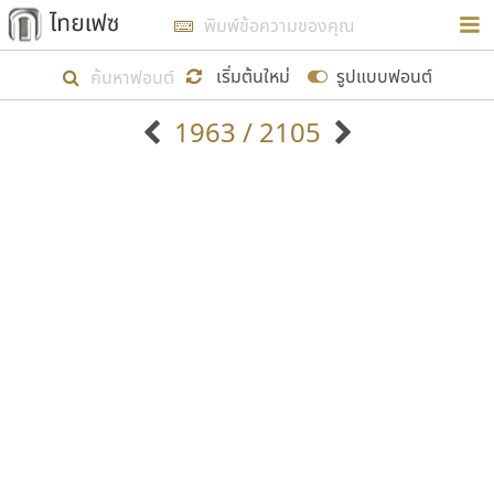
การในรูปแบบใหม่เพื่อใช้เป็นแนวทางในการศึกษารูป
ร่างหน้าตาของฟอนต์ไทยสำหรับการเรียนรู้เพื่อเริ่ม
เริ่มต้นใหม่
รูปแบบฟอนต์
สร้างฟอนต์ของตัวเอง ในเดือนมีนาคม พ.ศ. ๒๕๖๒ จึง
1963 / 2105
ได้เริ่ม ไทยเฟซ นี้ขึ้นมา
ตัวอักษรมีหัวขมวด
แบบตัวอักษรหัวบัว
แสดงผลแบบลิสต์
ตัวอักษรไม่มีหัวขมวด
แบบตัวอักษรหัวบอด
9
A
B
C
D
E
F
G
H
I
J
ฟอนต์ยอดนิยม
แบบตัวอักษรเกาหลี
เป้าหมายที่ยังคงดำเนินไปอยู่ คือการเพิ่มฟอนต์ไทย
K
L
M
N
O
P
Q
R
S
T
U
ฟอนต์ล้านดาวน์โหลด
แบบตัวอักษรเส้นขอบ
เข้าไปให้ได้อย่างน้อยเดือนละ ๓๐ ฟอนต์ นั่นหมายถึง
ระบบปฏิบัติการ
แบบตัวอักษรแฟนซี
V
W
Y
Z
อัตลักษณ์องค์กร
แบบตัวอักษรโบราณ
ปลายปี พ.ศ. ๒๕๖๒ จะมีฟอนต์ไม่ต่ำกว่า ๔๐๐ ฟอนต์ใน
แบบตัวการ์ตูน
แบบตัวเขียนพู่กัน
ก
ข
ค
จ
ฉ
ช
ซ
ฌ
ด
ต
ถ
ระบบ หวังว่า นอกจากจะเป็นประโยชน์ต่อตนเองแล้ว
แบบตัวดิสเพลย์
แบบตัวเนื้อความ
จะมีประโยชน์กับผู้อื่นได้บ้าง ไม่มากก็น้อย
แบบตัวประดิษฐ์
แบบตัวเหลี่ยม
ท
ธ
น
บ
ป
ผ
พ
ฟ
ภ
ม
ย
แบบตัวพิกเซล
แบบปลายมน
ร
ฤ
ล
ว
ศ
ส
ห
อ
ฮ
แบบตัวพิมพ์ดีด
แบบปลายแหลม
ขอขอบคุณ
แบบตัวมีเชิงฐาน
แบบปากกาหัวตัด
แบบตัวอักษรจีน
แบบฟอนต์ซิ่ง
แบบตัวอักษรซ้อนเงา
แบบลายมือผู้ใหญ่