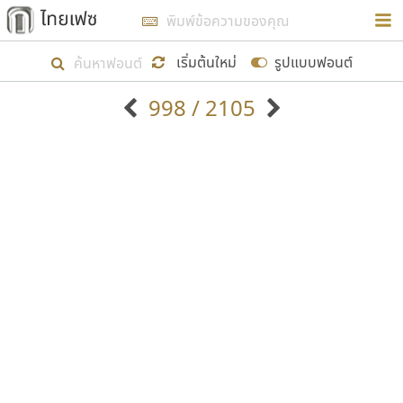
การในรูปแบบใหม่เพื่อใช้เป็นแนวทางในการศึกษารูป
ร่างหน้าตาของฟอนต์ไทยสำหรับการเรียนรู้เพื่อเริ่ม
เริ่มต้นใหม่
รูปแบบฟอนต์
สร้างฟอนต์ของตัวเอง ในเดือนมีนาคม พ.ศ. ๒๕๖๒ จึง
998 / 2105
ได้เริ่ม ไทยเฟซ นี้ขึ้นมา
ตัวอักษรมีหัวขมวด
แบบตัวอักษรหัวบัว
แสดงผลแบบลิสต์
ตัวอักษรไม่มีหัวขมวด
แบบตัวอักษรหัวบอด
9
A
B
C
D
E
F
G
H
I
J
ฟอนต์ยอดนิยม
แบบตัวอักษรเกาหลี
เป้าหมายที่ยังคงดำเนินไปอยู่ คือการเพิ่มฟอนต์ไทย
K
L
M
N
O
P
Q
R
S
T
U
ฟอนต์ล้านดาวน์โหลด
แบบตัวอักษรเส้นขอบ
เข้าไปให้ได้อย่างน้อยเดือนละ ๓๐ ฟอนต์ นั่นหมายถึง
ระบบปฏิบัติการ
แบบตัวอักษรแฟนซี
V
W
Y
Z
อัตลักษณ์องค์กร
แบบตัวอักษรโบราณ
ปลายปี พ.ศ. ๒๕๖๒ จะมีฟอนต์ไม่ต่ำกว่า ๔๐๐ ฟอนต์ใน
แบบตัวการ์ตูน
แบบตัวเขียนพู่กัน
ก
ข
ค
จ
ฉ
ช
ซ
ฌ
ด
ต
ถ
ระบบ หวังว่า นอกจากจะเป็นประโยชน์ต่อตนเองแล้ว
แบบตัวดิสเพลย์
แบบตัวเนื้อความ
จะมีประโยชน์กับผู้อื่นได้บ้าง ไม่มากก็น้อย
แบบตัวประดิษฐ์
แบบตัวเหลี่ยม
ท
ธ
น
บ
ป
ผ
พ
ฟ
ภ
ม
ย
แบบตัวพิกเซล
แบบปลายมน
ร
ฤ
ล
ว
ศ
ส
ห
อ
ฮ
แบบตัวพิมพ์ดีด
แบบปลายแหลม
ขอขอบคุณ
แบบตัวมีเชิงฐาน
แบบปากกาหัวตัด
แบบตัวอักษรจีน
แบบฟอนต์ซิ่ง
แบบตัวอักษรซ้อนเงา
แบบลายมือผู้ใหญ่