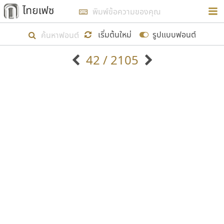
การในรูปแบบใหม่เพื่อใช้เป็นแนวทางในการศึกษารูป
ร่างหน้าตาของฟอนต์ไทยสำหรับการเรียนรู้เพื่อเริ่ม
เริ่มต้นใหม่
รูปแบบฟอนต์
สร้างฟอนต์ของตัวเอง ในเดือนมีนาคม พ.ศ. ๒๕๖๒ จึง
42 / 2105
ได้เริ่ม ไทยเฟซ นี้ขึ้นมา
ตัวอักษรมีหัวขมวด
แบบตัวอักษรหัวบัว
แสดงผลแบบลิสต์
ตัวอักษรไม่มีหัวขมวด
แบบตัวอักษรหัวบอด
9
A
B
C
D
E
F
G
H
I
J
ฟอนต์ยอดนิยม
แบบตัวอักษรเกาหลี
เป้าหมายที่ยังคงดำเนินไปอยู่ คือการเพิ่มฟอนต์ไทย
K
L
M
N
O
P
Q
R
S
T
U
ฟอนต์ล้านดาวน์โหลด
แบบตัวอักษรเส้นขอบ
เข้าไปให้ได้อย่างน้อยเดือนละ ๓๐ ฟอนต์ นั่นหมายถึง
ระบบปฏิบัติการ
แบบตัวอักษรแฟนซี
V
W
Y
Z
อัตลักษณ์องค์กร
แบบตัวอักษรโบราณ
ปลายปี พ.ศ. ๒๕๖๒ จะมีฟอนต์ไม่ต่ำกว่า ๔๐๐ ฟอนต์ใน
แบบตัวการ์ตูน
แบบตัวเขียนพู่กัน
ก
ข
ค
จ
ฉ
ช
ซ
ฌ
ด
ต
ถ
ระบบ หวังว่า นอกจากจะเป็นประโยชน์ต่อตนเองแล้ว
แบบตัวดิสเพลย์
แบบตัวเนื้อความ
จะมีประโยชน์กับผู้อื่นได้บ้าง ไม่มากก็น้อย
แบบตัวประดิษฐ์
แบบตัวเหลี่ยม
ท
ธ
น
บ
ป
ผ
พ
ฟ
ภ
ม
ย
แบบตัวพิกเซล
แบบปลายมน
ร
ฤ
ล
ว
ศ
ส
ห
อ
ฮ
แบบตัวพิมพ์ดีด
แบบปลายแหลม
ขอขอบคุณ
แบบตัวมีเชิงฐาน
แบบปากกาหัวตัด
แบบตัวอักษรจีน
แบบฟอนต์ซิ่ง
แบบตัวอักษรซ้อนเงา
แบบลายมือผู้ใหญ่