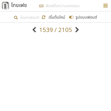
การในรูปแบบใหม่เพื่อใช้เป็นแนวทางในการศึกษารูป
ร่างหน้าตาของฟอนต์ไทยสำหรับการเรียนรู้เพื่อเริ่ม
เริ่มต้นใหม่
รูปแบบฟอนต์
สร้างฟอนต์ของตัวเอง ในเดือนมีนาคม พ.ศ. ๒๕๖๒ จึง
1539 / 2105
ได้เริ่ม ไทยเฟซ นี้ขึ้นมา
ตัวอักษรมีหัวขมวด
แบบตัวอักษรหัวบัว
แสดงผลแบบลิสต์
ตัวอักษรไม่มีหัวขมวด
แบบตัวอักษรหัวบอด
9
A
B
C
D
E
F
G
H
I
J
ฟอนต์ยอดนิยม
แบบตัวอักษรเกาหลี
เป้าหมายที่ยังคงดำเนินไปอยู่ คือการเพิ่มฟอนต์ไทย
K
L
M
N
O
P
Q
R
S
T
U
ฟอนต์ล้านดาวน์โหลด
แบบตัวอักษรเส้นขอบ
เข้าไปให้ได้อย่างน้อยเดือนละ ๓๐ ฟอนต์ นั่นหมายถึง
ระบบปฏิบัติการ
แบบตัวอักษรแฟนซี
V
W
Y
Z
อัตลักษณ์องค์กร
แบบตัวอักษรโบราณ
ปลายปี พ.ศ. ๒๕๖๒ จะมีฟอนต์ไม่ต่ำกว่า ๔๐๐ ฟอนต์ใน
แบบตัวการ์ตูน
แบบตัวเขียนพู่กัน
ก
ข
ค
จ
ฉ
ช
ซ
ฌ
ด
ต
ถ
ระบบ หวังว่า นอกจากจะเป็นประโยชน์ต่อตนเองแล้ว
แบบตัวดิสเพลย์
แบบตัวเนื้อความ
จะมีประโยชน์กับผู้อื่นได้บ้าง ไม่มากก็น้อย
แบบตัวประดิษฐ์
แบบตัวเหลี่ยม
ท
ธ
น
บ
ป
ผ
พ
ฟ
ภ
ม
ย
แบบตัวพิกเซล
แบบปลายมน
ร
ฤ
ล
ว
ศ
ส
ห
อ
ฮ
แบบตัวพิมพ์ดีด
แบบปลายแหลม
ขอขอบคุณ
แบบตัวมีเชิงฐาน
แบบปากกาหัวตัด
แบบตัวอักษรจีน
แบบฟอนต์ซิ่ง
แบบตัวอักษรซ้อนเงา
แบบลายมือผู้ใหญ่