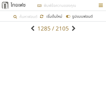
การในรูปแบบใหม่เพื่อใช้เป็นแนวทางในการศึกษารูป
ร่างหน้าตาของฟอนต์ไทยสำหรับการเรียนรู้เพื่อเริ่ม
เริ่มต้นใหม่
รูปแบบฟอนต์
สร้างฟอนต์ของตัวเอง ในเดือนมีนาคม พ.ศ. ๒๕๖๒ จึง
1285 / 2105
ได้เริ่ม ไทยเฟซ นี้ขึ้นมา
ตัวอักษรมีหัวขมวด
แบบตัวอักษรหัวบัว
แสดงผลแบบลิสต์
ตัวอักษรไม่มีหัวขมวด
แบบตัวอักษรหัวบอด
9
A
B
C
D
E
F
G
H
I
J
ฟอนต์ยอดนิยม
แบบตัวอักษรเกาหลี
เป้าหมายที่ยังคงดำเนินไปอยู่ คือการเพิ่มฟอนต์ไทย
K
L
M
N
O
P
Q
R
S
T
U
ฟอนต์ล้านดาวน์โหลด
แบบตัวอักษรเส้นขอบ
เข้าไปให้ได้อย่างน้อยเดือนละ ๓๐ ฟอนต์ นั่นหมายถึง
ระบบปฏิบัติการ
แบบตัวอักษรแฟนซี
V
W
Y
Z
อัตลักษณ์องค์กร
แบบตัวอักษรโบราณ
ปลายปี พ.ศ. ๒๕๖๒ จะมีฟอนต์ไม่ต่ำกว่า ๔๐๐ ฟอนต์ใน
แบบตัวการ์ตูน
แบบตัวเขียนพู่กัน
ก
ข
ค
จ
ฉ
ช
ซ
ฌ
ด
ต
ถ
ระบบ หวังว่า นอกจากจะเป็นประโยชน์ต่อตนเองแล้ว
แบบตัวดิสเพลย์
แบบตัวเนื้อความ
จะมีประโยชน์กับผู้อื่นได้บ้าง ไม่มากก็น้อย
แบบตัวประดิษฐ์
แบบตัวเหลี่ยม
ท
ธ
น
บ
ป
ผ
พ
ฟ
ภ
ม
ย
แบบตัวพิกเซล
แบบปลายมน
ร
ฤ
ล
ว
ศ
ส
ห
อ
ฮ
แบบตัวพิมพ์ดีด
แบบปลายแหลม
ขอขอบคุณ
แบบตัวมีเชิงฐาน
แบบปากกาหัวตัด
แบบตัวอักษรจีน
แบบฟอนต์ซิ่ง
แบบตัวอักษรซ้อนเงา
แบบลายมือผู้ใหญ่