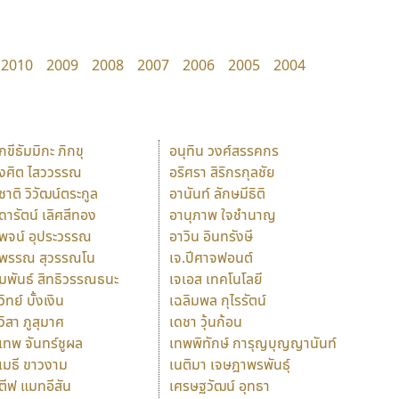
2010
2009
2008
2007
2006
2005
2004
ักขีธัมมิกะ ภิกขุ
อนุทิน วงศ์สรรคกร
ังศิต ไสววรรณ
อริศรา สิริกรกุลชัย
ุชาติ วิวัฒน์ตระกูล
อานันท์ ลักษมีธิติ
ุดารัตน์ เลิศสีทอง
อานุภาพ ใจชำนาญ
ุพจน์ อุประวรรณ
อาวิน อินทรังษี
ุพรรณ สุวรรณโน
เจ.ปีศาจฟอนต์
ัมพันธ์ สิทธิวรรณธนะ
เจเอส เทคโนโลยี
วิทย์ บั้งเงิน
เฉลิมพล กุไรรัตน์
ุวิสา ภูสุมาศ
เดชา วุ้นก้อน
ุเทพ จันทร์ชูผล
เทพพิทักษ์ การุญบุญญานันท์
ุเมธี ขาวงาม
เนติมา เจษฎาพรพันธุ์
ตีฟ แมทอีสัน
เศรษฐวัฒน์ อุทธา