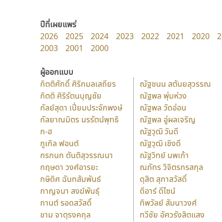
ปีที่เผยแพร่
2026
2025
2024
2023
2022
2021
2020
2
2003
2001
2000
ผู้ออกแบบ
กิตติศักดิ์ ศิริกมลเสถียร
ณัฐชนน สตันยสุวรรณ
กิตติ ศิริรัตนบุญชัย
ณัฐพล พุ่มห่วง
กัลย์สุดา เปี่ยมประจักพงษ์
ณัฐพล วัดอ่อน
กัลยาณมิตร นรรัตน์พุทธิ
ณัฐพล อู่ผลเจริญ
ก-ฮ
ณัฐวุฒิ วันดี
กูเกิล ฟอนต์
ณัฐวุฒิ เชิงดี
กรกนก ตันติสุวรรณนา
ณัฐวิทย์ นพเก้า
กฤษดา วงศ์อารยะ
ณภัทร วิจิตรกรสกุล
กษิดิศ ฉันทสัมพันธ์
ดุสิต สุภาสวัสดิ์
กาญจนา สงฆ์พันธุ์
ดีอาร์ ดีไซน์
กานต์ รอดสวัสดิ์
ทิพวัลย์ สัมนาวงศ์
ขาม จาตุรงคกุล
ทวีชัย อัศวรังสิตแสง