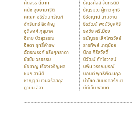
คัดสรร ดีมาก
ธัญชภัสส์ จันทรนิมิ
คนัช อุยยามาฐิติ
ธัญรมณ ผู้ภาวศุทธิ
คเณศ อธิรัตนกรัณฑ์
ธีร์ชญาน์ นามขาน
จักรินทร์ สิงห์หนู
ธีรวัฒน์ พจน์วิบูลศิริ
จุติพงศ์ ภูสุมาศ
ธงชัย ศรีเมือง
จิรายุ บัวสุวรรณ
ธนัญธร เลิศไพรวัลย์
จิลดา ฤทธิ์คำรพ
ธารทิพย์ เกตุย้อย
ฉัตรณรงค์ จริงศุภธาดา
นิกร ศิริสวัสดิ์
ชัชชัย วรธรรม
นิวัฒน์ ภัทโรวาสน์
ชัยชาญ เรืองเจริญผล
นพิน วรรณบูรณ์
ชนก สามิติ
นภนต์ พุทธิพัฒนกุล
ชาญวุฒิ เจนจรัสสกุล
นำโชค สินมงคลรักษา
ฎายิน ลีลา
บีทีเอ็น ฟอนต์
9 Fonts
F
A
Fontcraft