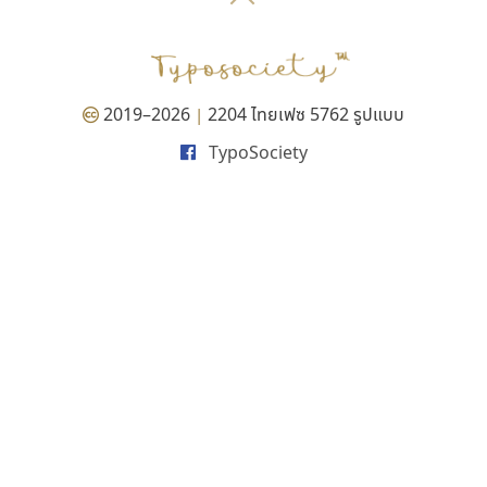
P
TS
PANI
Type Buthon
ฐ
PK
Typomancer
ฑ
PS
U
Q
UID
ด
2019–2026
2204 ไทยเฟซ 5762 รูปแบบ
|
R
UNK
ต
TypoSociety
S
UPC
ถ
Sarun’s
V
ท
SD
W
ธ
SOV
X
น
SP
Y
บ
Superstore
Z
ป
Surafont
zooddooz
ผ
T
ก
ฝ
TA
ข
TCHA
ค
TEPC
ง
ภ
TF
จ
ม