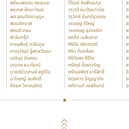
พร้อมพรรณ ศุขสุเมฆ
วิโรจน์ จิรพัฒนกุล
ส
พรเทพ ลัคนาวัฒน์
วรวุฒิ ธนวัฒนาวนิช
ส
พล อุดมวิทยานุกูล
วรวิทย์ จันทร์สุวรรณ
ส
ฟอนต์คราฟ
วรเชษฐ ดีใหญ่
ส
ฟอนต์.คอม
วรเศรษฐ สุวรรณิก
ส
ฟาร์มกรุ๊ป
ศุภกิจ เฉลิมลาภ
ส
ภาณุพันธุ์ ตะลันกูล
ศิริชัย เลิศวรวุฒิ
ส
ภาณุวัฒน์ อู้สกุลวัฒนา
ศิริน กันคล้อย
ส
มณีนุช จันหอม
ศิริภัสสร ศิริไล
ส
มณฑล ธนาโรจน์
ศรัณย์ น้อยเจริญ
ส
มายด์มิวแทนส์ สตูดิโอ
ศรัณยพัชร์ ธารีสิทธิ์
อ
มาโนชญ์ สมศักดิ์
ศฤงคาร ปัญญากิจ
อ
ยิ่งยศ วิภาณุรัตน์
ศศิกานต์ วงษ์อินทร์
อ
Naipol
TLWG
ช
O
Torsilp
ซ