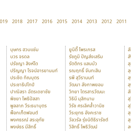
019
2018
2017
2016
2015
2014
2013
2012
2011
บุษกร ฮวบแช่ม
ยูนิตี้ โพรเกรส
ส
บวร จรดล
รัชภูมิ ปัญส่งเสริม
ส
ปรัชญา สิงห์โต
รัตติกร แสนบัว
ส
ปริญญา โรจน์อารยานนท์
รณฤทธิ์ จันทะสิน
ส
ประชิด ทิณบุตร
รพี สุวีรานนท์
ส
ประชาธิปไทป์
วัฒนา ลังกาพยอม
ส
ปาณิสรา ฉัตรเดชาชัย
วิทยา ไตรสารวัฒนะ
ส
พิชยา โพธิปัสสา
วิธินี มุสิกนาม
สุ
พูลลาภ วีระธนาบุตร
วิรัช ศรเลิศล้ำวานิช
ส
พ็อกเก็ตฟอนต์
วีระยุทธ อังคะราช
ส
พงศธรณ์ สระอุทัย
วัลวรัล รุ่งนิติธิรารัชต์
ส
พงษ์ธร มีสิทธิ์
วิสิทธิ์ โพธิวัฒน์
ส