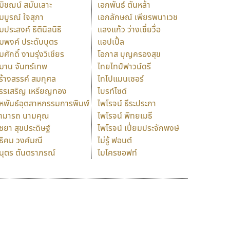
มิชฌน์ สมันเลาะ
เอกพันธ์ ตันหล้า
มบูรณ์ ใจสุภา
เอกลักษณ์ เพียรพนาเวช
มประสงค์ ธิตินิลนิธิ
แสงแก้ว ว่างเซี่ยวื่อ
มพงค์ ประดับบุตร
แอปเปิ้ล
มศักดิ์ งามรุ่งวิเชียร
โอภาส บุญครองสุข
มาน จันทร์เทพ
ไทยไทป์ฟาวน์ดรี
ร้างสรรค์ สมกุศล
ไทโปแมนเซอร์
รรเสริญ เหรียญทอง
ไบรท์ไซด์
หพันธ์อุตสาหกรรมการพิมพ์
ไพโรจน์ ธีระประภา
ามารถ นามคุณ
ไพโรจน์ พิทยเมธี
ิชยา สุขประดิษฐ์
ไพโรจน์ เปี่ยมประจักพงษ์
ธิคม วงศ์มณี
ไม่รู้ ฟอนต์
นุตร ตันตราภรณ์
ไมโครซอฟท์
ร
ฤ