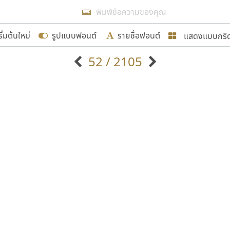
แสดงผลแบบลิสต์
ริ่มต้นใหม่
รูปแบบฟอนต์
รายชื่อฟอนต์
แสดงแบบกริ
รเพิ่มฟอนต์ไทยเข้าไปให้ได้อย่างน้อยเดือนละ ๓๐ ฟอนต์ นั่
52 / 2105
นอกจากจะเป็นประโยชน์ต่อตนเองแล้ว จะมีประโยชน์กับผู้อื่นไ
แบบตัวอักษรจีน
แบบตัวอักษรหัวบัว
แบบตัวอักษรซ้อนเงา
แบบตัวอักษรหัวบอด
G
H
I
J
K
L
M
N
O
P
Q
R
แบบตัวอักษรย้อนยุค
แบบตัวอักษรเกาหลี
ขอขอบคุณ
ถ
แบบตัวอักษรล้านนา
ท
ธ
น
บ
ป
แบบตัวอักษรเส้นขอบ
ผ
พ
ฟ
ภ
ม
แบบตัวอักษรลาว
แบบตัวอักษรแฟนซี
แบบตัวอักษรสคริปท์
แบบตัวอักษรโบราณ
อกแบบฟอนต์ไทยทุกท่านที่สร้างสรรค์ผลงานเพื่อสืบสานอัก
อน ปรัชญา สิงห์โต ที่อนุญาตให้เผยแพร่ข้อมูลจาก ฟอนต