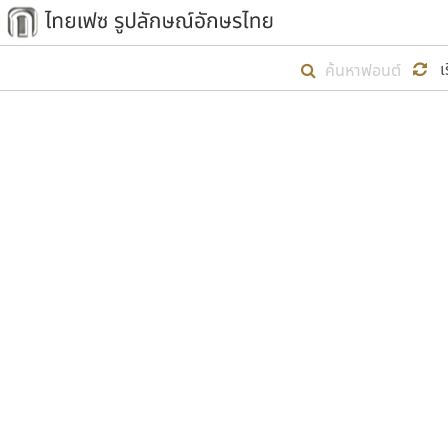
เริ่ม ไทยเฟซ นี้ขึ้นมา
เ
เป้าหมายที่ยังคงดำเนินไปอยู่ คือกา
ไม่ต่ำกว่า ๔๐๐ ฟอนต์ในระบบ หวังว่า 
ตัวอักษรมีหัวขมวด
แบบตัวการ์ตูน
ตัวอักษรไม่มีหัวขมวด
แบบตัวดิสเพลย์
9
A
B
C
D
E
F
ฟอนต์ยอดนิยม
แบบตัวประดิษฐ์
ฟอนต์ล้านดาวน์โหลด
ก
ข
ค
จ
ฉ
ช
แบบตัวพิกเซล
ซ
ฌ
ด
ต
ระบบปฏิบัติการ
แบบตัวพิมพ์ดีด
อัตลักษณ์องค์กร
แบบตัวมีเชิงฐาน
ผู้อ
คุณแ