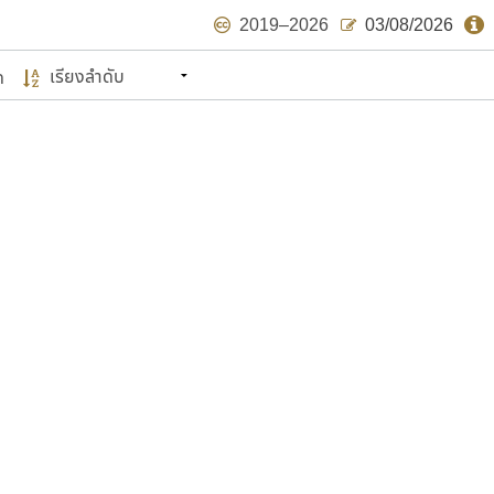
2019–2026
03/08/2026
ด
นหมายถึง ปลายปี พ.ศ. ๒๕๖๒ จะมีฟอนต์
ด้บ้าง ไม่มากก็น้อย
แบบตัวเขียนพู่กัน
แบบฟอนต์ซิ่ง
แบบตัวเนื้อความ
แบบลายมือผู้ใหญ่
S
T
U
V
W
Y
Z
แบบตัวเหลี่ยม
แบบลายมือวัยรุ่น
ย
แบบปลายมน
ร
ฤ
ล
ว
ศ
แบบลายมือเด็ก
ส
ห
อ
ฮ
แบบปลายแหลม
แบบอาลักษณ์
แบบปากกาหัวตัด
ษรไทย
์.คอม