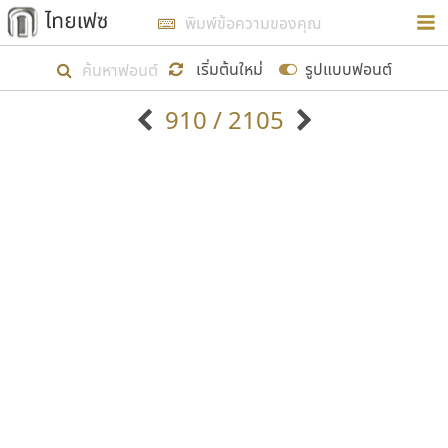
การในรูปแบบใหม่เพื่อใช้เป็นแนวทางในการศึกษารูป
ร่างหน้าตาของฟอนต์ไทยสำหรับการเรียนรู้เพื่อเริ่ม
เริ่มต้นใหม่
รูปแบบฟอนต์
สร้างฟอนต์ของตัวเอง ในเดือนมีนาคม พ.ศ. ๒๕๖๒ จึง
910 / 2105
ได้เริ่ม ไทยเฟซ นี้ขึ้นมา
ตัวอักษรมีหัวขมวด
แบบตัวอักษรหัวบัว
แสดงผลแบบลิสต์
ตัวอักษรไม่มีหัวขมวด
แบบตัวอักษรหัวบอด
9
A
B
C
D
E
F
G
H
I
J
ฟอนต์ยอดนิยม
แบบตัวอักษรเกาหลี
เป้าหมายที่ยังคงดำเนินไปอยู่ คือการเพิ่มฟอนต์ไทย
K
L
M
N
O
P
Q
R
S
T
U
ฟอนต์ล้านดาวน์โหลด
แบบตัวอักษรเส้นขอบ
เข้าไปให้ได้อย่างน้อยเดือนละ ๓๐ ฟอนต์ นั่นหมายถึง
ระบบปฏิบัติการ
แบบตัวอักษรแฟนซี
V
W
Y
Z
อัตลักษณ์องค์กร
แบบตัวอักษรโบราณ
ปลายปี พ.ศ. ๒๕๖๒ จะมีฟอนต์ไม่ต่ำกว่า ๔๐๐ ฟอนต์ใน
แบบตัวการ์ตูน
แบบตัวเขียนพู่กัน
ก
ข
ค
จ
ฉ
ช
ซ
ฌ
ด
ต
ถ
ระบบ หวังว่า นอกจากจะเป็นประโยชน์ต่อตนเองแล้ว
แบบตัวดิสเพลย์
แบบตัวเนื้อความ
จะมีประโยชน์กับผู้อื่นได้บ้าง ไม่มากก็น้อย
แบบตัวประดิษฐ์
แบบตัวเหลี่ยม
ท
ธ
น
บ
ป
ผ
พ
ฟ
ภ
ม
ย
แบบตัวพิกเซล
แบบปลายมน
ร
ฤ
ล
ว
ศ
ส
ห
อ
ฮ
แบบตัวพิมพ์ดีด
แบบปลายแหลม
ขอขอบคุณ
แบบตัวมีเชิงฐาน
แบบปากกาหัวตัด
แบบตัวอักษรจีน
แบบฟอนต์ซิ่ง
แบบตัวอักษรซ้อนเงา
แบบลายมือผู้ใหญ่