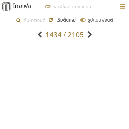
การในรูปแบบใหม่เพื่อใช้เป็นแนวทางในการศึกษารูป
ร่างหน้าตาของฟอนต์ไทยสำหรับการเรียนรู้เพื่อเริ่ม
เริ่มต้นใหม่
รูปแบบฟอนต์
สร้างฟอนต์ของตัวเอง ในเดือนมีนาคม พ.ศ. ๒๕๖๒ จึง
1434 / 2105
ได้เริ่ม ไทยเฟซ นี้ขึ้นมา
ตัวอักษรมีหัวขมวด
แบบตัวอักษรหัวบัว
แสดงผลแบบลิสต์
ตัวอักษรไม่มีหัวขมวด
แบบตัวอักษรหัวบอด
9
A
B
C
D
E
F
G
H
I
J
ฟอนต์ยอดนิยม
แบบตัวอักษรเกาหลี
เป้าหมายที่ยังคงดำเนินไปอยู่ คือการเพิ่มฟอนต์ไทย
K
L
M
N
O
P
Q
R
S
T
U
ฟอนต์ล้านดาวน์โหลด
แบบตัวอักษรเส้นขอบ
เข้าไปให้ได้อย่างน้อยเดือนละ ๓๐ ฟอนต์ นั่นหมายถึง
ระบบปฏิบัติการ
แบบตัวอักษรแฟนซี
V
W
Y
Z
อัตลักษณ์องค์กร
แบบตัวอักษรโบราณ
ปลายปี พ.ศ. ๒๕๖๒ จะมีฟอนต์ไม่ต่ำกว่า ๔๐๐ ฟอนต์ใน
แบบตัวการ์ตูน
แบบตัวเขียนพู่กัน
ก
ข
ค
จ
ฉ
ช
ซ
ฌ
ด
ต
ถ
ระบบ หวังว่า นอกจากจะเป็นประโยชน์ต่อตนเองแล้ว
แบบตัวดิสเพลย์
แบบตัวเนื้อความ
จะมีประโยชน์กับผู้อื่นได้บ้าง ไม่มากก็น้อย
แบบตัวประดิษฐ์
แบบตัวเหลี่ยม
ท
ธ
น
บ
ป
ผ
พ
ฟ
ภ
ม
ย
แบบตัวพิกเซล
แบบปลายมน
ร
ฤ
ล
ว
ศ
ส
ห
อ
ฮ
แบบตัวพิมพ์ดีด
แบบปลายแหลม
ขอขอบคุณ
แบบตัวมีเชิงฐาน
แบบปากกาหัวตัด
แบบตัวอักษรจีน
แบบฟอนต์ซิ่ง
แบบตัวอักษรซ้อนเงา
แบบลายมือผู้ใหญ่