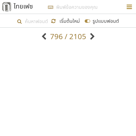
การในรูปแบบใหม่เพื่อใช้เป็นแนวทางในการศึกษารูป
ร่างหน้าตาของฟอนต์ไทยสำหรับการเรียนรู้เพื่อเริ่ม
เริ่มต้นใหม่
รูปแบบฟอนต์
สร้างฟอนต์ของตัวเอง ในเดือนมีนาคม พ.ศ. ๒๕๖๒ จึง
796 / 2105
ได้เริ่ม ไทยเฟซ นี้ขึ้นมา
ตัวอักษรมีหัวขมวด
แบบตัวอักษรหัวบัว
แสดงผลแบบลิสต์
ตัวอักษรไม่มีหัวขมวด
แบบตัวอักษรหัวบอด
9
A
B
C
D
E
F
G
H
I
J
ฟอนต์ยอดนิยม
แบบตัวอักษรเกาหลี
เป้าหมายที่ยังคงดำเนินไปอยู่ คือการเพิ่มฟอนต์ไทย
K
L
M
N
O
P
Q
R
S
T
U
ฟอนต์ล้านดาวน์โหลด
แบบตัวอักษรเส้นขอบ
เข้าไปให้ได้อย่างน้อยเดือนละ ๓๐ ฟอนต์ นั่นหมายถึง
ระบบปฏิบัติการ
แบบตัวอักษรแฟนซี
V
W
Y
Z
อัตลักษณ์องค์กร
แบบตัวอักษรโบราณ
ปลายปี พ.ศ. ๒๕๖๒ จะมีฟอนต์ไม่ต่ำกว่า ๔๐๐ ฟอนต์ใน
แบบตัวการ์ตูน
แบบตัวเขียนพู่กัน
ก
ข
ค
จ
ฉ
ช
ซ
ฌ
ด
ต
ถ
ระบบ หวังว่า นอกจากจะเป็นประโยชน์ต่อตนเองแล้ว
แบบตัวดิสเพลย์
แบบตัวเนื้อความ
จะมีประโยชน์กับผู้อื่นได้บ้าง ไม่มากก็น้อย
แบบตัวประดิษฐ์
แบบตัวเหลี่ยม
ท
ธ
น
บ
ป
ผ
พ
ฟ
ภ
ม
ย
แบบตัวพิกเซล
แบบปลายมน
ร
ฤ
ล
ว
ศ
ส
ห
อ
ฮ
แบบตัวพิมพ์ดีด
แบบปลายแหลม
ขอขอบคุณ
แบบตัวมีเชิงฐาน
แบบปากกาหัวตัด
แบบตัวอักษรจีน
แบบฟอนต์ซิ่ง
แบบตัวอักษรซ้อนเงา
แบบลายมือผู้ใหญ่