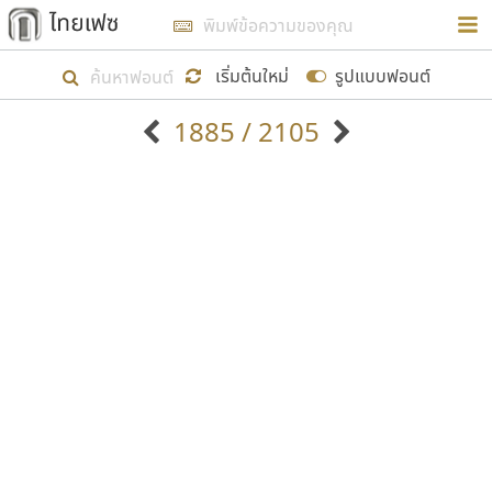
การในรูปแบบใหม่เพื่อใช้เป็นแนวทางในการศึกษารูป
ร่างหน้าตาของฟอนต์ไทยสำหรับการเรียนรู้เพื่อเริ่ม
เริ่มต้นใหม่
รูปแบบฟอนต์
สร้างฟอนต์ของตัวเอง ในเดือนมีนาคม พ.ศ. ๒๕๖๒ จึง
1885 / 2105
ได้เริ่ม ไทยเฟซ นี้ขึ้นมา
ตัวอักษรมีหัวขมวด
แบบตัวอักษรหัวบัว
แสดงผลแบบลิสต์
ตัวอักษรไม่มีหัวขมวด
แบบตัวอักษรหัวบอด
9
A
B
C
D
E
F
G
H
I
J
ฟอนต์ยอดนิยม
แบบตัวอักษรเกาหลี
เป้าหมายที่ยังคงดำเนินไปอยู่ คือการเพิ่มฟอนต์ไทย
K
L
M
N
O
P
Q
R
S
T
U
ฟอนต์ล้านดาวน์โหลด
แบบตัวอักษรเส้นขอบ
เข้าไปให้ได้อย่างน้อยเดือนละ ๓๐ ฟอนต์ นั่นหมายถึง
ระบบปฏิบัติการ
แบบตัวอักษรแฟนซี
V
W
Y
Z
อัตลักษณ์องค์กร
แบบตัวอักษรโบราณ
ปลายปี พ.ศ. ๒๕๖๒ จะมีฟอนต์ไม่ต่ำกว่า ๔๐๐ ฟอนต์ใน
แบบตัวการ์ตูน
แบบตัวเขียนพู่กัน
ก
ข
ค
จ
ฉ
ช
ซ
ฌ
ด
ต
ถ
ระบบ หวังว่า นอกจากจะเป็นประโยชน์ต่อตนเองแล้ว
แบบตัวดิสเพลย์
แบบตัวเนื้อความ
จะมีประโยชน์กับผู้อื่นได้บ้าง ไม่มากก็น้อย
แบบตัวประดิษฐ์
แบบตัวเหลี่ยม
ท
ธ
น
บ
ป
ผ
พ
ฟ
ภ
ม
ย
แบบตัวพิกเซล
แบบปลายมน
ร
ฤ
ล
ว
ศ
ส
ห
อ
ฮ
แบบตัวพิมพ์ดีด
แบบปลายแหลม
ขอขอบคุณ
แบบตัวมีเชิงฐาน
แบบปากกาหัวตัด
แบบตัวอักษรจีน
แบบฟอนต์ซิ่ง
แบบตัวอักษรซ้อนเงา
แบบลายมือผู้ใหญ่