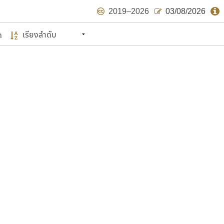
2019–2026
03/08/2026
ด
นหมายถึง ปลายปี พ.ศ. ๒๕๖๒ จะมีฟอนต์
ด้บ้าง ไม่มากก็น้อย
แบบตัวเขียนพู่กัน
แบบฟอนต์ซิ่ง
แบบตัวเนื้อความ
แบบลายมือผู้ใหญ่
S
T
U
V
W
Y
Z
แบบตัวเหลี่ยม
แบบลายมือวัยรุ่น
ย
แบบปลายมน
ร
ฤ
ล
ว
ศ
แบบลายมือเด็ก
ส
ห
อ
ฮ
แบบปลายแหลม
แบบอาลักษณ์
แบบปากกาหัวตัด
ษรไทย
์.คอม