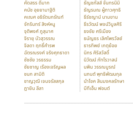
คัดสรร ดีมาก
ธัญชภัสส์ จันทรนิมิ
คนัช อุยยามาฐิติ
ธัญรมณ ผู้ภาวศุทธิ
คเณศ อธิรัตนกรัณฑ์
ธีร์ชญาน์ นามขาน
จักรินทร์ สิงห์หนู
ธีรวัฒน์ พจน์วิบูลศิริ
จุติพงศ์ ภูสุมาศ
ธงชัย ศรีเมือง
จิรายุ บัวสุวรรณ
ธนัญธร เลิศไพรวัลย์
จิลดา ฤทธิ์คำรพ
ธารทิพย์ เกตุย้อย
ฉัตรณรงค์ จริงศุภธาดา
นิกร ศิริสวัสดิ์
ชัชชัย วรธรรม
นิวัฒน์ ภัทโรวาสน์
ชัยชาญ เรืองเจริญผล
นพิน วรรณบูรณ์
ชนก สามิติ
นภนต์ พุทธิพัฒนกุล
ชาญวุฒิ เจนจรัสสกุล
นำโชค สินมงคลรักษา
ฎายิน ลีลา
บีทีเอ็น ฟอนต์
9 Fonts
F
A
Fontcraft