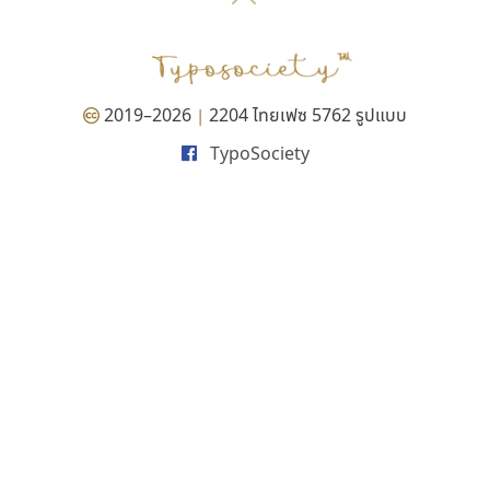
P
TS
PANI
Type Buthon
ฐ
PK
Typomancer
ฑ
PS
U
Q
UID
ด
2019–2026
2204 ไทยเฟซ 5762 รูปแบบ
|
R
UNK
ต
TypoSociety
S
UPC
ถ
Sarun’s
V
ท
SD
W
ธ
SOV
X
น
SP
Y
บ
Superstore
Z
ป
Surafont
zooddooz
ผ
T
ก
ฝ
TA
ข
TCHA
ค
TEPC
ง
ภ
TF
จ
ม