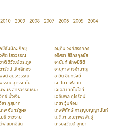
2010
2009
2008
2007
2006
2005
2004
ักขีธัมมิกะ ภิกขุ
อนุทิน วงศ์สรรคกร
ังศิต ไสววรรณ
อริศรา สิริกรกุลชัย
ุชาติ วิวัฒน์ตระกูล
อานันท์ ลักษมีธิติ
ุดารัตน์ เลิศสีทอง
อานุภาพ ใจชำนาญ
ุพจน์ อุประวรรณ
อาวิน อินทรังษี
ุพรรณ สุวรรณโน
เจ.ปีศาจฟอนต์
ัมพันธ์ สิทธิวรรณธนะ
เจเอส เทคโนโลยี
วิทย์ บั้งเงิน
เฉลิมพล กุไรรัตน์
ุวิสา ภูสุมาศ
เดชา วุ้นก้อน
ุเทพ จันทร์ชูผล
เทพพิทักษ์ การุญบุญญานันท์
ุเมธี ขาวงาม
เนติมา เจษฎาพรพันธุ์
ตีฟ แมทอีสัน
เศรษฐวัฒน์ อุทธา