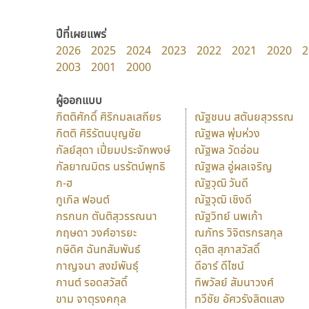
ปีที่เผยแพร่
2026
2025
2024
2023
2022
2021
2020
2
2003
2001
2000
ผู้ออกแบบ
กิตติศักดิ์ ศิริกมลเสถียร
ณัฐชนน สตันยสุวรรณ
กิตติ ศิริรัตนบุญชัย
ณัฐพล พุ่มห่วง
กัลย์สุดา เปี่ยมประจักพงษ์
ณัฐพล วัดอ่อน
กัลยาณมิตร นรรัตน์พุทธิ
ณัฐพล อู่ผลเจริญ
ก-ฮ
ณัฐวุฒิ วันดี
กูเกิล ฟอนต์
ณัฐวุฒิ เชิงดี
กรกนก ตันติสุวรรณนา
ณัฐวิทย์ นพเก้า
กฤษดา วงศ์อารยะ
ณภัทร วิจิตรกรสกุล
กษิดิศ ฉันทสัมพันธ์
ดุสิต สุภาสวัสดิ์
กาญจนา สงฆ์พันธุ์
ดีอาร์ ดีไซน์
กานต์ รอดสวัสดิ์
ทิพวัลย์ สัมนาวงศ์
ขาม จาตุรงคกุล
ทวีชัย อัศวรังสิตแสง