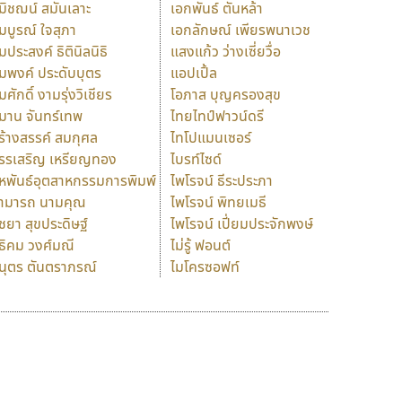
มิชฌน์ สมันเลาะ
เอกพันธ์ ตันหล้า
มบูรณ์ ใจสุภา
เอกลักษณ์ เพียรพนาเวช
มประสงค์ ธิตินิลนิธิ
แสงแก้ว ว่างเซี่ยวื่อ
มพงค์ ประดับบุตร
แอปเปิ้ล
มศักดิ์ งามรุ่งวิเชียร
โอภาส บุญครองสุข
มาน จันทร์เทพ
ไทยไทป์ฟาวน์ดรี
ร้างสรรค์ สมกุศล
ไทโปแมนเซอร์
รรเสริญ เหรียญทอง
ไบรท์ไซด์
หพันธ์อุตสาหกรรมการพิมพ์
ไพโรจน์ ธีระประภา
ามารถ นามคุณ
ไพโรจน์ พิทยเมธี
ิชยา สุขประดิษฐ์
ไพโรจน์ เปี่ยมประจักพงษ์
ธิคม วงศ์มณี
ไม่รู้ ฟอนต์
นุตร ตันตราภรณ์
ไมโครซอฟท์
ร
ฤ