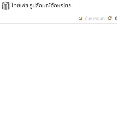
เริ่ม ไทยเฟซ นี้ขึ้นมา
เ
เป้าหมายที่ยังคงดำเนินไปอยู่ คือกา
ไม่ต่ำกว่า ๔๐๐ ฟอนต์ในระบบ หวังว่า 
ตัวอักษรมีหัวขมวด
แบบตัวการ์ตูน
ตัวอักษรไม่มีหัวขมวด
แบบตัวดิสเพลย์
9
A
B
C
D
E
F
ฟอนต์ยอดนิยม
แบบตัวประดิษฐ์
ฟอนต์ล้านดาวน์โหลด
ก
ข
ค
จ
ฉ
ช
แบบตัวพิกเซล
ซ
ฌ
ด
ต
ระบบปฏิบัติการ
แบบตัวพิมพ์ดีด
อัตลักษณ์องค์กร
แบบตัวมีเชิงฐาน
ผู้อ
คุณแ