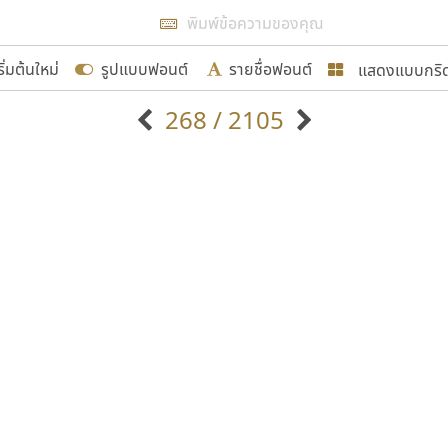
แสดงผลแบบลิสต์
ริ่มต้นใหม่
รูปแบบฟอนต์
รายชื่อฟอนต์
แสดงแบบกริ
รเพิ่มฟอนต์ไทยเข้าไปให้ได้อย่างน้อยเดือนละ ๓๐ ฟอนต์ นั่
268 / 2105
นอกจากจะเป็นประโยชน์ต่อตนเองแล้ว จะมีประโยชน์กับผู้อื่นไ
แบบตัวอักษรจีน
แบบตัวอักษรหัวบัว
แบบตัวอักษรซ้อนเงา
แบบตัวอักษรหัวบอด
G
H
I
J
K
L
M
N
O
P
Q
R
แบบตัวอักษรย้อนยุค
แบบตัวอักษรเกาหลี
ขอขอบคุณ
ถ
แบบตัวอักษรล้านนา
ท
ธ
น
บ
ป
แบบตัวอักษรเส้นขอบ
ผ
พ
ฟ
ภ
ม
แบบตัวอักษรลาว
แบบตัวอักษรแฟนซี
แบบตัวอักษรสคริปท์
แบบตัวอักษรโบราณ
อกแบบฟอนต์ไทยทุกท่านที่สร้างสรรค์ผลงานเพื่อสืบสานอัก
อน ปรัชญา สิงห์โต ที่อนุญาตให้เผยแพร่ข้อมูลจาก ฟอนต