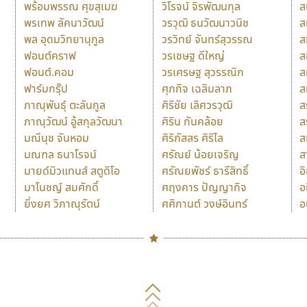
พร้อมพรรณ ศุขสุเมฆ
วิโรจน์ จิรพัฒนกุล
ส
พรเทพ ลัคนาวัฒน์
วรวุฒิ ธนวัฒนาวนิช
ส
พล อุดมวิทยานุกูล
วรวิทย์ จันทร์สุวรรณ
ส
ฟอนต์คราฟ
วรเชษฐ ดีใหญ่
ส
ฟอนต์.คอม
วรเศรษฐ สุวรรณิก
ส
ฟาร์มกรุ๊ป
ศุภกิจ เฉลิมลาภ
ส
ภาณุพันธุ์ ตะลันกูล
ศิริชัย เลิศวรวุฒิ
ส
ภาณุวัฒน์ อู้สกุลวัฒนา
ศิริน กันคล้อย
ส
มณีนุช จันหอม
ศิริภัสสร ศิริไล
ส
มณฑล ธนาโรจน์
ศรัณย์ น้อยเจริญ
ส
มายด์มิวแทนส์ สตูดิโอ
ศรัณยพัชร์ ธารีสิทธิ์
อ
มาโนชญ์ สมศักดิ์
ศฤงคาร ปัญญากิจ
อ
ยิ่งยศ วิภาณุรัตน์
ศศิกานต์ วงษ์อินทร์
อ
Naipol
TLWG
ช
O
Torsilp
ซ