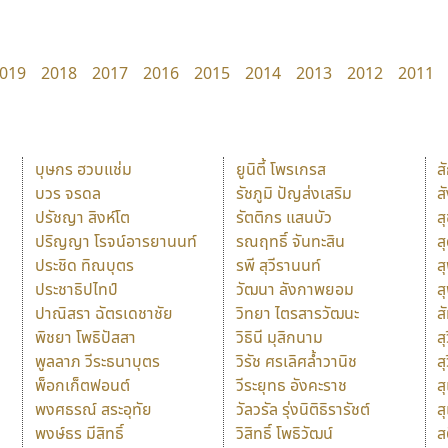
019
2018
2017
2016
2015
2014
2013
2012
2011
บุษกร ฮวบแช่ม
ยูนิตี้ โพรเกรส
ส
บวร จรดล
รัชภูมิ ปัญส่งเสริม
ส
ปรัชญา สิงห์โต
รัตติกร แสนบัว
ส
ปริญญา โรจน์อารยานนท์
รณฤทธิ์ จันทะสิน
ส
ประชิด ทิณบุตร
รพี สุวีรานนท์
ส
ประชาธิปไทป์
วัฒนา ลังกาพยอม
ส
ปาณิสรา ฉัตรเดชาชัย
วิทยา ไตรสารวัฒนะ
ส
พิชยา โพธิปัสสา
วิธินี มุสิกนาม
สุ
พูลลาภ วีระธนาบุตร
วิรัช ศรเลิศล้ำวานิช
ส
พ็อกเก็ตฟอนต์
วีระยุทธ อังคะราช
ส
พงศธรณ์ สระอุทัย
วัลวรัล รุ่งนิติธิรารัชต์
ส
พงษ์ธร มีสิทธิ์
วิสิทธิ์ โพธิวัฒน์
ส