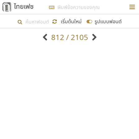
การในรูปแบบใหม่เพื่อใช้เป็นแนวทางในการศึกษารูป
ร่างหน้าตาของฟอนต์ไทยสำหรับการเรียนรู้เพื่อเริ่ม
เริ่มต้นใหม่
รูปแบบฟอนต์
สร้างฟอนต์ของตัวเอง ในเดือนมีนาคม พ.ศ. ๒๕๖๒ จึง
812 / 2105
ได้เริ่ม ไทยเฟซ นี้ขึ้นมา
ตัวอักษรมีหัวขมวด
แบบตัวอักษรหัวบัว
แสดงผลแบบลิสต์
ตัวอักษรไม่มีหัวขมวด
แบบตัวอักษรหัวบอด
9
A
B
C
D
E
F
G
H
I
J
ฟอนต์ยอดนิยม
แบบตัวอักษรเกาหลี
เป้าหมายที่ยังคงดำเนินไปอยู่ คือการเพิ่มฟอนต์ไทย
K
L
M
N
O
P
Q
R
S
T
U
ฟอนต์ล้านดาวน์โหลด
แบบตัวอักษรเส้นขอบ
เข้าไปให้ได้อย่างน้อยเดือนละ ๓๐ ฟอนต์ นั่นหมายถึง
ระบบปฏิบัติการ
แบบตัวอักษรแฟนซี
V
W
Y
Z
อัตลักษณ์องค์กร
แบบตัวอักษรโบราณ
ปลายปี พ.ศ. ๒๕๖๒ จะมีฟอนต์ไม่ต่ำกว่า ๔๐๐ ฟอนต์ใน
แบบตัวการ์ตูน
แบบตัวเขียนพู่กัน
ก
ข
ค
จ
ฉ
ช
ซ
ฌ
ด
ต
ถ
ระบบ หวังว่า นอกจากจะเป็นประโยชน์ต่อตนเองแล้ว
แบบตัวดิสเพลย์
แบบตัวเนื้อความ
จะมีประโยชน์กับผู้อื่นได้บ้าง ไม่มากก็น้อย
แบบตัวประดิษฐ์
แบบตัวเหลี่ยม
ท
ธ
น
บ
ป
ผ
พ
ฟ
ภ
ม
ย
แบบตัวพิกเซล
แบบปลายมน
ร
ฤ
ล
ว
ศ
ส
ห
อ
ฮ
แบบตัวพิมพ์ดีด
แบบปลายแหลม
ขอขอบคุณ
แบบตัวมีเชิงฐาน
แบบปากกาหัวตัด
แบบตัวอักษรจีน
แบบฟอนต์ซิ่ง
แบบตัวอักษรซ้อนเงา
แบบลายมือผู้ใหญ่