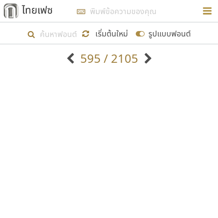
การในรูปแบบใหม่เพื่อใช้เป็นแนวทางในการศึกษารูป
ร่างหน้าตาของฟอนต์ไทยสำหรับการเรียนรู้เพื่อเริ่ม
เริ่มต้นใหม่
รูปแบบฟอนต์
สร้างฟอนต์ของตัวเอง ในเดือนมีนาคม พ.ศ. ๒๕๖๒ จึง
595 / 2105
ได้เริ่ม ไทยเฟซ นี้ขึ้นมา
ตัวอักษรมีหัวขมวด
แบบตัวอักษรหัวบัว
แสดงผลแบบลิสต์
ตัวอักษรไม่มีหัวขมวด
แบบตัวอักษรหัวบอด
9
A
B
C
D
E
F
G
H
I
J
ฟอนต์ยอดนิยม
แบบตัวอักษรเกาหลี
เป้าหมายที่ยังคงดำเนินไปอยู่ คือการเพิ่มฟอนต์ไทย
K
L
M
N
O
P
Q
R
S
T
U
ฟอนต์ล้านดาวน์โหลด
แบบตัวอักษรเส้นขอบ
เข้าไปให้ได้อย่างน้อยเดือนละ ๓๐ ฟอนต์ นั่นหมายถึง
ระบบปฏิบัติการ
แบบตัวอักษรแฟนซี
V
W
Y
Z
อัตลักษณ์องค์กร
แบบตัวอักษรโบราณ
ปลายปี พ.ศ. ๒๕๖๒ จะมีฟอนต์ไม่ต่ำกว่า ๔๐๐ ฟอนต์ใน
แบบตัวการ์ตูน
แบบตัวเขียนพู่กัน
ก
ข
ค
จ
ฉ
ช
ซ
ฌ
ด
ต
ถ
ระบบ หวังว่า นอกจากจะเป็นประโยชน์ต่อตนเองแล้ว
แบบตัวดิสเพลย์
แบบตัวเนื้อความ
จะมีประโยชน์กับผู้อื่นได้บ้าง ไม่มากก็น้อย
แบบตัวประดิษฐ์
แบบตัวเหลี่ยม
ท
ธ
น
บ
ป
ผ
พ
ฟ
ภ
ม
ย
แบบตัวพิกเซล
แบบปลายมน
ร
ฤ
ล
ว
ศ
ส
ห
อ
ฮ
แบบตัวพิมพ์ดีด
แบบปลายแหลม
ขอขอบคุณ
แบบตัวมีเชิงฐาน
แบบปากกาหัวตัด
แบบตัวอักษรจีน
แบบฟอนต์ซิ่ง
แบบตัวอักษรซ้อนเงา
แบบลายมือผู้ใหญ่