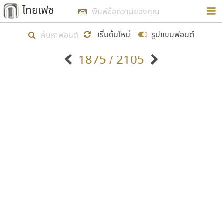
การในรูปแบบใหม่เพื่อใช้เป็นแนวทางในการศึกษารูป
ร่างหน้าตาของฟอนต์ไทยสำหรับการเรียนรู้เพื่อเริ่ม
เริ่มต้นใหม่
รูปแบบฟอนต์
สร้างฟอนต์ของตัวเอง ในเดือนมีนาคม พ.ศ. ๒๕๖๒ จึง
1875 / 2105
ได้เริ่ม ไทยเฟซ นี้ขึ้นมา
ตัวอักษรมีหัวขมวด
แบบตัวอักษรหัวบัว
แสดงผลแบบลิสต์
ตัวอักษรไม่มีหัวขมวด
แบบตัวอักษรหัวบอด
9
A
B
C
D
E
F
G
H
I
J
ฟอนต์ยอดนิยม
แบบตัวอักษรเกาหลี
เป้าหมายที่ยังคงดำเนินไปอยู่ คือการเพิ่มฟอนต์ไทย
K
L
M
N
O
P
Q
R
S
T
U
ฟอนต์ล้านดาวน์โหลด
แบบตัวอักษรเส้นขอบ
เข้าไปให้ได้อย่างน้อยเดือนละ ๓๐ ฟอนต์ นั่นหมายถึง
ระบบปฏิบัติการ
แบบตัวอักษรแฟนซี
V
W
Y
Z
อัตลักษณ์องค์กร
แบบตัวอักษรโบราณ
ปลายปี พ.ศ. ๒๕๖๒ จะมีฟอนต์ไม่ต่ำกว่า ๔๐๐ ฟอนต์ใน
แบบตัวการ์ตูน
แบบตัวเขียนพู่กัน
ก
ข
ค
จ
ฉ
ช
ซ
ฌ
ด
ต
ถ
ระบบ หวังว่า นอกจากจะเป็นประโยชน์ต่อตนเองแล้ว
แบบตัวดิสเพลย์
แบบตัวเนื้อความ
จะมีประโยชน์กับผู้อื่นได้บ้าง ไม่มากก็น้อย
แบบตัวประดิษฐ์
แบบตัวเหลี่ยม
ท
ธ
น
บ
ป
ผ
พ
ฟ
ภ
ม
ย
แบบตัวพิกเซล
แบบปลายมน
ร
ฤ
ล
ว
ศ
ส
ห
อ
ฮ
แบบตัวพิมพ์ดีด
แบบปลายแหลม
ขอขอบคุณ
แบบตัวมีเชิงฐาน
แบบปากกาหัวตัด
แบบตัวอักษรจีน
แบบฟอนต์ซิ่ง
แบบตัวอักษรซ้อนเงา
แบบลายมือผู้ใหญ่