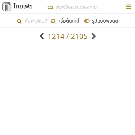
การในรูปแบบใหม่เพื่อใช้เป็นแนวทางในการศึกษารูป
ร่างหน้าตาของฟอนต์ไทยสำหรับการเรียนรู้เพื่อเริ่ม
เริ่มต้นใหม่
รูปแบบฟอนต์
สร้างฟอนต์ของตัวเอง ในเดือนมีนาคม พ.ศ. ๒๕๖๒ จึง
1214 / 2105
ได้เริ่ม ไทยเฟซ นี้ขึ้นมา
ตัวอักษรมีหัวขมวด
แบบตัวอักษรหัวบัว
แสดงผลแบบลิสต์
ตัวอักษรไม่มีหัวขมวด
แบบตัวอักษรหัวบอด
9
A
B
C
D
E
F
G
H
I
J
ฟอนต์ยอดนิยม
แบบตัวอักษรเกาหลี
เป้าหมายที่ยังคงดำเนินไปอยู่ คือการเพิ่มฟอนต์ไทย
K
L
M
N
O
P
Q
R
S
T
U
ฟอนต์ล้านดาวน์โหลด
แบบตัวอักษรเส้นขอบ
เข้าไปให้ได้อย่างน้อยเดือนละ ๓๐ ฟอนต์ นั่นหมายถึง
ระบบปฏิบัติการ
แบบตัวอักษรแฟนซี
V
W
Y
Z
อัตลักษณ์องค์กร
แบบตัวอักษรโบราณ
ปลายปี พ.ศ. ๒๕๖๒ จะมีฟอนต์ไม่ต่ำกว่า ๔๐๐ ฟอนต์ใน
แบบตัวการ์ตูน
แบบตัวเขียนพู่กัน
ก
ข
ค
จ
ฉ
ช
ซ
ฌ
ด
ต
ถ
ระบบ หวังว่า นอกจากจะเป็นประโยชน์ต่อตนเองแล้ว
แบบตัวดิสเพลย์
แบบตัวเนื้อความ
จะมีประโยชน์กับผู้อื่นได้บ้าง ไม่มากก็น้อย
แบบตัวประดิษฐ์
แบบตัวเหลี่ยม
ท
ธ
น
บ
ป
ผ
พ
ฟ
ภ
ม
ย
แบบตัวพิกเซล
แบบปลายมน
ร
ฤ
ล
ว
ศ
ส
ห
อ
ฮ
แบบตัวพิมพ์ดีด
แบบปลายแหลม
ขอขอบคุณ
แบบตัวมีเชิงฐาน
แบบปากกาหัวตัด
แบบตัวอักษรจีน
แบบฟอนต์ซิ่ง
แบบตัวอักษรซ้อนเงา
แบบลายมือผู้ใหญ่