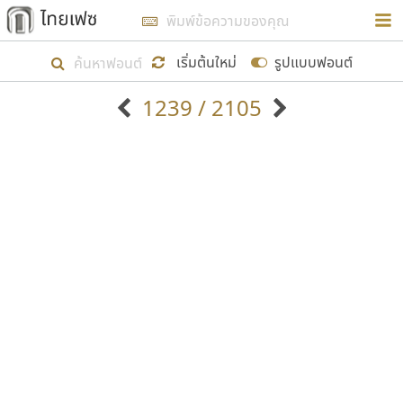
การในรูปแบบใหม่เพื่อใช้เป็นแนวทางในการศึกษารูป
ร่างหน้าตาของฟอนต์ไทยสำหรับการเรียนรู้เพื่อเริ่ม
เริ่มต้นใหม่
รูปแบบฟอนต์
สร้างฟอนต์ของตัวเอง ในเดือนมีนาคม พ.ศ. ๒๕๖๒ จึง
1239 / 2105
ได้เริ่ม ไทยเฟซ นี้ขึ้นมา
ตัวอักษรมีหัวขมวด
แบบตัวอักษรหัวบัว
แสดงผลแบบลิสต์
ตัวอักษรไม่มีหัวขมวด
แบบตัวอักษรหัวบอด
9
A
B
C
D
E
F
G
H
I
J
ฟอนต์ยอดนิยม
แบบตัวอักษรเกาหลี
เป้าหมายที่ยังคงดำเนินไปอยู่ คือการเพิ่มฟอนต์ไทย
K
L
M
N
O
P
Q
R
S
T
U
ฟอนต์ล้านดาวน์โหลด
แบบตัวอักษรเส้นขอบ
เข้าไปให้ได้อย่างน้อยเดือนละ ๓๐ ฟอนต์ นั่นหมายถึง
ระบบปฏิบัติการ
แบบตัวอักษรแฟนซี
V
W
Y
Z
อัตลักษณ์องค์กร
แบบตัวอักษรโบราณ
ปลายปี พ.ศ. ๒๕๖๒ จะมีฟอนต์ไม่ต่ำกว่า ๔๐๐ ฟอนต์ใน
แบบตัวการ์ตูน
แบบตัวเขียนพู่กัน
ก
ข
ค
จ
ฉ
ช
ซ
ฌ
ด
ต
ถ
ระบบ หวังว่า นอกจากจะเป็นประโยชน์ต่อตนเองแล้ว
แบบตัวดิสเพลย์
แบบตัวเนื้อความ
จะมีประโยชน์กับผู้อื่นได้บ้าง ไม่มากก็น้อย
แบบตัวประดิษฐ์
แบบตัวเหลี่ยม
ท
ธ
น
บ
ป
ผ
พ
ฟ
ภ
ม
ย
แบบตัวพิกเซล
แบบปลายมน
ร
ฤ
ล
ว
ศ
ส
ห
อ
ฮ
แบบตัวพิมพ์ดีด
แบบปลายแหลม
ขอขอบคุณ
แบบตัวมีเชิงฐาน
แบบปากกาหัวตัด
แบบตัวอักษรจีน
แบบฟอนต์ซิ่ง
แบบตัวอักษรซ้อนเงา
แบบลายมือผู้ใหญ่