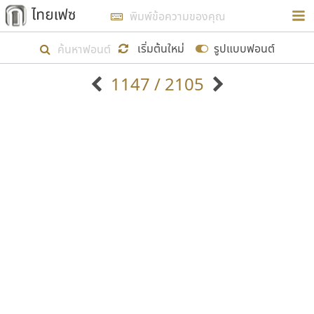
การในรูปแบบใหม่เพื่อใช้เป็นแนวทางในการศึกษารูป
ร่างหน้าตาของฟอนต์ไทยสำหรับการเรียนรู้เพื่อเริ่ม
เริ่มต้นใหม่
รูปแบบฟอนต์
สร้างฟอนต์ของตัวเอง ในเดือนมีนาคม พ.ศ. ๒๕๖๒ จึง
1147 / 2105
ได้เริ่ม ไทยเฟซ นี้ขึ้นมา
ตัวอักษรมีหัวขมวด
แบบตัวอักษรหัวบัว
แสดงผลแบบลิสต์
ตัวอักษรไม่มีหัวขมวด
แบบตัวอักษรหัวบอด
9
A
B
C
D
E
F
G
H
I
J
ฟอนต์ยอดนิยม
แบบตัวอักษรเกาหลี
เป้าหมายที่ยังคงดำเนินไปอยู่ คือการเพิ่มฟอนต์ไทย
K
L
M
N
O
P
Q
R
S
T
U
ฟอนต์ล้านดาวน์โหลด
แบบตัวอักษรเส้นขอบ
เข้าไปให้ได้อย่างน้อยเดือนละ ๓๐ ฟอนต์ นั่นหมายถึง
ระบบปฏิบัติการ
แบบตัวอักษรแฟนซี
V
W
Y
Z
อัตลักษณ์องค์กร
แบบตัวอักษรโบราณ
ปลายปี พ.ศ. ๒๕๖๒ จะมีฟอนต์ไม่ต่ำกว่า ๔๐๐ ฟอนต์ใน
แบบตัวการ์ตูน
แบบตัวเขียนพู่กัน
ก
ข
ค
จ
ฉ
ช
ซ
ฌ
ด
ต
ถ
ระบบ หวังว่า นอกจากจะเป็นประโยชน์ต่อตนเองแล้ว
แบบตัวดิสเพลย์
แบบตัวเนื้อความ
จะมีประโยชน์กับผู้อื่นได้บ้าง ไม่มากก็น้อย
แบบตัวประดิษฐ์
แบบตัวเหลี่ยม
ท
ธ
น
บ
ป
ผ
พ
ฟ
ภ
ม
ย
แบบตัวพิกเซล
แบบปลายมน
ร
ฤ
ล
ว
ศ
ส
ห
อ
ฮ
แบบตัวพิมพ์ดีด
แบบปลายแหลม
ขอขอบคุณ
แบบตัวมีเชิงฐาน
แบบปากกาหัวตัด
แบบตัวอักษรจีน
แบบฟอนต์ซิ่ง
แบบตัวอักษรซ้อนเงา
แบบลายมือผู้ใหญ่