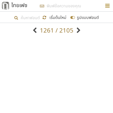
การในรูปแบบใหม่เพื่อใช้เป็นแนวทางในการศึกษารูป
ร่างหน้าตาของฟอนต์ไทยสำหรับการเรียนรู้เพื่อเริ่ม
เริ่มต้นใหม่
รูปแบบฟอนต์
สร้างฟอนต์ของตัวเอง ในเดือนมีนาคม พ.ศ. ๒๕๖๒ จึง
1261 / 2105
ได้เริ่ม ไทยเฟซ นี้ขึ้นมา
ตัวอักษรมีหัวขมวด
แบบตัวอักษรหัวบัว
แสดงผลแบบลิสต์
ตัวอักษรไม่มีหัวขมวด
แบบตัวอักษรหัวบอด
9
A
B
C
D
E
F
G
H
I
J
ฟอนต์ยอดนิยม
แบบตัวอักษรเกาหลี
เป้าหมายที่ยังคงดำเนินไปอยู่ คือการเพิ่มฟอนต์ไทย
K
L
M
N
O
P
Q
R
S
T
U
ฟอนต์ล้านดาวน์โหลด
แบบตัวอักษรเส้นขอบ
เข้าไปให้ได้อย่างน้อยเดือนละ ๓๐ ฟอนต์ นั่นหมายถึง
ระบบปฏิบัติการ
แบบตัวอักษรแฟนซี
V
W
Y
Z
อัตลักษณ์องค์กร
แบบตัวอักษรโบราณ
ปลายปี พ.ศ. ๒๕๖๒ จะมีฟอนต์ไม่ต่ำกว่า ๔๐๐ ฟอนต์ใน
แบบตัวการ์ตูน
แบบตัวเขียนพู่กัน
ก
ข
ค
จ
ฉ
ช
ซ
ฌ
ด
ต
ถ
ระบบ หวังว่า นอกจากจะเป็นประโยชน์ต่อตนเองแล้ว
แบบตัวดิสเพลย์
แบบตัวเนื้อความ
จะมีประโยชน์กับผู้อื่นได้บ้าง ไม่มากก็น้อย
แบบตัวประดิษฐ์
แบบตัวเหลี่ยม
ท
ธ
น
บ
ป
ผ
พ
ฟ
ภ
ม
ย
แบบตัวพิกเซล
แบบปลายมน
ร
ฤ
ล
ว
ศ
ส
ห
อ
ฮ
แบบตัวพิมพ์ดีด
แบบปลายแหลม
ขอขอบคุณ
แบบตัวมีเชิงฐาน
แบบปากกาหัวตัด
แบบตัวอักษรจีน
แบบฟอนต์ซิ่ง
แบบตัวอักษรซ้อนเงา
แบบลายมือผู้ใหญ่