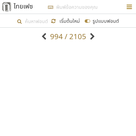
การในรูปแบบใหม่เพื่อใช้เป็นแนวทางในการศึกษารูป
ร่างหน้าตาของฟอนต์ไทยสำหรับการเรียนรู้เพื่อเริ่ม
เริ่มต้นใหม่
รูปแบบฟอนต์
สร้างฟอนต์ของตัวเอง ในเดือนมีนาคม พ.ศ. ๒๕๖๒ จึง
994 / 2105
ได้เริ่ม ไทยเฟซ นี้ขึ้นมา
ตัวอักษรมีหัวขมวด
แบบตัวอักษรหัวบัว
แสดงผลแบบลิสต์
ตัวอักษรไม่มีหัวขมวด
แบบตัวอักษรหัวบอด
9
A
B
C
D
E
F
G
H
I
J
ฟอนต์ยอดนิยม
แบบตัวอักษรเกาหลี
เป้าหมายที่ยังคงดำเนินไปอยู่ คือการเพิ่มฟอนต์ไทย
K
L
M
N
O
P
Q
R
S
T
U
ฟอนต์ล้านดาวน์โหลด
แบบตัวอักษรเส้นขอบ
เข้าไปให้ได้อย่างน้อยเดือนละ ๓๐ ฟอนต์ นั่นหมายถึง
ระบบปฏิบัติการ
แบบตัวอักษรแฟนซี
V
W
Y
Z
อัตลักษณ์องค์กร
แบบตัวอักษรโบราณ
ปลายปี พ.ศ. ๒๕๖๒ จะมีฟอนต์ไม่ต่ำกว่า ๔๐๐ ฟอนต์ใน
แบบตัวการ์ตูน
แบบตัวเขียนพู่กัน
ก
ข
ค
จ
ฉ
ช
ซ
ฌ
ด
ต
ถ
ระบบ หวังว่า นอกจากจะเป็นประโยชน์ต่อตนเองแล้ว
แบบตัวดิสเพลย์
แบบตัวเนื้อความ
จะมีประโยชน์กับผู้อื่นได้บ้าง ไม่มากก็น้อย
แบบตัวประดิษฐ์
แบบตัวเหลี่ยม
ท
ธ
น
บ
ป
ผ
พ
ฟ
ภ
ม
ย
แบบตัวพิกเซล
แบบปลายมน
ร
ฤ
ล
ว
ศ
ส
ห
อ
ฮ
แบบตัวพิมพ์ดีด
แบบปลายแหลม
ขอขอบคุณ
แบบตัวมีเชิงฐาน
แบบปากกาหัวตัด
แบบตัวอักษรจีน
แบบฟอนต์ซิ่ง
แบบตัวอักษรซ้อนเงา
แบบลายมือผู้ใหญ่