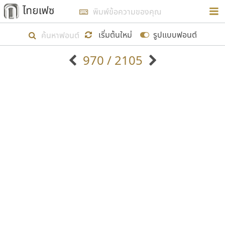
การในรูปแบบใหม่เพื่อใช้เป็นแนวทางในการศึกษารูป
ร่างหน้าตาของฟอนต์ไทยสำหรับการเรียนรู้เพื่อเริ่ม
เริ่มต้นใหม่
รูปแบบฟอนต์
สร้างฟอนต์ของตัวเอง ในเดือนมีนาคม พ.ศ. ๒๕๖๒ จึง
970 / 2105
ได้เริ่ม ไทยเฟซ นี้ขึ้นมา
ตัวอักษรมีหัวขมวด
แบบตัวอักษรหัวบัว
แสดงผลแบบลิสต์
ตัวอักษรไม่มีหัวขมวด
แบบตัวอักษรหัวบอด
9
A
B
C
D
E
F
G
H
I
J
ฟอนต์ยอดนิยม
แบบตัวอักษรเกาหลี
เป้าหมายที่ยังคงดำเนินไปอยู่ คือการเพิ่มฟอนต์ไทย
K
L
M
N
O
P
Q
R
S
T
U
ฟอนต์ล้านดาวน์โหลด
แบบตัวอักษรเส้นขอบ
เข้าไปให้ได้อย่างน้อยเดือนละ ๓๐ ฟอนต์ นั่นหมายถึง
ระบบปฏิบัติการ
แบบตัวอักษรแฟนซี
V
W
Y
Z
อัตลักษณ์องค์กร
แบบตัวอักษรโบราณ
ปลายปี พ.ศ. ๒๕๖๒ จะมีฟอนต์ไม่ต่ำกว่า ๔๐๐ ฟอนต์ใน
แบบตัวการ์ตูน
แบบตัวเขียนพู่กัน
ก
ข
ค
จ
ฉ
ช
ซ
ฌ
ด
ต
ถ
ระบบ หวังว่า นอกจากจะเป็นประโยชน์ต่อตนเองแล้ว
แบบตัวดิสเพลย์
แบบตัวเนื้อความ
จะมีประโยชน์กับผู้อื่นได้บ้าง ไม่มากก็น้อย
แบบตัวประดิษฐ์
แบบตัวเหลี่ยม
ท
ธ
น
บ
ป
ผ
พ
ฟ
ภ
ม
ย
แบบตัวพิกเซล
แบบปลายมน
ร
ฤ
ล
ว
ศ
ส
ห
อ
ฮ
แบบตัวพิมพ์ดีด
แบบปลายแหลม
ขอขอบคุณ
แบบตัวมีเชิงฐาน
แบบปากกาหัวตัด
แบบตัวอักษรจีน
แบบฟอนต์ซิ่ง
แบบตัวอักษรซ้อนเงา
แบบลายมือผู้ใหญ่