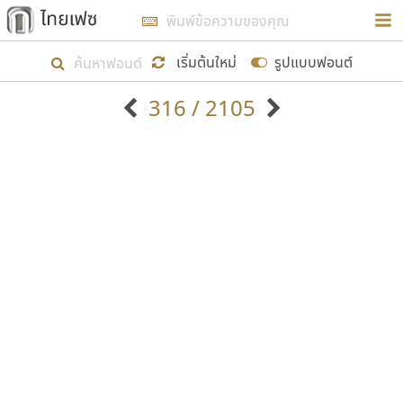
การในรูปแบบใหม่เพื่อใช้เป็นแนวทางในการศึกษารูป
ร่างหน้าตาของฟอนต์ไทยสำหรับการเรียนรู้เพื่อเริ่ม
เริ่มต้นใหม่
รูปแบบฟอนต์
สร้างฟอนต์ของตัวเอง ในเดือนมีนาคม พ.ศ. ๒๕๖๒ จึง
316 / 2105
ได้เริ่ม ไทยเฟซ นี้ขึ้นมา
ตัวอักษรมีหัวขมวด
แบบตัวอักษรหัวบัว
แสดงผลแบบลิสต์
ตัวอักษรไม่มีหัวขมวด
แบบตัวอักษรหัวบอด
9
A
B
C
D
E
F
G
H
I
J
ฟอนต์ยอดนิยม
แบบตัวอักษรเกาหลี
เป้าหมายที่ยังคงดำเนินไปอยู่ คือการเพิ่มฟอนต์ไทย
K
L
M
N
O
P
Q
R
S
T
U
ฟอนต์ล้านดาวน์โหลด
แบบตัวอักษรเส้นขอบ
เข้าไปให้ได้อย่างน้อยเดือนละ ๓๐ ฟอนต์ นั่นหมายถึง
ระบบปฏิบัติการ
แบบตัวอักษรแฟนซี
V
W
Y
Z
อัตลักษณ์องค์กร
แบบตัวอักษรโบราณ
ปลายปี พ.ศ. ๒๕๖๒ จะมีฟอนต์ไม่ต่ำกว่า ๔๐๐ ฟอนต์ใน
แบบตัวการ์ตูน
แบบตัวเขียนพู่กัน
ก
ข
ค
จ
ฉ
ช
ซ
ฌ
ด
ต
ถ
ระบบ หวังว่า นอกจากจะเป็นประโยชน์ต่อตนเองแล้ว
แบบตัวดิสเพลย์
แบบตัวเนื้อความ
จะมีประโยชน์กับผู้อื่นได้บ้าง ไม่มากก็น้อย
แบบตัวประดิษฐ์
แบบตัวเหลี่ยม
ท
ธ
น
บ
ป
ผ
พ
ฟ
ภ
ม
ย
แบบตัวพิกเซล
แบบปลายมน
ร
ฤ
ล
ว
ศ
ส
ห
อ
ฮ
แบบตัวพิมพ์ดีด
แบบปลายแหลม
ขอขอบคุณ
แบบตัวมีเชิงฐาน
แบบปากกาหัวตัด
แบบตัวอักษรจีน
แบบฟอนต์ซิ่ง
แบบตัวอักษรซ้อนเงา
แบบลายมือผู้ใหญ่