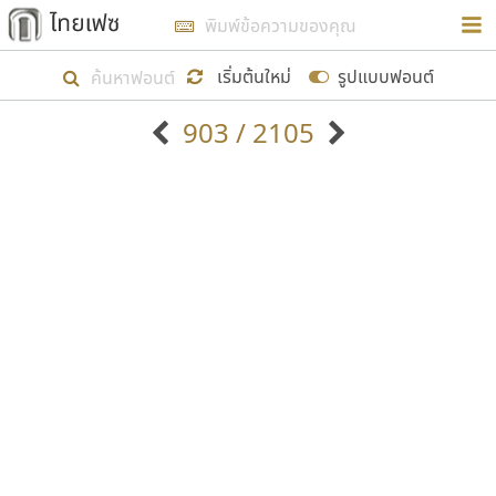
การในรูปแบบใหม่เพื่อใช้เป็นแนวทางในการศึกษารูป
ร่างหน้าตาของฟอนต์ไทยสำหรับการเรียนรู้เพื่อเริ่ม
เริ่มต้นใหม่
รูปแบบฟอนต์
สร้างฟอนต์ของตัวเอง ในเดือนมีนาคม พ.ศ. ๒๕๖๒ จึง
903 / 2105
ได้เริ่ม ไทยเฟซ นี้ขึ้นมา
ตัวอักษรมีหัวขมวด
แบบตัวอักษรหัวบัว
แสดงผลแบบลิสต์
ตัวอักษรไม่มีหัวขมวด
แบบตัวอักษรหัวบอด
9
A
B
C
D
E
F
G
H
I
J
ฟอนต์ยอดนิยม
แบบตัวอักษรเกาหลี
เป้าหมายที่ยังคงดำเนินไปอยู่ คือการเพิ่มฟอนต์ไทย
K
L
M
N
O
P
Q
R
S
T
U
ฟอนต์ล้านดาวน์โหลด
แบบตัวอักษรเส้นขอบ
เข้าไปให้ได้อย่างน้อยเดือนละ ๓๐ ฟอนต์ นั่นหมายถึง
ระบบปฏิบัติการ
แบบตัวอักษรแฟนซี
V
W
Y
Z
อัตลักษณ์องค์กร
แบบตัวอักษรโบราณ
ปลายปี พ.ศ. ๒๕๖๒ จะมีฟอนต์ไม่ต่ำกว่า ๔๐๐ ฟอนต์ใน
แบบตัวการ์ตูน
แบบตัวเขียนพู่กัน
ก
ข
ค
จ
ฉ
ช
ซ
ฌ
ด
ต
ถ
ระบบ หวังว่า นอกจากจะเป็นประโยชน์ต่อตนเองแล้ว
แบบตัวดิสเพลย์
แบบตัวเนื้อความ
จะมีประโยชน์กับผู้อื่นได้บ้าง ไม่มากก็น้อย
แบบตัวประดิษฐ์
แบบตัวเหลี่ยม
ท
ธ
น
บ
ป
ผ
พ
ฟ
ภ
ม
ย
แบบตัวพิกเซล
แบบปลายมน
ร
ฤ
ล
ว
ศ
ส
ห
อ
ฮ
แบบตัวพิมพ์ดีด
แบบปลายแหลม
ขอขอบคุณ
แบบตัวมีเชิงฐาน
แบบปากกาหัวตัด
แบบตัวอักษรจีน
แบบฟอนต์ซิ่ง
แบบตัวอักษรซ้อนเงา
แบบลายมือผู้ใหญ่