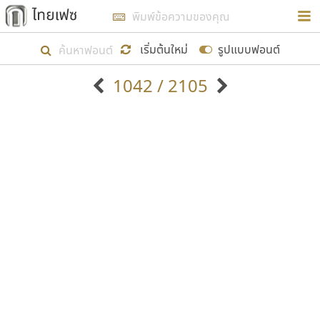
การในรูปแบบใหม่เพื่อใช้เป็นแนวทางในการศึกษารูป
ร่างหน้าตาของฟอนต์ไทยสำหรับการเรียนรู้เพื่อเริ่ม
เริ่มต้นใหม่
รูปแบบฟอนต์
สร้างฟอนต์ของตัวเอง ในเดือนมีนาคม พ.ศ. ๒๕๖๒ จึง
1042 / 2105
ได้เริ่ม ไทยเฟซ นี้ขึ้นมา
ตัวอักษรมีหัวขมวด
แบบตัวอักษรหัวบัว
แสดงผลแบบลิสต์
ตัวอักษรไม่มีหัวขมวด
แบบตัวอักษรหัวบอด
9
A
B
C
D
E
F
G
H
I
J
ฟอนต์ยอดนิยม
แบบตัวอักษรเกาหลี
เป้าหมายที่ยังคงดำเนินไปอยู่ คือการเพิ่มฟอนต์ไทย
K
L
M
N
O
P
Q
R
S
T
U
ฟอนต์ล้านดาวน์โหลด
แบบตัวอักษรเส้นขอบ
เข้าไปให้ได้อย่างน้อยเดือนละ ๓๐ ฟอนต์ นั่นหมายถึง
ระบบปฏิบัติการ
แบบตัวอักษรแฟนซี
V
W
Y
Z
อัตลักษณ์องค์กร
แบบตัวอักษรโบราณ
ปลายปี พ.ศ. ๒๕๖๒ จะมีฟอนต์ไม่ต่ำกว่า ๔๐๐ ฟอนต์ใน
แบบตัวการ์ตูน
แบบตัวเขียนพู่กัน
ก
ข
ค
จ
ฉ
ช
ซ
ฌ
ด
ต
ถ
ระบบ หวังว่า นอกจากจะเป็นประโยชน์ต่อตนเองแล้ว
แบบตัวดิสเพลย์
แบบตัวเนื้อความ
จะมีประโยชน์กับผู้อื่นได้บ้าง ไม่มากก็น้อย
แบบตัวประดิษฐ์
แบบตัวเหลี่ยม
ท
ธ
น
บ
ป
ผ
พ
ฟ
ภ
ม
ย
แบบตัวพิกเซล
แบบปลายมน
ร
ฤ
ล
ว
ศ
ส
ห
อ
ฮ
แบบตัวพิมพ์ดีด
แบบปลายแหลม
ขอขอบคุณ
แบบตัวมีเชิงฐาน
แบบปากกาหัวตัด
แบบตัวอักษรจีน
แบบฟอนต์ซิ่ง
แบบตัวอักษรซ้อนเงา
แบบลายมือผู้ใหญ่