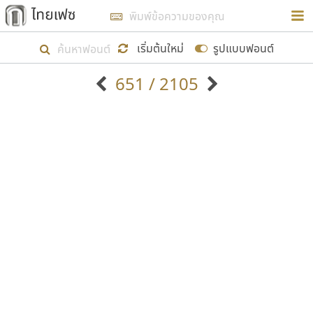
การในรูปแบบใหม่เพื่อใช้เป็นแนวทางในการศึกษารูป
ร่างหน้าตาของฟอนต์ไทยสำหรับการเรียนรู้เพื่อเริ่ม
เริ่มต้นใหม่
รูปแบบฟอนต์
สร้างฟอนต์ของตัวเอง ในเดือนมีนาคม พ.ศ. ๒๕๖๒ จึง
651 / 2105
ได้เริ่ม ไทยเฟซ นี้ขึ้นมา
ตัวอักษรมีหัวขมวด
แบบตัวอักษรหัวบัว
แสดงผลแบบลิสต์
ตัวอักษรไม่มีหัวขมวด
แบบตัวอักษรหัวบอด
9
A
B
C
D
E
F
G
H
I
J
ฟอนต์ยอดนิยม
แบบตัวอักษรเกาหลี
เป้าหมายที่ยังคงดำเนินไปอยู่ คือการเพิ่มฟอนต์ไทย
K
L
M
N
O
P
Q
R
S
T
U
ฟอนต์ล้านดาวน์โหลด
แบบตัวอักษรเส้นขอบ
เข้าไปให้ได้อย่างน้อยเดือนละ ๓๐ ฟอนต์ นั่นหมายถึง
ระบบปฏิบัติการ
แบบตัวอักษรแฟนซี
V
W
Y
Z
อัตลักษณ์องค์กร
แบบตัวอักษรโบราณ
ปลายปี พ.ศ. ๒๕๖๒ จะมีฟอนต์ไม่ต่ำกว่า ๔๐๐ ฟอนต์ใน
แบบตัวการ์ตูน
แบบตัวเขียนพู่กัน
ก
ข
ค
จ
ฉ
ช
ซ
ฌ
ด
ต
ถ
ระบบ หวังว่า นอกจากจะเป็นประโยชน์ต่อตนเองแล้ว
แบบตัวดิสเพลย์
แบบตัวเนื้อความ
จะมีประโยชน์กับผู้อื่นได้บ้าง ไม่มากก็น้อย
แบบตัวประดิษฐ์
แบบตัวเหลี่ยม
ท
ธ
น
บ
ป
ผ
พ
ฟ
ภ
ม
ย
แบบตัวพิกเซล
แบบปลายมน
ร
ฤ
ล
ว
ศ
ส
ห
อ
ฮ
แบบตัวพิมพ์ดีด
แบบปลายแหลม
ขอขอบคุณ
แบบตัวมีเชิงฐาน
แบบปากกาหัวตัด
แบบตัวอักษรจีน
แบบฟอนต์ซิ่ง
แบบตัวอักษรซ้อนเงา
แบบลายมือผู้ใหญ่