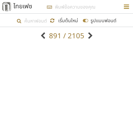
การในรูปแบบใหม่เพื่อใช้เป็นแนวทางในการศึกษารูป
ร่างหน้าตาของฟอนต์ไทยสำหรับการเรียนรู้เพื่อเริ่ม
เริ่มต้นใหม่
รูปแบบฟอนต์
สร้างฟอนต์ของตัวเอง ในเดือนมีนาคม พ.ศ. ๒๕๖๒ จึง
891 / 2105
ได้เริ่ม ไทยเฟซ นี้ขึ้นมา
ตัวอักษรมีหัวขมวด
แบบตัวอักษรหัวบัว
แสดงผลแบบลิสต์
ตัวอักษรไม่มีหัวขมวด
แบบตัวอักษรหัวบอด
9
A
B
C
D
E
F
G
H
I
J
ฟอนต์ยอดนิยม
แบบตัวอักษรเกาหลี
เป้าหมายที่ยังคงดำเนินไปอยู่ คือการเพิ่มฟอนต์ไทย
K
L
M
N
O
P
Q
R
S
T
U
ฟอนต์ล้านดาวน์โหลด
แบบตัวอักษรเส้นขอบ
เข้าไปให้ได้อย่างน้อยเดือนละ ๓๐ ฟอนต์ นั่นหมายถึง
ระบบปฏิบัติการ
แบบตัวอักษรแฟนซี
V
W
Y
Z
อัตลักษณ์องค์กร
แบบตัวอักษรโบราณ
ปลายปี พ.ศ. ๒๕๖๒ จะมีฟอนต์ไม่ต่ำกว่า ๔๐๐ ฟอนต์ใน
แบบตัวการ์ตูน
แบบตัวเขียนพู่กัน
ก
ข
ค
จ
ฉ
ช
ซ
ฌ
ด
ต
ถ
ระบบ หวังว่า นอกจากจะเป็นประโยชน์ต่อตนเองแล้ว
แบบตัวดิสเพลย์
แบบตัวเนื้อความ
จะมีประโยชน์กับผู้อื่นได้บ้าง ไม่มากก็น้อย
แบบตัวประดิษฐ์
แบบตัวเหลี่ยม
ท
ธ
น
บ
ป
ผ
พ
ฟ
ภ
ม
ย
แบบตัวพิกเซล
แบบปลายมน
ร
ฤ
ล
ว
ศ
ส
ห
อ
ฮ
แบบตัวพิมพ์ดีด
แบบปลายแหลม
ขอขอบคุณ
แบบตัวมีเชิงฐาน
แบบปากกาหัวตัด
แบบตัวอักษรจีน
แบบฟอนต์ซิ่ง
แบบตัวอักษรซ้อนเงา
แบบลายมือผู้ใหญ่