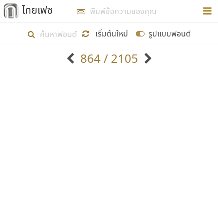
การในรูปแบบใหม่เพื่อใช้เป็นแนวทางในการศึกษารูป
ร่างหน้าตาของฟอนต์ไทยสำหรับการเรียนรู้เพื่อเริ่ม
เริ่มต้นใหม่
รูปแบบฟอนต์
สร้างฟอนต์ของตัวเอง ในเดือนมีนาคม พ.ศ. ๒๕๖๒ จึง
864 / 2105
ได้เริ่ม ไทยเฟซ นี้ขึ้นมา
ตัวอักษรมีหัวขมวด
แบบตัวอักษรหัวบัว
แสดงผลแบบลิสต์
ตัวอักษรไม่มีหัวขมวด
แบบตัวอักษรหัวบอด
9
A
B
C
D
E
F
G
H
I
J
ฟอนต์ยอดนิยม
แบบตัวอักษรเกาหลี
เป้าหมายที่ยังคงดำเนินไปอยู่ คือการเพิ่มฟอนต์ไทย
K
L
M
N
O
P
Q
R
S
T
U
ฟอนต์ล้านดาวน์โหลด
แบบตัวอักษรเส้นขอบ
เข้าไปให้ได้อย่างน้อยเดือนละ ๓๐ ฟอนต์ นั่นหมายถึง
ระบบปฏิบัติการ
แบบตัวอักษรแฟนซี
V
W
Y
Z
อัตลักษณ์องค์กร
แบบตัวอักษรโบราณ
ปลายปี พ.ศ. ๒๕๖๒ จะมีฟอนต์ไม่ต่ำกว่า ๔๐๐ ฟอนต์ใน
แบบตัวการ์ตูน
แบบตัวเขียนพู่กัน
ก
ข
ค
จ
ฉ
ช
ซ
ฌ
ด
ต
ถ
ระบบ หวังว่า นอกจากจะเป็นประโยชน์ต่อตนเองแล้ว
แบบตัวดิสเพลย์
แบบตัวเนื้อความ
จะมีประโยชน์กับผู้อื่นได้บ้าง ไม่มากก็น้อย
แบบตัวประดิษฐ์
แบบตัวเหลี่ยม
ท
ธ
น
บ
ป
ผ
พ
ฟ
ภ
ม
ย
แบบตัวพิกเซล
แบบปลายมน
ร
ฤ
ล
ว
ศ
ส
ห
อ
ฮ
แบบตัวพิมพ์ดีด
แบบปลายแหลม
ขอขอบคุณ
แบบตัวมีเชิงฐาน
แบบปากกาหัวตัด
แบบตัวอักษรจีน
แบบฟอนต์ซิ่ง
แบบตัวอักษรซ้อนเงา
แบบลายมือผู้ใหญ่