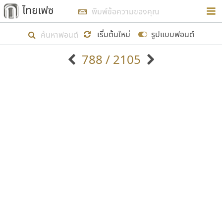
การในรูปแบบใหม่เพื่อใช้เป็นแนวทางในการศึกษารูป
ร่างหน้าตาของฟอนต์ไทยสำหรับการเรียนรู้เพื่อเริ่ม
เริ่มต้นใหม่
รูปแบบฟอนต์
สร้างฟอนต์ของตัวเอง ในเดือนมีนาคม พ.ศ. ๒๕๖๒ จึง
788 / 2105
ได้เริ่ม ไทยเฟซ นี้ขึ้นมา
ตัวอักษรมีหัวขมวด
แบบตัวอักษรหัวบัว
แสดงผลแบบลิสต์
ตัวอักษรไม่มีหัวขมวด
แบบตัวอักษรหัวบอด
9
A
B
C
D
E
F
G
H
I
J
ฟอนต์ยอดนิยม
แบบตัวอักษรเกาหลี
เป้าหมายที่ยังคงดำเนินไปอยู่ คือการเพิ่มฟอนต์ไทย
K
L
M
N
O
P
Q
R
S
T
U
ฟอนต์ล้านดาวน์โหลด
แบบตัวอักษรเส้นขอบ
เข้าไปให้ได้อย่างน้อยเดือนละ ๓๐ ฟอนต์ นั่นหมายถึง
ระบบปฏิบัติการ
แบบตัวอักษรแฟนซี
V
W
Y
Z
อัตลักษณ์องค์กร
แบบตัวอักษรโบราณ
ปลายปี พ.ศ. ๒๕๖๒ จะมีฟอนต์ไม่ต่ำกว่า ๔๐๐ ฟอนต์ใน
แบบตัวการ์ตูน
แบบตัวเขียนพู่กัน
ก
ข
ค
จ
ฉ
ช
ซ
ฌ
ด
ต
ถ
ระบบ หวังว่า นอกจากจะเป็นประโยชน์ต่อตนเองแล้ว
แบบตัวดิสเพลย์
แบบตัวเนื้อความ
จะมีประโยชน์กับผู้อื่นได้บ้าง ไม่มากก็น้อย
แบบตัวประดิษฐ์
แบบตัวเหลี่ยม
ท
ธ
น
บ
ป
ผ
พ
ฟ
ภ
ม
ย
แบบตัวพิกเซล
แบบปลายมน
ร
ฤ
ล
ว
ศ
ส
ห
อ
ฮ
แบบตัวพิมพ์ดีด
แบบปลายแหลม
ขอขอบคุณ
แบบตัวมีเชิงฐาน
แบบปากกาหัวตัด
แบบตัวอักษรจีน
แบบฟอนต์ซิ่ง
แบบตัวอักษรซ้อนเงา
แบบลายมือผู้ใหญ่