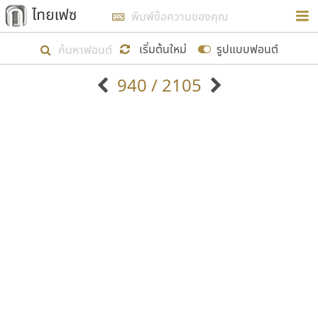
การในรูปแบบใหม่เพื่อใช้เป็นแนวทางในการศึกษารูป
ร่างหน้าตาของฟอนต์ไทยสำหรับการเรียนรู้เพื่อเริ่ม
เริ่มต้นใหม่
รูปแบบฟอนต์
สร้างฟอนต์ของตัวเอง ในเดือนมีนาคม พ.ศ. ๒๕๖๒ จึง
940 / 2105
ได้เริ่ม ไทยเฟซ นี้ขึ้นมา
ตัวอักษรมีหัวขมวด
แบบตัวอักษรหัวบัว
แสดงผลแบบลิสต์
ตัวอักษรไม่มีหัวขมวด
แบบตัวอักษรหัวบอด
9
A
B
C
D
E
F
G
H
I
J
ฟอนต์ยอดนิยม
แบบตัวอักษรเกาหลี
เป้าหมายที่ยังคงดำเนินไปอยู่ คือการเพิ่มฟอนต์ไทย
K
L
M
N
O
P
Q
R
S
T
U
ฟอนต์ล้านดาวน์โหลด
แบบตัวอักษรเส้นขอบ
เข้าไปให้ได้อย่างน้อยเดือนละ ๓๐ ฟอนต์ นั่นหมายถึง
ระบบปฏิบัติการ
แบบตัวอักษรแฟนซี
V
W
Y
Z
อัตลักษณ์องค์กร
แบบตัวอักษรโบราณ
ปลายปี พ.ศ. ๒๕๖๒ จะมีฟอนต์ไม่ต่ำกว่า ๔๐๐ ฟอนต์ใน
แบบตัวการ์ตูน
แบบตัวเขียนพู่กัน
ก
ข
ค
จ
ฉ
ช
ซ
ฌ
ด
ต
ถ
ระบบ หวังว่า นอกจากจะเป็นประโยชน์ต่อตนเองแล้ว
แบบตัวดิสเพลย์
แบบตัวเนื้อความ
จะมีประโยชน์กับผู้อื่นได้บ้าง ไม่มากก็น้อย
แบบตัวประดิษฐ์
แบบตัวเหลี่ยม
ท
ธ
น
บ
ป
ผ
พ
ฟ
ภ
ม
ย
แบบตัวพิกเซล
แบบปลายมน
ร
ฤ
ล
ว
ศ
ส
ห
อ
ฮ
แบบตัวพิมพ์ดีด
แบบปลายแหลม
ขอขอบคุณ
แบบตัวมีเชิงฐาน
แบบปากกาหัวตัด
แบบตัวอักษรจีน
แบบฟอนต์ซิ่ง
แบบตัวอักษรซ้อนเงา
แบบลายมือผู้ใหญ่