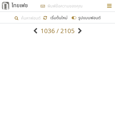
การในรูปแบบใหม่เพื่อใช้เป็นแนวทางในการศึกษารูป
ร่างหน้าตาของฟอนต์ไทยสำหรับการเรียนรู้เพื่อเริ่ม
เริ่มต้นใหม่
รูปแบบฟอนต์
สร้างฟอนต์ของตัวเอง ในเดือนมีนาคม พ.ศ. ๒๕๖๒ จึง
1036 / 2105
ได้เริ่ม ไทยเฟซ นี้ขึ้นมา
ตัวอักษรมีหัวขมวด
แบบตัวอักษรหัวบัว
แสดงผลแบบลิสต์
ตัวอักษรไม่มีหัวขมวด
แบบตัวอักษรหัวบอด
9
A
B
C
D
E
F
G
H
I
J
ฟอนต์ยอดนิยม
แบบตัวอักษรเกาหลี
เป้าหมายที่ยังคงดำเนินไปอยู่ คือการเพิ่มฟอนต์ไทย
K
L
M
N
O
P
Q
R
S
T
U
ฟอนต์ล้านดาวน์โหลด
แบบตัวอักษรเส้นขอบ
เข้าไปให้ได้อย่างน้อยเดือนละ ๓๐ ฟอนต์ นั่นหมายถึง
ระบบปฏิบัติการ
แบบตัวอักษรแฟนซี
V
W
Y
Z
อัตลักษณ์องค์กร
แบบตัวอักษรโบราณ
ปลายปี พ.ศ. ๒๕๖๒ จะมีฟอนต์ไม่ต่ำกว่า ๔๐๐ ฟอนต์ใน
แบบตัวการ์ตูน
แบบตัวเขียนพู่กัน
ก
ข
ค
จ
ฉ
ช
ซ
ฌ
ด
ต
ถ
ระบบ หวังว่า นอกจากจะเป็นประโยชน์ต่อตนเองแล้ว
แบบตัวดิสเพลย์
แบบตัวเนื้อความ
จะมีประโยชน์กับผู้อื่นได้บ้าง ไม่มากก็น้อย
แบบตัวประดิษฐ์
แบบตัวเหลี่ยม
ท
ธ
น
บ
ป
ผ
พ
ฟ
ภ
ม
ย
แบบตัวพิกเซล
แบบปลายมน
ร
ฤ
ล
ว
ศ
ส
ห
อ
ฮ
แบบตัวพิมพ์ดีด
แบบปลายแหลม
ขอขอบคุณ
แบบตัวมีเชิงฐาน
แบบปากกาหัวตัด
แบบตัวอักษรจีน
แบบฟอนต์ซิ่ง
แบบตัวอักษรซ้อนเงา
แบบลายมือผู้ใหญ่