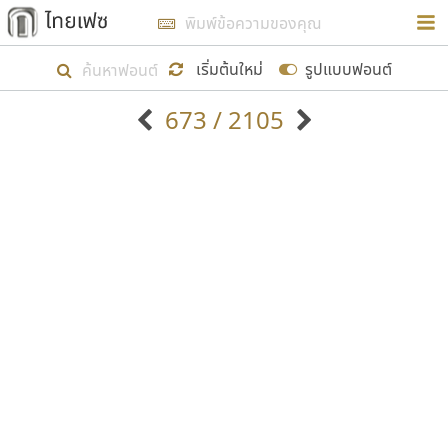
การในรูปแบบใหม่เพื่อใช้เป็นแนวทางในการศึกษารูป
ร่างหน้าตาของฟอนต์ไทยสำหรับการเรียนรู้เพื่อเริ่ม
เริ่มต้นใหม่
รูปแบบฟอนต์
สร้างฟอนต์ของตัวเอง ในเดือนมีนาคม พ.ศ. ๒๕๖๒ จึง
673 / 2105
ได้เริ่ม ไทยเฟซ นี้ขึ้นมา
ตัวอักษรมีหัวขมวด
แบบตัวอักษรหัวบัว
แสดงผลแบบลิสต์
ตัวอักษรไม่มีหัวขมวด
แบบตัวอักษรหัวบอด
9
A
B
C
D
E
F
G
H
I
J
ฟอนต์ยอดนิยม
แบบตัวอักษรเกาหลี
เป้าหมายที่ยังคงดำเนินไปอยู่ คือการเพิ่มฟอนต์ไทย
K
L
M
N
O
P
Q
R
S
T
U
ฟอนต์ล้านดาวน์โหลด
แบบตัวอักษรเส้นขอบ
เข้าไปให้ได้อย่างน้อยเดือนละ ๓๐ ฟอนต์ นั่นหมายถึง
ระบบปฏิบัติการ
แบบตัวอักษรแฟนซี
V
W
Y
Z
อัตลักษณ์องค์กร
แบบตัวอักษรโบราณ
ปลายปี พ.ศ. ๒๕๖๒ จะมีฟอนต์ไม่ต่ำกว่า ๔๐๐ ฟอนต์ใน
แบบตัวการ์ตูน
แบบตัวเขียนพู่กัน
ก
ข
ค
จ
ฉ
ช
ซ
ฌ
ด
ต
ถ
ระบบ หวังว่า นอกจากจะเป็นประโยชน์ต่อตนเองแล้ว
แบบตัวดิสเพลย์
แบบตัวเนื้อความ
จะมีประโยชน์กับผู้อื่นได้บ้าง ไม่มากก็น้อย
แบบตัวประดิษฐ์
แบบตัวเหลี่ยม
ท
ธ
น
บ
ป
ผ
พ
ฟ
ภ
ม
ย
แบบตัวพิกเซล
แบบปลายมน
ร
ฤ
ล
ว
ศ
ส
ห
อ
ฮ
แบบตัวพิมพ์ดีด
แบบปลายแหลม
ขอขอบคุณ
แบบตัวมีเชิงฐาน
แบบปากกาหัวตัด
แบบตัวอักษรจีน
แบบฟอนต์ซิ่ง
แบบตัวอักษรซ้อนเงา
แบบลายมือผู้ใหญ่