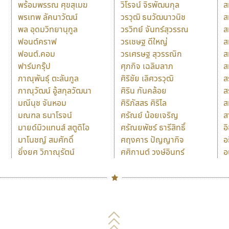
พร้อมพรรณ ศุขสุเมฆ
วิโรจน์ จิรพัฒนกุล
ส
พรเทพ ลัคนาวัฒน์
วรวุฒิ ธนวัฒนาวนิช
ส
พล อุดมวิทยานุกูล
วรวิทย์ จันทร์สุวรรณ
ส
ฟอนต์คราฟ
วรเชษฐ ดีใหญ่
ส
ฟอนต์.คอม
วรเศรษฐ สุวรรณิก
ส
ฟาร์มกรุ๊ป
ศุภกิจ เฉลิมลาภ
ส
ภาณุพันธุ์ ตะลันกูล
ศิริชัย เลิศวรวุฒิ
ส
ภาณุวัฒน์ อู้สกุลวัฒนา
ศิริน กันคล้อย
ส
มณีนุช จันหอม
ศิริภัสสร ศิริไล
ส
มณฑล ธนาโรจน์
ศรัณย์ น้อยเจริญ
ส
มายด์มิวแทนส์ สตูดิโอ
ศรัณยพัชร์ ธารีสิทธิ์
อ
มาโนชญ์ สมศักดิ์
ศฤงคาร ปัญญากิจ
อ
ยิ่งยศ วิภาณุรัตน์
ศศิกานต์ วงษ์อินทร์
อ
Naipol
TLWG
ช
O
Torsilp
ซ