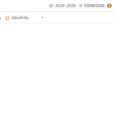
2019–2026
03/08/2026
ด
นหมายถึง ปลายปี พ.ศ. ๒๕๖๒ จะมีฟอนต์
ด้บ้าง ไม่มากก็น้อย
แบบตัวเขียนพู่กัน
แบบฟอนต์ซิ่ง
แบบตัวเนื้อความ
แบบลายมือผู้ใหญ่
S
T
U
V
W
Y
Z
แบบตัวเหลี่ยม
แบบลายมือวัยรุ่น
ย
แบบปลายมน
ร
ฤ
ล
ว
ศ
แบบลายมือเด็ก
ส
ห
อ
ฮ
แบบปลายแหลม
แบบอาลักษณ์
แบบปากกาหัวตัด
ษรไทย
์.คอม