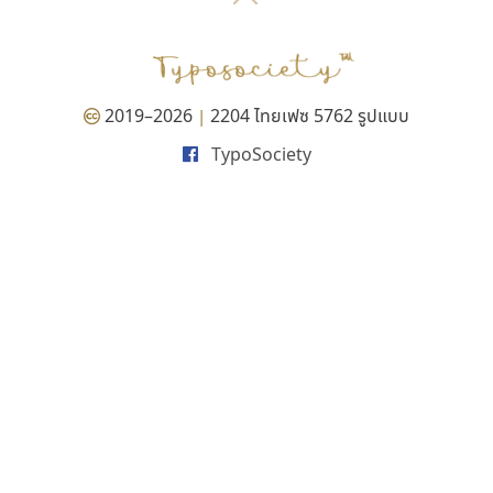
P
TS
PANI
Type Buthon
ฐ
PK
Typomancer
ฑ
PS
U
Q
UID
ด
2019–2026
2204 ไทยเฟซ 5762 รูปแบบ
|
R
UNK
ต
TypoSociety
S
UPC
ถ
Sarun’s
V
ท
SD
W
ธ
SOV
X
น
SP
Y
บ
Superstore
Z
ป
Surafont
zooddooz
ผ
T
ก
ฝ
TA
ข
TCHA
ค
TEPC
ง
ภ
TF
จ
ม