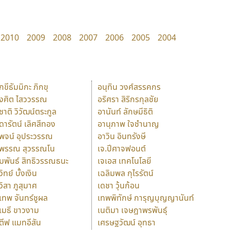
2010
2009
2008
2007
2006
2005
2004
ักขีธัมมิกะ ภิกขุ
อนุทิน วงศ์สรรคกร
ังศิต ไสววรรณ
อริศรา สิริกรกุลชัย
ุชาติ วิวัฒน์ตระกูล
อานันท์ ลักษมีธิติ
ุดารัตน์ เลิศสีทอง
อานุภาพ ใจชำนาญ
ุพจน์ อุประวรรณ
อาวิน อินทรังษี
ุพรรณ สุวรรณโน
เจ.ปีศาจฟอนต์
ัมพันธ์ สิทธิวรรณธนะ
เจเอส เทคโนโลยี
วิทย์ บั้งเงิน
เฉลิมพล กุไรรัตน์
ุวิสา ภูสุมาศ
เดชา วุ้นก้อน
ุเทพ จันทร์ชูผล
เทพพิทักษ์ การุญบุญญานันท์
ุเมธี ขาวงาม
เนติมา เจษฎาพรพันธุ์
ตีฟ แมทอีสัน
เศรษฐวัฒน์ อุทธา