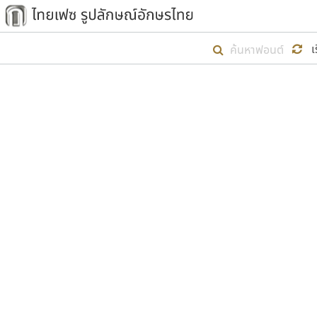
เริ่ม ไทยเฟซ นี้ขึ้นมา
เ
เป้าหมายที่ยังคงดำเนินไปอยู่ คือกา
ไม่ต่ำกว่า ๔๐๐ ฟอนต์ในระบบ หวังว่า 
ตัวอักษรมีหัวขมวด
แบบตัวการ์ตูน
ตัวอักษรไม่มีหัวขมวด
แบบตัวดิสเพลย์
9
A
B
C
D
E
F
ฟอนต์ยอดนิยม
แบบตัวประดิษฐ์
ฟอนต์ล้านดาวน์โหลด
ก
ข
ค
จ
ฉ
ช
แบบตัวพิกเซล
ซ
ฌ
ด
ต
ระบบปฏิบัติการ
แบบตัวพิมพ์ดีด
อัตลักษณ์องค์กร
แบบตัวมีเชิงฐาน
ผู้อ
คุณแ