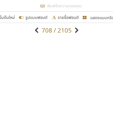
แสดงผลแบบลิสต์
ริ่มต้นใหม่
รูปแบบฟอนต์
รายชื่อฟอนต์
แสดงแบบกริ
รเพิ่มฟอนต์ไทยเข้าไปให้ได้อย่างน้อยเดือนละ ๓๐ ฟอนต์ นั่
708 / 2105
นอกจากจะเป็นประโยชน์ต่อตนเองแล้ว จะมีประโยชน์กับผู้อื่นไ
แบบตัวอักษรจีน
แบบตัวอักษรหัวบัว
แบบตัวอักษรซ้อนเงา
แบบตัวอักษรหัวบอด
G
H
I
J
K
L
M
N
O
P
Q
R
แบบตัวอักษรย้อนยุค
แบบตัวอักษรเกาหลี
ขอขอบคุณ
ถ
แบบตัวอักษรล้านนา
ท
ธ
น
บ
ป
แบบตัวอักษรเส้นขอบ
ผ
พ
ฟ
ภ
ม
แบบตัวอักษรลาว
แบบตัวอักษรแฟนซี
แบบตัวอักษรสคริปท์
แบบตัวอักษรโบราณ
อกแบบฟอนต์ไทยทุกท่านที่สร้างสรรค์ผลงานเพื่อสืบสานอัก
อน ปรัชญา สิงห์โต ที่อนุญาตให้เผยแพร่ข้อมูลจาก ฟอนต