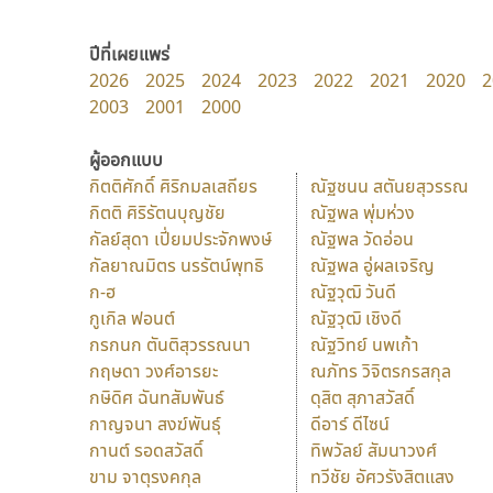
ปีที่เผยแพร่
2026
2025
2024
2023
2022
2021
2020
2
2003
2001
2000
ผู้ออกแบบ
กิตติศักดิ์ ศิริกมลเสถียร
ณัฐชนน สตันยสุวรรณ
กิตติ ศิริรัตนบุญชัย
ณัฐพล พุ่มห่วง
กัลย์สุดา เปี่ยมประจักพงษ์
ณัฐพล วัดอ่อน
กัลยาณมิตร นรรัตน์พุทธิ
ณัฐพล อู่ผลเจริญ
ก-ฮ
ณัฐวุฒิ วันดี
กูเกิล ฟอนต์
ณัฐวุฒิ เชิงดี
กรกนก ตันติสุวรรณนา
ณัฐวิทย์ นพเก้า
กฤษดา วงศ์อารยะ
ณภัทร วิจิตรกรสกุล
กษิดิศ ฉันทสัมพันธ์
ดุสิต สุภาสวัสดิ์
กาญจนา สงฆ์พันธุ์
ดีอาร์ ดีไซน์
กานต์ รอดสวัสดิ์
ทิพวัลย์ สัมนาวงศ์
ขาม จาตุรงคกุล
ทวีชัย อัศวรังสิตแสง