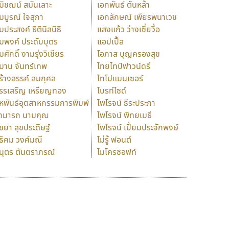
มิชฌน์ สมันเลาะ
เอกพันธ์ ตันหล้า
มบูรณ์ ใจสุภา
เอกลักษณ์ เพียรพนาเวช
มประสงค์ ธิตินิลนิธิ
แสงแก้ว ว่างเซี่ยวื่อ
มพงค์ ประดับบุตร
แอปเปิ้ล
มศักดิ์ งามรุ่งวิเชียร
โอภาส บุญครองสุข
มาน จันทร์เทพ
ไทยไทป์ฟาวน์ดรี
ร้างสรรค์ สมกุศล
ไทโปแมนเซอร์
รรเสริญ เหรียญทอง
ไบรท์ไซด์
หพันธ์อุตสาหกรรมการพิมพ์
ไพโรจน์ ธีระประภา
ามารถ นามคุณ
ไพโรจน์ พิทยเมธี
ิชยา สุขประดิษฐ์
ไพโรจน์ เปี่ยมประจักพงษ์
ธิคม วงศ์มณี
ไม่รู้ ฟอนต์
นุตร ตันตราภรณ์
ไมโครซอฟท์
ร
ฤ