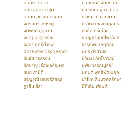
คัดสรร ดีมาก
ธัญชภัสส์ จันทรนิมิ
คนัช อุยยามาฐิติ
ธัญรมณ ผู้ภาวศุทธิ
คเณศ อธิรัตนกรัณฑ์
ธีร์ชญาน์ นามขาน
จักรินทร์ สิงห์หนู
ธีรวัฒน์ พจน์วิบูลศิริ
จุติพงศ์ ภูสุมาศ
ธงชัย ศรีเมือง
จิรายุ บัวสุวรรณ
ธนัญธร เลิศไพรวัลย์
จิลดา ฤทธิ์คำรพ
ธารทิพย์ เกตุย้อย
ฉัตรณรงค์ จริงศุภธาดา
นิกร ศิริสวัสดิ์
ชัชชัย วรธรรม
นิวัฒน์ ภัทโรวาสน์
ชัยชาญ เรืองเจริญผล
นพิน วรรณบูรณ์
ชนก สามิติ
นภนต์ พุทธิพัฒนกุล
ชาญวุฒิ เจนจรัสสกุล
นำโชค สินมงคลรักษา
ฎายิน ลีลา
บีทีเอ็น ฟอนต์
9 Fonts
F
A
Fontcraft