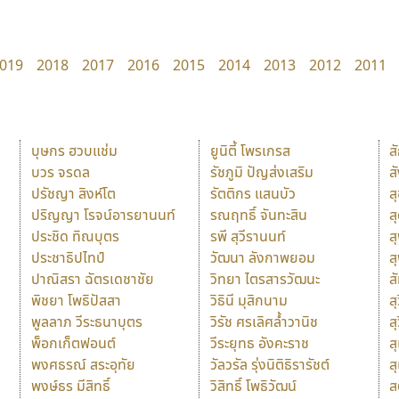
019
2018
2017
2016
2015
2014
2013
2012
2011
บุษกร ฮวบแช่ม
ยูนิตี้ โพรเกรส
ส
บวร จรดล
รัชภูมิ ปัญส่งเสริม
ส
ปรัชญา สิงห์โต
รัตติกร แสนบัว
ส
ปริญญา โรจน์อารยานนท์
รณฤทธิ์ จันทะสิน
ส
ประชิด ทิณบุตร
รพี สุวีรานนท์
ส
ประชาธิปไทป์
วัฒนา ลังกาพยอม
ส
ปาณิสรา ฉัตรเดชาชัย
วิทยา ไตรสารวัฒนะ
ส
พิชยา โพธิปัสสา
วิธินี มุสิกนาม
สุ
พูลลาภ วีระธนาบุตร
วิรัช ศรเลิศล้ำวานิช
ส
พ็อกเก็ตฟอนต์
วีระยุทธ อังคะราช
ส
พงศธรณ์ สระอุทัย
วัลวรัล รุ่งนิติธิรารัชต์
ส
พงษ์ธร มีสิทธิ์
วิสิทธิ์ โพธิวัฒน์
ส