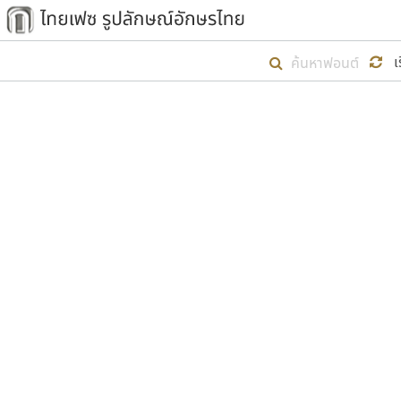
เริ่ม ไทยเฟซ นี้ขึ้นมา
เ
เป้าหมายที่ยังคงดำเนินไปอยู่ คือกา
ไม่ต่ำกว่า ๔๐๐ ฟอนต์ในระบบ หวังว่า 
ตัวอักษรมีหัวขมวด
แบบตัวการ์ตูน
ตัวอักษรไม่มีหัวขมวด
แบบตัวดิสเพลย์
9
A
B
C
D
E
F
ฟอนต์ยอดนิยม
แบบตัวประดิษฐ์
ฟอนต์ล้านดาวน์โหลด
ก
ข
ค
จ
ฉ
ช
แบบตัวพิกเซล
ซ
ฌ
ด
ต
ระบบปฏิบัติการ
แบบตัวพิมพ์ดีด
อัตลักษณ์องค์กร
แบบตัวมีเชิงฐาน
ผู้อ
คุณแ