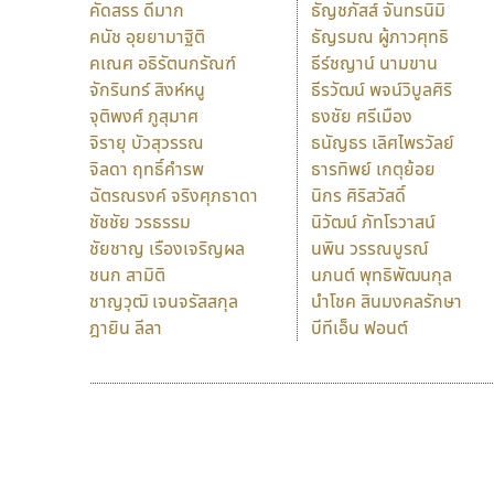
คัดสรร ดีมาก
ธัญชภัสส์ จันทรนิมิ
คนัช อุยยามาฐิติ
ธัญรมณ ผู้ภาวศุทธิ
คเณศ อธิรัตนกรัณฑ์
ธีร์ชญาน์ นามขาน
จักรินทร์ สิงห์หนู
ธีรวัฒน์ พจน์วิบูลศิริ
จุติพงศ์ ภูสุมาศ
ธงชัย ศรีเมือง
จิรายุ บัวสุวรรณ
ธนัญธร เลิศไพรวัลย์
จิลดา ฤทธิ์คำรพ
ธารทิพย์ เกตุย้อย
ฉัตรณรงค์ จริงศุภธาดา
นิกร ศิริสวัสดิ์
ชัชชัย วรธรรม
นิวัฒน์ ภัทโรวาสน์
ชัยชาญ เรืองเจริญผล
นพิน วรรณบูรณ์
ชนก สามิติ
นภนต์ พุทธิพัฒนกุล
ชาญวุฒิ เจนจรัสสกุล
นำโชค สินมงคลรักษา
ฎายิน ลีลา
บีทีเอ็น ฟอนต์
9 Fonts
F
A
Fontcraft