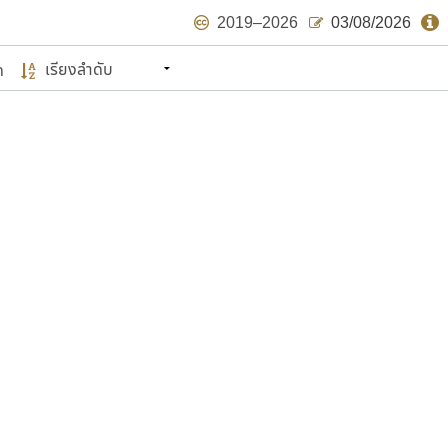
2019–2026
03/08/2026
ด
นหมายถึง ปลายปี พ.ศ. ๒๕๖๒ จะมีฟอนต์
ด้บ้าง ไม่มากก็น้อย
แบบตัวเขียนพู่กัน
แบบฟอนต์ซิ่ง
แบบตัวเนื้อความ
แบบลายมือผู้ใหญ่
S
T
U
V
W
Y
Z
แบบตัวเหลี่ยม
แบบลายมือวัยรุ่น
ย
แบบปลายมน
ร
ฤ
ล
ว
ศ
แบบลายมือเด็ก
ส
ห
อ
ฮ
แบบปลายแหลม
แบบอาลักษณ์
แบบปากกาหัวตัด
ษรไทย
์.คอม