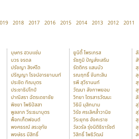
019
2018
2017
2016
2015
2014
2013
2012
2011
บุษกร ฮวบแช่ม
ยูนิตี้ โพรเกรส
ส
บวร จรดล
รัชภูมิ ปัญส่งเสริม
ส
ปรัชญา สิงห์โต
รัตติกร แสนบัว
ส
ปริญญา โรจน์อารยานนท์
รณฤทธิ์ จันทะสิน
ส
ประชิด ทิณบุตร
รพี สุวีรานนท์
ส
ประชาธิปไทป์
วัฒนา ลังกาพยอม
ส
ปาณิสรา ฉัตรเดชาชัย
วิทยา ไตรสารวัฒนะ
ส
พิชยา โพธิปัสสา
วิธินี มุสิกนาม
สุ
พูลลาภ วีระธนาบุตร
วิรัช ศรเลิศล้ำวานิช
ส
พ็อกเก็ตฟอนต์
วีระยุทธ อังคะราช
ส
พงศธรณ์ สระอุทัย
วัลวรัล รุ่งนิติธิรารัชต์
ส
พงษ์ธร มีสิทธิ์
วิสิทธิ์ โพธิวัฒน์
ส