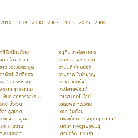
2010
2009
2008
2007
2006
2005
2004
ักขีธัมมิกะ ภิกขุ
อนุทิน วงศ์สรรคกร
ังศิต ไสววรรณ
อริศรา สิริกรกุลชัย
ุชาติ วิวัฒน์ตระกูล
อานันท์ ลักษมีธิติ
ุดารัตน์ เลิศสีทอง
อานุภาพ ใจชำนาญ
ุพจน์ อุประวรรณ
อาวิน อินทรังษี
ุพรรณ สุวรรณโน
เจ.ปีศาจฟอนต์
ัมพันธ์ สิทธิวรรณธนะ
เจเอส เทคโนโลยี
วิทย์ บั้งเงิน
เฉลิมพล กุไรรัตน์
ุวิสา ภูสุมาศ
เดชา วุ้นก้อน
ุเทพ จันทร์ชูผล
เทพพิทักษ์ การุญบุญญานันท์
ุเมธี ขาวงาม
เนติมา เจษฎาพรพันธุ์
ตีฟ แมทอีสัน
เศรษฐวัฒน์ อุทธา