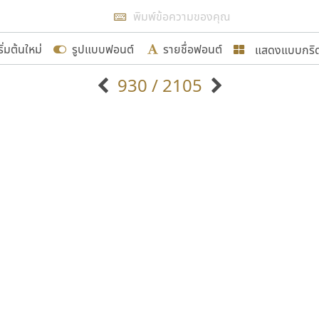
แสดงผลแบบลิสต์
ริ่มต้นใหม่
รูปแบบฟอนต์
รายชื่อฟอนต์
แสดงแบบกริ
รเพิ่มฟอนต์ไทยเข้าไปให้ได้อย่างน้อยเดือนละ ๓๐ ฟอนต์ นั่
930 / 2105
นอกจากจะเป็นประโยชน์ต่อตนเองแล้ว จะมีประโยชน์กับผู้อื่นไ
แบบตัวอักษรจีน
แบบตัวอักษรหัวบัว
แบบตัวอักษรซ้อนเงา
แบบตัวอักษรหัวบอด
G
H
I
J
K
L
M
N
O
P
Q
R
แบบตัวอักษรย้อนยุค
แบบตัวอักษรเกาหลี
ขอขอบคุณ
ถ
แบบตัวอักษรล้านนา
ท
ธ
น
บ
ป
แบบตัวอักษรเส้นขอบ
ผ
พ
ฟ
ภ
ม
แบบตัวอักษรลาว
แบบตัวอักษรแฟนซี
แบบตัวอักษรสคริปท์
แบบตัวอักษรโบราณ
อกแบบฟอนต์ไทยทุกท่านที่สร้างสรรค์ผลงานเพื่อสืบสานอัก
อน ปรัชญา สิงห์โต ที่อนุญาตให้เผยแพร่ข้อมูลจาก ฟอนต