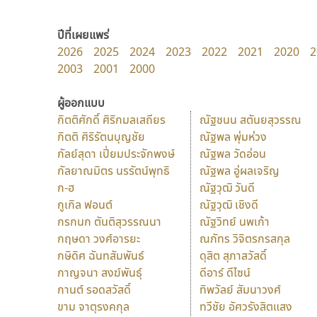
ปีที่เผยแพร่
2026
2025
2024
2023
2022
2021
2020
2
2003
2001
2000
ผู้ออกแบบ
กิตติศักดิ์ ศิริกมลเสถียร
ณัฐชนน สตันยสุวรรณ
กิตติ ศิริรัตนบุญชัย
ณัฐพล พุ่มห่วง
กัลย์สุดา เปี่ยมประจักพงษ์
ณัฐพล วัดอ่อน
กัลยาณมิตร นรรัตน์พุทธิ
ณัฐพล อู่ผลเจริญ
ก-ฮ
ณัฐวุฒิ วันดี
กูเกิล ฟอนต์
ณัฐวุฒิ เชิงดี
กรกนก ตันติสุวรรณนา
ณัฐวิทย์ นพเก้า
กฤษดา วงศ์อารยะ
ณภัทร วิจิตรกรสกุล
กษิดิศ ฉันทสัมพันธ์
ดุสิต สุภาสวัสดิ์
กาญจนา สงฆ์พันธุ์
ดีอาร์ ดีไซน์
กานต์ รอดสวัสดิ์
ทิพวัลย์ สัมนาวงศ์
ขาม จาตุรงคกุล
ทวีชัย อัศวรังสิตแสง