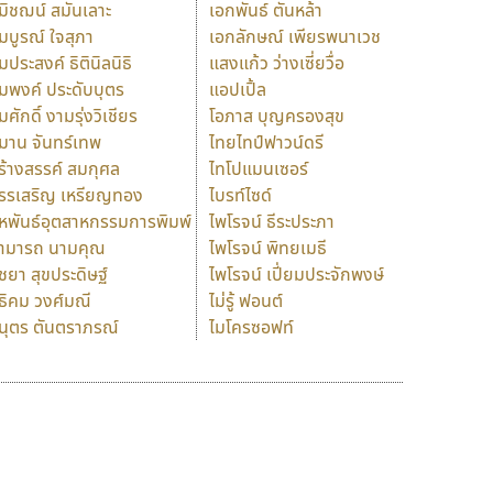
มิชฌน์ สมันเลาะ
เอกพันธ์ ตันหล้า
มบูรณ์ ใจสุภา
เอกลักษณ์ เพียรพนาเวช
มประสงค์ ธิตินิลนิธิ
แสงแก้ว ว่างเซี่ยวื่อ
มพงค์ ประดับบุตร
แอปเปิ้ล
มศักดิ์ งามรุ่งวิเชียร
โอภาส บุญครองสุข
มาน จันทร์เทพ
ไทยไทป์ฟาวน์ดรี
ร้างสรรค์ สมกุศล
ไทโปแมนเซอร์
รรเสริญ เหรียญทอง
ไบรท์ไซด์
หพันธ์อุตสาหกรรมการพิมพ์
ไพโรจน์ ธีระประภา
ามารถ นามคุณ
ไพโรจน์ พิทยเมธี
ิชยา สุขประดิษฐ์
ไพโรจน์ เปี่ยมประจักพงษ์
ธิคม วงศ์มณี
ไม่รู้ ฟอนต์
นุตร ตันตราภรณ์
ไมโครซอฟท์
ร
ฤ