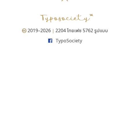
P
TS
PANI
Type Buthon
ฐ
PK
Typomancer
ฑ
PS
U
Q
UID
ด
2019–2026
2204 ไทยเฟซ 5762 รูปแบบ
|
R
UNK
ต
TypoSociety
S
UPC
ถ
Sarun’s
V
ท
SD
W
ธ
SOV
X
น
SP
Y
บ
Superstore
Z
ป
Surafont
zooddooz
ผ
T
ก
ฝ
TA
ข
TCHA
ค
TEPC
ง
ภ
TF
จ
ม