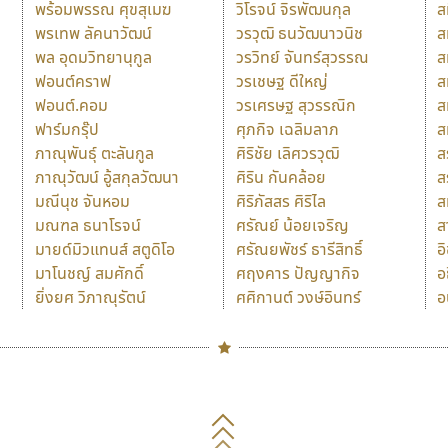
พร้อมพรรณ ศุขสุเมฆ
วิโรจน์ จิรพัฒนกุล
ส
พรเทพ ลัคนาวัฒน์
วรวุฒิ ธนวัฒนาวนิช
ส
พล อุดมวิทยานุกูล
วรวิทย์ จันทร์สุวรรณ
ส
ฟอนต์คราฟ
วรเชษฐ ดีใหญ่
ส
ฟอนต์.คอม
วรเศรษฐ สุวรรณิก
ส
ฟาร์มกรุ๊ป
ศุภกิจ เฉลิมลาภ
ส
ภาณุพันธุ์ ตะลันกูล
ศิริชัย เลิศวรวุฒิ
ส
ภาณุวัฒน์ อู้สกุลวัฒนา
ศิริน กันคล้อย
ส
มณีนุช จันหอม
ศิริภัสสร ศิริไล
ส
มณฑล ธนาโรจน์
ศรัณย์ น้อยเจริญ
ส
มายด์มิวแทนส์ สตูดิโอ
ศรัณยพัชร์ ธารีสิทธิ์
อ
มาโนชญ์ สมศักดิ์
ศฤงคาร ปัญญากิจ
อ
ยิ่งยศ วิภาณุรัตน์
ศศิกานต์ วงษ์อินทร์
อ
Naipol
TLWG
ช
O
Torsilp
ซ