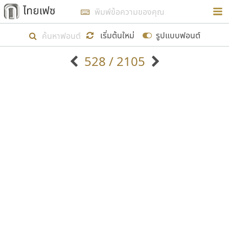
การในรูปแบบใหม่เพื่อใช้เป็นแนวทางในการศึกษารูป
ร่างหน้าตาของฟอนต์ไทยสำหรับการเรียนรู้เพื่อเริ่ม
เริ่มต้นใหม่
รูปแบบฟอนต์
สร้างฟอนต์ของตัวเอง ในเดือนมีนาคม พ.ศ. ๒๕๖๒ จึง
528 / 2105
ได้เริ่ม ไทยเฟซ นี้ขึ้นมา
ตัวอักษรมีหัวขมวด
แบบตัวอักษรหัวบัว
แสดงผลแบบลิสต์
ตัวอักษรไม่มีหัวขมวด
แบบตัวอักษรหัวบอด
9
A
B
C
D
E
F
G
H
I
J
ฟอนต์ยอดนิยม
แบบตัวอักษรเกาหลี
เป้าหมายที่ยังคงดำเนินไปอยู่ คือการเพิ่มฟอนต์ไทย
K
L
M
N
O
P
Q
R
S
T
U
ฟอนต์ล้านดาวน์โหลด
แบบตัวอักษรเส้นขอบ
เข้าไปให้ได้อย่างน้อยเดือนละ ๓๐ ฟอนต์ นั่นหมายถึง
ระบบปฏิบัติการ
แบบตัวอักษรแฟนซี
V
W
Y
Z
อัตลักษณ์องค์กร
แบบตัวอักษรโบราณ
ปลายปี พ.ศ. ๒๕๖๒ จะมีฟอนต์ไม่ต่ำกว่า ๔๐๐ ฟอนต์ใน
แบบตัวการ์ตูน
แบบตัวเขียนพู่กัน
ก
ข
ค
จ
ฉ
ช
ซ
ฌ
ด
ต
ถ
ระบบ หวังว่า นอกจากจะเป็นประโยชน์ต่อตนเองแล้ว
แบบตัวดิสเพลย์
แบบตัวเนื้อความ
จะมีประโยชน์กับผู้อื่นได้บ้าง ไม่มากก็น้อย
แบบตัวประดิษฐ์
แบบตัวเหลี่ยม
ท
ธ
น
บ
ป
ผ
พ
ฟ
ภ
ม
ย
แบบตัวพิกเซล
แบบปลายมน
ร
ฤ
ล
ว
ศ
ส
ห
อ
ฮ
แบบตัวพิมพ์ดีด
แบบปลายแหลม
ขอขอบคุณ
แบบตัวมีเชิงฐาน
แบบปากกาหัวตัด
แบบตัวอักษรจีน
แบบฟอนต์ซิ่ง
แบบตัวอักษรซ้อนเงา
แบบลายมือผู้ใหญ่