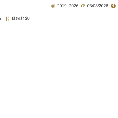
2019–2026
03/08/2026
ด
นหมายถึง ปลายปี พ.ศ. ๒๕๖๒ จะมีฟอนต์
ด้บ้าง ไม่มากก็น้อย
แบบตัวเขียนพู่กัน
แบบฟอนต์ซิ่ง
แบบตัวเนื้อความ
แบบลายมือผู้ใหญ่
S
T
U
V
W
Y
Z
แบบตัวเหลี่ยม
แบบลายมือวัยรุ่น
ย
แบบปลายมน
ร
ฤ
ล
ว
ศ
แบบลายมือเด็ก
ส
ห
อ
ฮ
แบบปลายแหลม
แบบอาลักษณ์
แบบปากกาหัวตัด
ษรไทย
์.คอม