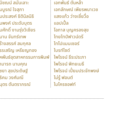
มิชฌน์ สมันเลาะ
เอกพันธ์ ตันหล้า
มบูรณ์ ใจสุภา
เอกลักษณ์ เพียรพนาเวช
มประสงค์ ธิตินิลนิธิ
แสงแก้ว ว่างเซี่ยวื่อ
มพงค์ ประดับบุตร
แอปเปิ้ล
มศักดิ์ งามรุ่งวิเชียร
โอภาส บุญครองสุข
มาน จันทร์เทพ
ไทยไทป์ฟาวน์ดรี
ร้างสรรค์ สมกุศล
ไทโปแมนเซอร์
รรเสริญ เหรียญทอง
ไบรท์ไซด์
หพันธ์อุตสาหกรรมการพิมพ์
ไพโรจน์ ธีระประภา
ามารถ นามคุณ
ไพโรจน์ พิทยเมธี
ิชยา สุขประดิษฐ์
ไพโรจน์ เปี่ยมประจักพงษ์
ธิคม วงศ์มณี
ไม่รู้ ฟอนต์
นุตร ตันตราภรณ์
ไมโครซอฟท์
ร
ฤ