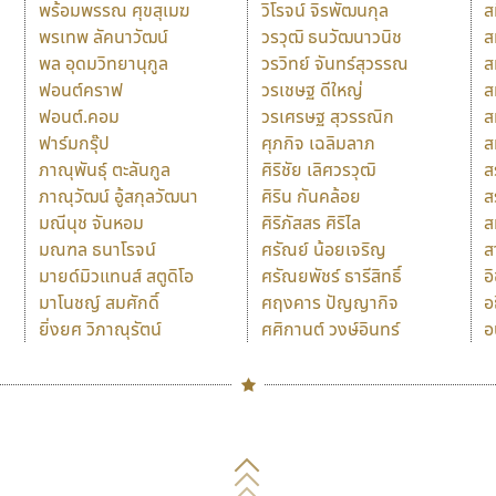
พร้อมพรรณ ศุขสุเมฆ
วิโรจน์ จิรพัฒนกุล
ส
พรเทพ ลัคนาวัฒน์
วรวุฒิ ธนวัฒนาวนิช
ส
พล อุดมวิทยานุกูล
วรวิทย์ จันทร์สุวรรณ
ส
ฟอนต์คราฟ
วรเชษฐ ดีใหญ่
ส
ฟอนต์.คอม
วรเศรษฐ สุวรรณิก
ส
ฟาร์มกรุ๊ป
ศุภกิจ เฉลิมลาภ
ส
ภาณุพันธุ์ ตะลันกูล
ศิริชัย เลิศวรวุฒิ
ส
ภาณุวัฒน์ อู้สกุลวัฒนา
ศิริน กันคล้อย
ส
มณีนุช จันหอม
ศิริภัสสร ศิริไล
ส
มณฑล ธนาโรจน์
ศรัณย์ น้อยเจริญ
ส
มายด์มิวแทนส์ สตูดิโอ
ศรัณยพัชร์ ธารีสิทธิ์
อ
มาโนชญ์ สมศักดิ์
ศฤงคาร ปัญญากิจ
อ
ยิ่งยศ วิภาณุรัตน์
ศศิกานต์ วงษ์อินทร์
อ
Naipol
TLWG
ช
O
Torsilp
ซ