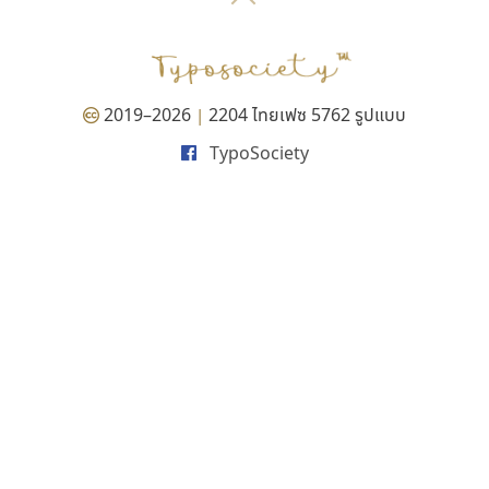
P
TS
PANI
Type Buthon
ฐ
PK
Typomancer
ฑ
PS
U
Q
UID
ด
2019–2026
2204 ไทยเฟซ 5762 รูปแบบ
|
R
UNK
ต
TypoSociety
S
UPC
ถ
Sarun’s
V
ท
SD
W
ธ
SOV
X
น
SP
Y
บ
Superstore
Z
ป
Surafont
zooddooz
ผ
T
ก
ฝ
TA
ข
TCHA
ค
TEPC
ง
ภ
TF
จ
ม