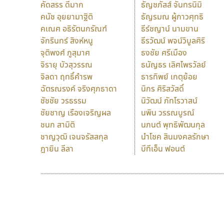
คัดสรร ดีมาก
ธัญชภัสส์ จันทรนิมิ
คนัช อุยยามาฐิติ
ธัญรมณ ผู้ภาวศุทธิ
คเณศ อธิรัตนกรัณฑ์
ธีร์ชญาน์ นามขาน
จักรินทร์ สิงห์หนู
ธีรวัฒน์ พจน์วิบูลศิริ
จุติพงศ์ ภูสุมาศ
ธงชัย ศรีเมือง
จิรายุ บัวสุวรรณ
ธนัญธร เลิศไพรวัลย์
จิลดา ฤทธิ์คำรพ
ธารทิพย์ เกตุย้อย
ฉัตรณรงค์ จริงศุภธาดา
นิกร ศิริสวัสดิ์
ชัชชัย วรธรรม
นิวัฒน์ ภัทโรวาสน์
ชัยชาญ เรืองเจริญผล
นพิน วรรณบูรณ์
ชนก สามิติ
นภนต์ พุทธิพัฒนกุล
ชาญวุฒิ เจนจรัสสกุล
นำโชค สินมงคลรักษา
ฎายิน ลีลา
บีทีเอ็น ฟอนต์
9 Fonts
F
A
Fontcraft