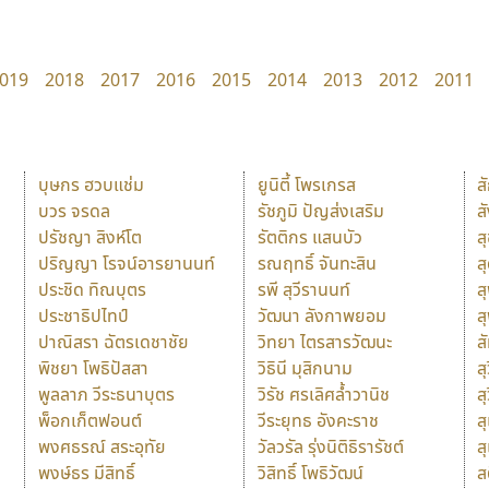
019
2018
2017
2016
2015
2014
2013
2012
2011
บุษกร ฮวบแช่ม
ยูนิตี้ โพรเกรส
ส
บวร จรดล
รัชภูมิ ปัญส่งเสริม
ส
ปรัชญา สิงห์โต
รัตติกร แสนบัว
ส
ปริญญา โรจน์อารยานนท์
รณฤทธิ์ จันทะสิน
ส
ประชิด ทิณบุตร
รพี สุวีรานนท์
ส
ประชาธิปไทป์
วัฒนา ลังกาพยอม
ส
ปาณิสรา ฉัตรเดชาชัย
วิทยา ไตรสารวัฒนะ
ส
พิชยา โพธิปัสสา
วิธินี มุสิกนาม
สุ
พูลลาภ วีระธนาบุตร
วิรัช ศรเลิศล้ำวานิช
ส
พ็อกเก็ตฟอนต์
วีระยุทธ อังคะราช
ส
พงศธรณ์ สระอุทัย
วัลวรัล รุ่งนิติธิรารัชต์
ส
พงษ์ธร มีสิทธิ์
วิสิทธิ์ โพธิวัฒน์
ส