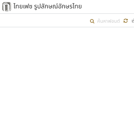
เริ่ม ไทยเฟซ นี้ขึ้นมา
เ
เป้าหมายที่ยังคงดำเนินไปอยู่ คือกา
ไม่ต่ำกว่า ๔๐๐ ฟอนต์ในระบบ หวังว่า 
ตัวอักษรมีหัวขมวด
แบบตัวการ์ตูน
ตัวอักษรไม่มีหัวขมวด
แบบตัวดิสเพลย์
9
A
B
C
D
E
F
ฟอนต์ยอดนิยม
แบบตัวประดิษฐ์
ฟอนต์ล้านดาวน์โหลด
ก
ข
ค
จ
ฉ
ช
แบบตัวพิกเซล
ซ
ฌ
ด
ต
ระบบปฏิบัติการ
แบบตัวพิมพ์ดีด
อัตลักษณ์องค์กร
แบบตัวมีเชิงฐาน
ผู้อ
คุณแ