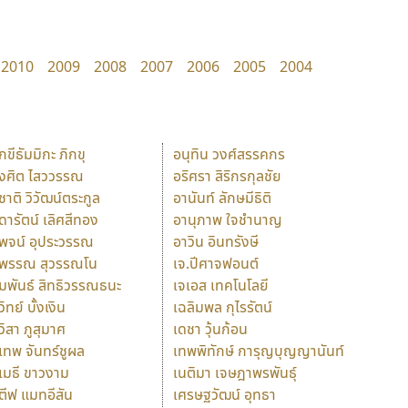
2010
2009
2008
2007
2006
2005
2004
ักขีธัมมิกะ ภิกขุ
อนุทิน วงศ์สรรคกร
ังศิต ไสววรรณ
อริศรา สิริกรกุลชัย
ุชาติ วิวัฒน์ตระกูล
อานันท์ ลักษมีธิติ
ุดารัตน์ เลิศสีทอง
อานุภาพ ใจชำนาญ
ุพจน์ อุประวรรณ
อาวิน อินทรังษี
ุพรรณ สุวรรณโน
เจ.ปีศาจฟอนต์
ัมพันธ์ สิทธิวรรณธนะ
เจเอส เทคโนโลยี
วิทย์ บั้งเงิน
เฉลิมพล กุไรรัตน์
ุวิสา ภูสุมาศ
เดชา วุ้นก้อน
ุเทพ จันทร์ชูผล
เทพพิทักษ์ การุญบุญญานันท์
ุเมธี ขาวงาม
เนติมา เจษฎาพรพันธุ์
ตีฟ แมทอีสัน
เศรษฐวัฒน์ อุทธา