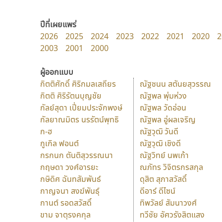
ปีที่เผยแพร่
2026
2025
2024
2023
2022
2021
2020
2
2003
2001
2000
ผู้ออกแบบ
กิตติศักดิ์ ศิริกมลเสถียร
ณัฐชนน สตันยสุวรรณ
กิตติ ศิริรัตนบุญชัย
ณัฐพล พุ่มห่วง
กัลย์สุดา เปี่ยมประจักพงษ์
ณัฐพล วัดอ่อน
กัลยาณมิตร นรรัตน์พุทธิ
ณัฐพล อู่ผลเจริญ
ก-ฮ
ณัฐวุฒิ วันดี
กูเกิล ฟอนต์
ณัฐวุฒิ เชิงดี
กรกนก ตันติสุวรรณนา
ณัฐวิทย์ นพเก้า
กฤษดา วงศ์อารยะ
ณภัทร วิจิตรกรสกุล
กษิดิศ ฉันทสัมพันธ์
ดุสิต สุภาสวัสดิ์
กาญจนา สงฆ์พันธุ์
ดีอาร์ ดีไซน์
กานต์ รอดสวัสดิ์
ทิพวัลย์ สัมนาวงศ์
ขาม จาตุรงคกุล
ทวีชัย อัศวรังสิตแสง