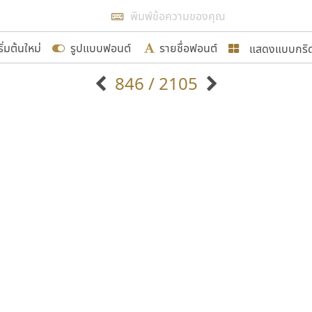
แสดงผลแบบลิสต์
ริ่มต้นใหม่
รูปแบบฟอนต์
รายชื่อฟอนต์
แสดงแบบกริ
รเพิ่มฟอนต์ไทยเข้าไปให้ได้อย่างน้อยเดือนละ ๓๐ ฟอนต์ นั่
846 / 2105
นอกจากจะเป็นประโยชน์ต่อตนเองแล้ว จะมีประโยชน์กับผู้อื่นไ
แบบตัวอักษรจีน
แบบตัวอักษรหัวบัว
แบบตัวอักษรซ้อนเงา
แบบตัวอักษรหัวบอด
G
H
I
J
K
L
M
N
O
P
Q
R
แบบตัวอักษรย้อนยุค
แบบตัวอักษรเกาหลี
ขอขอบคุณ
ถ
แบบตัวอักษรล้านนา
ท
ธ
น
บ
ป
แบบตัวอักษรเส้นขอบ
ผ
พ
ฟ
ภ
ม
แบบตัวอักษรลาว
แบบตัวอักษรแฟนซี
แบบตัวอักษรสคริปท์
แบบตัวอักษรโบราณ
อกแบบฟอนต์ไทยทุกท่านที่สร้างสรรค์ผลงานเพื่อสืบสานอัก
อน ปรัชญา สิงห์โต ที่อนุญาตให้เผยแพร่ข้อมูลจาก ฟอนต