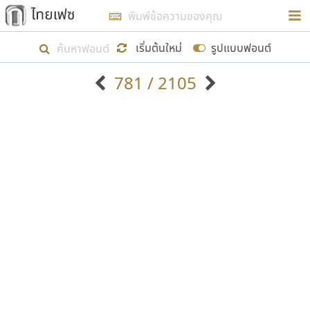
การในรูปแบบใหม่เพื่อใช้เป็นแนวทางในการศึกษารูป
ร่างหน้าตาของฟอนต์ไทยสำหรับการเรียนรู้เพื่อเริ่ม
เริ่มต้นใหม่
รูปแบบฟอนต์
สร้างฟอนต์ของตัวเอง ในเดือนมีนาคม พ.ศ. ๒๕๖๒ จึง
781 / 2105
ได้เริ่ม ไทยเฟซ นี้ขึ้นมา
ตัวอักษรมีหัวขมวด
แบบตัวอักษรหัวบัว
แสดงผลแบบลิสต์
ตัวอักษรไม่มีหัวขมวด
แบบตัวอักษรหัวบอด
9
A
B
C
D
E
F
G
H
I
J
ฟอนต์ยอดนิยม
แบบตัวอักษรเกาหลี
เป้าหมายที่ยังคงดำเนินไปอยู่ คือการเพิ่มฟอนต์ไทย
K
L
M
N
O
P
Q
R
S
T
U
ฟอนต์ล้านดาวน์โหลด
แบบตัวอักษรเส้นขอบ
เข้าไปให้ได้อย่างน้อยเดือนละ ๓๐ ฟอนต์ นั่นหมายถึง
ระบบปฏิบัติการ
แบบตัวอักษรแฟนซี
V
W
Y
Z
อัตลักษณ์องค์กร
แบบตัวอักษรโบราณ
ปลายปี พ.ศ. ๒๕๖๒ จะมีฟอนต์ไม่ต่ำกว่า ๔๐๐ ฟอนต์ใน
แบบตัวการ์ตูน
แบบตัวเขียนพู่กัน
ก
ข
ค
จ
ฉ
ช
ซ
ฌ
ด
ต
ถ
ระบบ หวังว่า นอกจากจะเป็นประโยชน์ต่อตนเองแล้ว
แบบตัวดิสเพลย์
แบบตัวเนื้อความ
จะมีประโยชน์กับผู้อื่นได้บ้าง ไม่มากก็น้อย
แบบตัวประดิษฐ์
แบบตัวเหลี่ยม
ท
ธ
น
บ
ป
ผ
พ
ฟ
ภ
ม
ย
แบบตัวพิกเซล
แบบปลายมน
ร
ฤ
ล
ว
ศ
ส
ห
อ
ฮ
แบบตัวพิมพ์ดีด
แบบปลายแหลม
ขอขอบคุณ
แบบตัวมีเชิงฐาน
แบบปากกาหัวตัด
แบบตัวอักษรจีน
แบบฟอนต์ซิ่ง
แบบตัวอักษรซ้อนเงา
แบบลายมือผู้ใหญ่