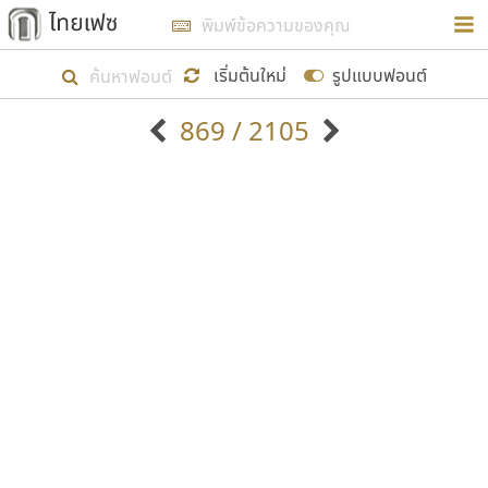
การในรูปแบบใหม่เพื่อใช้เป็นแนวทางในการศึกษารูป
ร่างหน้าตาของฟอนต์ไทยสำหรับการเรียนรู้เพื่อเริ่ม
เริ่มต้นใหม่
รูปแบบฟอนต์
สร้างฟอนต์ของตัวเอง ในเดือนมีนาคม พ.ศ. ๒๕๖๒ จึง
869 / 2105
ได้เริ่ม ไทยเฟซ นี้ขึ้นมา
ตัวอักษรมีหัวขมวด
แบบตัวอักษรหัวบัว
แสดงผลแบบลิสต์
ตัวอักษรไม่มีหัวขมวด
แบบตัวอักษรหัวบอด
9
A
B
C
D
E
F
G
H
I
J
ฟอนต์ยอดนิยม
แบบตัวอักษรเกาหลี
เป้าหมายที่ยังคงดำเนินไปอยู่ คือการเพิ่มฟอนต์ไทย
K
L
M
N
O
P
Q
R
S
T
U
ฟอนต์ล้านดาวน์โหลด
แบบตัวอักษรเส้นขอบ
เข้าไปให้ได้อย่างน้อยเดือนละ ๓๐ ฟอนต์ นั่นหมายถึง
ระบบปฏิบัติการ
แบบตัวอักษรแฟนซี
V
W
Y
Z
อัตลักษณ์องค์กร
แบบตัวอักษรโบราณ
ปลายปี พ.ศ. ๒๕๖๒ จะมีฟอนต์ไม่ต่ำกว่า ๔๐๐ ฟอนต์ใน
แบบตัวการ์ตูน
แบบตัวเขียนพู่กัน
ก
ข
ค
จ
ฉ
ช
ซ
ฌ
ด
ต
ถ
ระบบ หวังว่า นอกจากจะเป็นประโยชน์ต่อตนเองแล้ว
แบบตัวดิสเพลย์
แบบตัวเนื้อความ
จะมีประโยชน์กับผู้อื่นได้บ้าง ไม่มากก็น้อย
แบบตัวประดิษฐ์
แบบตัวเหลี่ยม
ท
ธ
น
บ
ป
ผ
พ
ฟ
ภ
ม
ย
แบบตัวพิกเซล
แบบปลายมน
ร
ฤ
ล
ว
ศ
ส
ห
อ
ฮ
แบบตัวพิมพ์ดีด
แบบปลายแหลม
ขอขอบคุณ
แบบตัวมีเชิงฐาน
แบบปากกาหัวตัด
แบบตัวอักษรจีน
แบบฟอนต์ซิ่ง
แบบตัวอักษรซ้อนเงา
แบบลายมือผู้ใหญ่