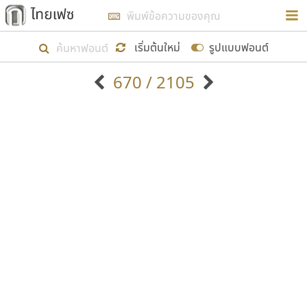
การในรูปแบบใหม่เพื่อใช้เป็นแนวทางในการศึกษารูป
ร่างหน้าตาของฟอนต์ไทยสำหรับการเรียนรู้เพื่อเริ่ม
เริ่มต้นใหม่
รูปแบบฟอนต์
สร้างฟอนต์ของตัวเอง ในเดือนมีนาคม พ.ศ. ๒๕๖๒ จึง
670 / 2105
ได้เริ่ม ไทยเฟซ นี้ขึ้นมา
ตัวอักษรมีหัวขมวด
แบบตัวอักษรหัวบัว
แสดงผลแบบลิสต์
ตัวอักษรไม่มีหัวขมวด
แบบตัวอักษรหัวบอด
9
A
B
C
D
E
F
G
H
I
J
ฟอนต์ยอดนิยม
แบบตัวอักษรเกาหลี
เป้าหมายที่ยังคงดำเนินไปอยู่ คือการเพิ่มฟอนต์ไทย
K
L
M
N
O
P
Q
R
S
T
U
ฟอนต์ล้านดาวน์โหลด
แบบตัวอักษรเส้นขอบ
เข้าไปให้ได้อย่างน้อยเดือนละ ๓๐ ฟอนต์ นั่นหมายถึง
ระบบปฏิบัติการ
แบบตัวอักษรแฟนซี
V
W
Y
Z
อัตลักษณ์องค์กร
แบบตัวอักษรโบราณ
ปลายปี พ.ศ. ๒๕๖๒ จะมีฟอนต์ไม่ต่ำกว่า ๔๐๐ ฟอนต์ใน
แบบตัวการ์ตูน
แบบตัวเขียนพู่กัน
ก
ข
ค
จ
ฉ
ช
ซ
ฌ
ด
ต
ถ
ระบบ หวังว่า นอกจากจะเป็นประโยชน์ต่อตนเองแล้ว
แบบตัวดิสเพลย์
แบบตัวเนื้อความ
จะมีประโยชน์กับผู้อื่นได้บ้าง ไม่มากก็น้อย
แบบตัวประดิษฐ์
แบบตัวเหลี่ยม
ท
ธ
น
บ
ป
ผ
พ
ฟ
ภ
ม
ย
แบบตัวพิกเซล
แบบปลายมน
ร
ฤ
ล
ว
ศ
ส
ห
อ
ฮ
แบบตัวพิมพ์ดีด
แบบปลายแหลม
ขอขอบคุณ
แบบตัวมีเชิงฐาน
แบบปากกาหัวตัด
แบบตัวอักษรจีน
แบบฟอนต์ซิ่ง
แบบตัวอักษรซ้อนเงา
แบบลายมือผู้ใหญ่