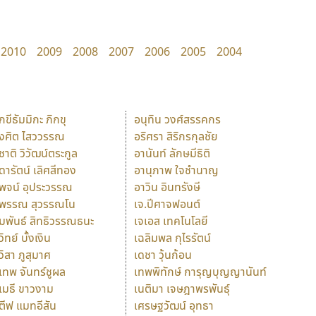
2010
2009
2008
2007
2006
2005
2004
ักขีธัมมิกะ ภิกขุ
อนุทิน วงศ์สรรคกร
ังศิต ไสววรรณ
อริศรา สิริกรกุลชัย
ุชาติ วิวัฒน์ตระกูล
อานันท์ ลักษมีธิติ
ุดารัตน์ เลิศสีทอง
อานุภาพ ใจชำนาญ
ุพจน์ อุประวรรณ
อาวิน อินทรังษี
ุพรรณ สุวรรณโน
เจ.ปีศาจฟอนต์
ัมพันธ์ สิทธิวรรณธนะ
เจเอส เทคโนโลยี
วิทย์ บั้งเงิน
เฉลิมพล กุไรรัตน์
ุวิสา ภูสุมาศ
เดชา วุ้นก้อน
ุเทพ จันทร์ชูผล
เทพพิทักษ์ การุญบุญญานันท์
ุเมธี ขาวงาม
เนติมา เจษฎาพรพันธุ์
ตีฟ แมทอีสัน
เศรษฐวัฒน์ อุทธา