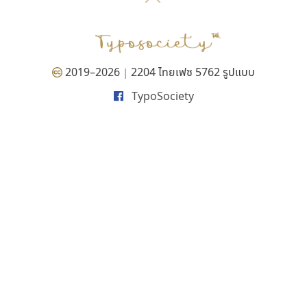
P
TS
PANI
Type Buthon
ฐ
PK
Typomancer
ฑ
PS
U
Q
UID
ด
2019–2026
2204 ไทยเฟซ 5762 รูปแบบ
|
R
UNK
ต
TypoSociety
S
UPC
ถ
Sarun’s
V
ท
SD
W
ธ
SOV
X
น
SP
Y
บ
Superstore
Z
ป
Surafont
zooddooz
ผ
T
ก
ฝ
TA
ข
TCHA
ค
TEPC
ง
ภ
TF
จ
ม