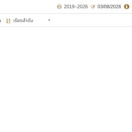
2019–2026
03/08/2026
ด
นหมายถึง ปลายปี พ.ศ. ๒๕๖๒ จะมีฟอนต์
ด้บ้าง ไม่มากก็น้อย
แบบตัวเขียนพู่กัน
แบบฟอนต์ซิ่ง
แบบตัวเนื้อความ
แบบลายมือผู้ใหญ่
S
T
U
V
W
Y
Z
แบบตัวเหลี่ยม
แบบลายมือวัยรุ่น
ย
แบบปลายมน
ร
ฤ
ล
ว
ศ
แบบลายมือเด็ก
ส
ห
อ
ฮ
แบบปลายแหลม
แบบอาลักษณ์
แบบปากกาหัวตัด
ษรไทย
์.คอม