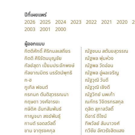
ปีที่เผยแพร่
2026
2025
2024
2023
2022
2021
2020
2
2003
2001
2000
ผู้ออกแบบ
กิตติศักดิ์ ศิริกมลเสถียร
ณัฐชนน สตันยสุวรรณ
กิตติ ศิริรัตนบุญชัย
ณัฐพล พุ่มห่วง
กัลย์สุดา เปี่ยมประจักพงษ์
ณัฐพล วัดอ่อน
กัลยาณมิตร นรรัตน์พุทธิ
ณัฐพล อู่ผลเจริญ
ก-ฮ
ณัฐวุฒิ วันดี
กูเกิล ฟอนต์
ณัฐวุฒิ เชิงดี
กรกนก ตันติสุวรรณนา
ณัฐวิทย์ นพเก้า
กฤษดา วงศ์อารยะ
ณภัทร วิจิตรกรสกุล
กษิดิศ ฉันทสัมพันธ์
ดุสิต สุภาสวัสดิ์
กาญจนา สงฆ์พันธุ์
ดีอาร์ ดีไซน์
กานต์ รอดสวัสดิ์
ทิพวัลย์ สัมนาวงศ์
ขาม จาตุรงคกุล
ทวีชัย อัศวรังสิตแสง