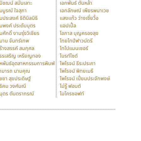
มิชฌน์ สมันเลาะ
เอกพันธ์ ตันหล้า
มบูรณ์ ใจสุภา
เอกลักษณ์ เพียรพนาเวช
มประสงค์ ธิตินิลนิธิ
แสงแก้ว ว่างเซี่ยวื่อ
มพงค์ ประดับบุตร
แอปเปิ้ล
มศักดิ์ งามรุ่งวิเชียร
โอภาส บุญครองสุข
มาน จันทร์เทพ
ไทยไทป์ฟาวน์ดรี
ร้างสรรค์ สมกุศล
ไทโปแมนเซอร์
รรเสริญ เหรียญทอง
ไบรท์ไซด์
หพันธ์อุตสาหกรรมการพิมพ์
ไพโรจน์ ธีระประภา
ามารถ นามคุณ
ไพโรจน์ พิทยเมธี
ิชยา สุขประดิษฐ์
ไพโรจน์ เปี่ยมประจักพงษ์
ธิคม วงศ์มณี
ไม่รู้ ฟอนต์
นุตร ตันตราภรณ์
ไมโครซอฟท์
ร
ฤ