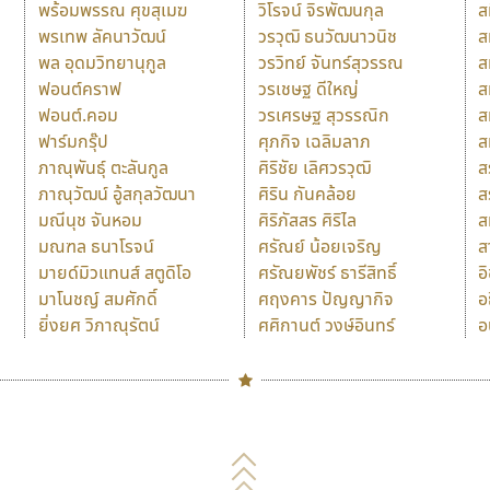
พร้อมพรรณ ศุขสุเมฆ
วิโรจน์ จิรพัฒนกุล
ส
พรเทพ ลัคนาวัฒน์
วรวุฒิ ธนวัฒนาวนิช
ส
พล อุดมวิทยานุกูล
วรวิทย์ จันทร์สุวรรณ
ส
ฟอนต์คราฟ
วรเชษฐ ดีใหญ่
ส
ฟอนต์.คอม
วรเศรษฐ สุวรรณิก
ส
ฟาร์มกรุ๊ป
ศุภกิจ เฉลิมลาภ
ส
ภาณุพันธุ์ ตะลันกูล
ศิริชัย เลิศวรวุฒิ
ส
ภาณุวัฒน์ อู้สกุลวัฒนา
ศิริน กันคล้อย
ส
มณีนุช จันหอม
ศิริภัสสร ศิริไล
ส
มณฑล ธนาโรจน์
ศรัณย์ น้อยเจริญ
ส
มายด์มิวแทนส์ สตูดิโอ
ศรัณยพัชร์ ธารีสิทธิ์
อ
มาโนชญ์ สมศักดิ์
ศฤงคาร ปัญญากิจ
อ
ยิ่งยศ วิภาณุรัตน์
ศศิกานต์ วงษ์อินทร์
อ
Naipol
TLWG
ช
O
Torsilp
ซ