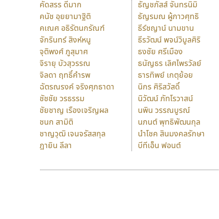
คัดสรร ดีมาก
ธัญชภัสส์ จันทรนิมิ
คนัช อุยยามาฐิติ
ธัญรมณ ผู้ภาวศุทธิ
คเณศ อธิรัตนกรัณฑ์
ธีร์ชญาน์ นามขาน
จักรินทร์ สิงห์หนู
ธีรวัฒน์ พจน์วิบูลศิริ
จุติพงศ์ ภูสุมาศ
ธงชัย ศรีเมือง
จิรายุ บัวสุวรรณ
ธนัญธร เลิศไพรวัลย์
จิลดา ฤทธิ์คำรพ
ธารทิพย์ เกตุย้อย
ฉัตรณรงค์ จริงศุภธาดา
นิกร ศิริสวัสดิ์
ชัชชัย วรธรรม
นิวัฒน์ ภัทโรวาสน์
ชัยชาญ เรืองเจริญผล
นพิน วรรณบูรณ์
ชนก สามิติ
นภนต์ พุทธิพัฒนกุล
ชาญวุฒิ เจนจรัสสกุล
นำโชค สินมงคลรักษา
ฎายิน ลีลา
บีทีเอ็น ฟอนต์
9 Fonts
F
A
Fontcraft