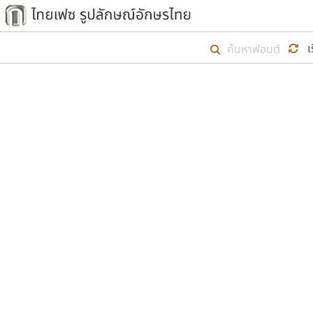
เริ่ม ไทยเฟซ นี้ขึ้นมา
เ
เป้าหมายที่ยังคงดำเนินไปอยู่ คือกา
ไม่ต่ำกว่า ๔๐๐ ฟอนต์ในระบบ หวังว่า 
ตัวอักษรมีหัวขมวด
แบบตัวการ์ตูน
ตัวอักษรไม่มีหัวขมวด
แบบตัวดิสเพลย์
9
A
B
C
D
E
F
ฟอนต์ยอดนิยม
แบบตัวประดิษฐ์
ฟอนต์ล้านดาวน์โหลด
ก
ข
ค
จ
ฉ
ช
แบบตัวพิกเซล
ซ
ฌ
ด
ต
ระบบปฏิบัติการ
แบบตัวพิมพ์ดีด
อัตลักษณ์องค์กร
แบบตัวมีเชิงฐาน
ผู้อ
คุณแ