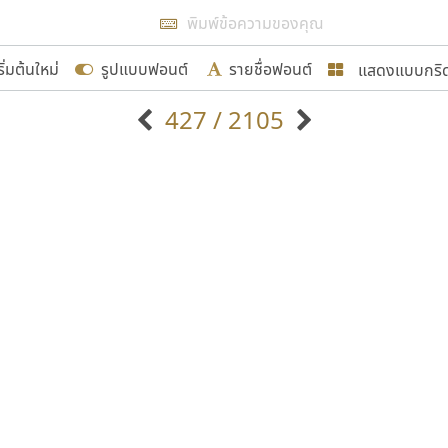
แสดงผลแบบลิสต์
ริ่มต้นใหม่
รูปแบบฟอนต์
รายชื่อฟอนต์
แสดงแบบกริ
รเพิ่มฟอนต์ไทยเข้าไปให้ได้อย่างน้อยเดือนละ ๓๐ ฟอนต์ นั่
427 / 2105
นอกจากจะเป็นประโยชน์ต่อตนเองแล้ว จะมีประโยชน์กับผู้อื่นไ
แบบตัวอักษรจีน
แบบตัวอักษรหัวบัว
แบบตัวอักษรซ้อนเงา
แบบตัวอักษรหัวบอด
G
H
I
J
K
L
M
N
O
P
Q
R
แบบตัวอักษรย้อนยุค
แบบตัวอักษรเกาหลี
ขอขอบคุณ
ถ
แบบตัวอักษรล้านนา
ท
ธ
น
บ
ป
แบบตัวอักษรเส้นขอบ
ผ
พ
ฟ
ภ
ม
แบบตัวอักษรลาว
แบบตัวอักษรแฟนซี
แบบตัวอักษรสคริปท์
แบบตัวอักษรโบราณ
อกแบบฟอนต์ไทยทุกท่านที่สร้างสรรค์ผลงานเพื่อสืบสานอัก
อน ปรัชญา สิงห์โต ที่อนุญาตให้เผยแพร่ข้อมูลจาก ฟอนต