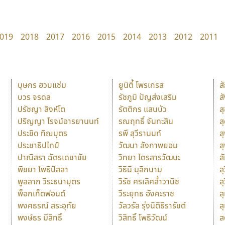
019
2018
2017
2016
2015
2014
2013
2012
2011
บุษกร ฮวบแช่ม
ยูนิตี้ โพรเกรส
ส
บวร จรดล
รัชภูมิ ปัญส่งเสริม
ส
ปรัชญา สิงห์โต
รัตติกร แสนบัว
ส
ปริญญา โรจน์อารยานนท์
รณฤทธิ์ จันทะสิน
ส
ประชิด ทิณบุตร
รพี สุวีรานนท์
ส
ประชาธิปไทป์
วัฒนา ลังกาพยอม
ส
ปาณิสรา ฉัตรเดชาชัย
วิทยา ไตรสารวัฒนะ
ส
พิชยา โพธิปัสสา
วิธินี มุสิกนาม
สุ
พูลลาภ วีระธนาบุตร
วิรัช ศรเลิศล้ำวานิช
ส
พ็อกเก็ตฟอนต์
วีระยุทธ อังคะราช
ส
พงศธรณ์ สระอุทัย
วัลวรัล รุ่งนิติธิรารัชต์
ส
พงษ์ธร มีสิทธิ์
วิสิทธิ์ โพธิวัฒน์
ส