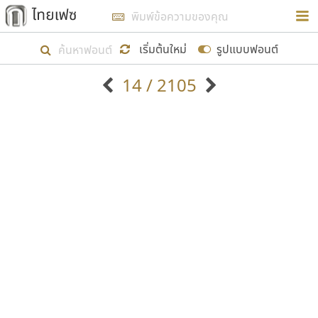
การในรูปแบบใหม่เพื่อใช้เป็นแนวทางในการศึกษารูป
ร่างหน้าตาของฟอนต์ไทยสำหรับการเรียนรู้เพื่อเริ่ม
เริ่มต้นใหม่
รูปแบบฟอนต์
สร้างฟอนต์ของตัวเอง ในเดือนมีนาคม พ.ศ. ๒๕๖๒ จึง
14 / 2105
ได้เริ่ม ไทยเฟซ นี้ขึ้นมา
ตัวอักษรมีหัวขมวด
แบบตัวอักษรหัวบัว
แสดงผลแบบลิสต์
ตัวอักษรไม่มีหัวขมวด
แบบตัวอักษรหัวบอด
9
A
B
C
D
E
F
G
H
I
J
ฟอนต์ยอดนิยม
แบบตัวอักษรเกาหลี
เป้าหมายที่ยังคงดำเนินไปอยู่ คือการเพิ่มฟอนต์ไทย
K
L
M
N
O
P
Q
R
S
T
U
ฟอนต์ล้านดาวน์โหลด
แบบตัวอักษรเส้นขอบ
เข้าไปให้ได้อย่างน้อยเดือนละ ๓๐ ฟอนต์ นั่นหมายถึง
ระบบปฏิบัติการ
แบบตัวอักษรแฟนซี
V
W
Y
Z
อัตลักษณ์องค์กร
แบบตัวอักษรโบราณ
ปลายปี พ.ศ. ๒๕๖๒ จะมีฟอนต์ไม่ต่ำกว่า ๔๐๐ ฟอนต์ใน
แบบตัวการ์ตูน
แบบตัวเขียนพู่กัน
ก
ข
ค
จ
ฉ
ช
ซ
ฌ
ด
ต
ถ
ระบบ หวังว่า นอกจากจะเป็นประโยชน์ต่อตนเองแล้ว
แบบตัวดิสเพลย์
แบบตัวเนื้อความ
จะมีประโยชน์กับผู้อื่นได้บ้าง ไม่มากก็น้อย
แบบตัวประดิษฐ์
แบบตัวเหลี่ยม
ท
ธ
น
บ
ป
ผ
พ
ฟ
ภ
ม
ย
แบบตัวพิกเซล
แบบปลายมน
ร
ฤ
ล
ว
ศ
ส
ห
อ
ฮ
แบบตัวพิมพ์ดีด
แบบปลายแหลม
ขอขอบคุณ
แบบตัวมีเชิงฐาน
แบบปากกาหัวตัด
แบบตัวอักษรจีน
แบบฟอนต์ซิ่ง
แบบตัวอักษรซ้อนเงา
แบบลายมือผู้ใหญ่