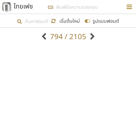
การในรูปแบบใหม่เพื่อใช้เป็นแนวทางในการศึกษารูป
ร่างหน้าตาของฟอนต์ไทยสำหรับการเรียนรู้เพื่อเริ่ม
เริ่มต้นใหม่
รูปแบบฟอนต์
สร้างฟอนต์ของตัวเอง ในเดือนมีนาคม พ.ศ. ๒๕๖๒ จึง
794 / 2105
ได้เริ่ม ไทยเฟซ นี้ขึ้นมา
ตัวอักษรมีหัวขมวด
แบบตัวอักษรหัวบัว
แสดงผลแบบลิสต์
ตัวอักษรไม่มีหัวขมวด
แบบตัวอักษรหัวบอด
9
A
B
C
D
E
F
G
H
I
J
ฟอนต์ยอดนิยม
แบบตัวอักษรเกาหลี
เป้าหมายที่ยังคงดำเนินไปอยู่ คือการเพิ่มฟอนต์ไทย
K
L
M
N
O
P
Q
R
S
T
U
ฟอนต์ล้านดาวน์โหลด
แบบตัวอักษรเส้นขอบ
เข้าไปให้ได้อย่างน้อยเดือนละ ๓๐ ฟอนต์ นั่นหมายถึง
ระบบปฏิบัติการ
แบบตัวอักษรแฟนซี
V
W
Y
Z
อัตลักษณ์องค์กร
แบบตัวอักษรโบราณ
ปลายปี พ.ศ. ๒๕๖๒ จะมีฟอนต์ไม่ต่ำกว่า ๔๐๐ ฟอนต์ใน
แบบตัวการ์ตูน
แบบตัวเขียนพู่กัน
ก
ข
ค
จ
ฉ
ช
ซ
ฌ
ด
ต
ถ
ระบบ หวังว่า นอกจากจะเป็นประโยชน์ต่อตนเองแล้ว
แบบตัวดิสเพลย์
แบบตัวเนื้อความ
จะมีประโยชน์กับผู้อื่นได้บ้าง ไม่มากก็น้อย
แบบตัวประดิษฐ์
แบบตัวเหลี่ยม
ท
ธ
น
บ
ป
ผ
พ
ฟ
ภ
ม
ย
แบบตัวพิกเซล
แบบปลายมน
ร
ฤ
ล
ว
ศ
ส
ห
อ
ฮ
แบบตัวพิมพ์ดีด
แบบปลายแหลม
ขอขอบคุณ
แบบตัวมีเชิงฐาน
แบบปากกาหัวตัด
แบบตัวอักษรจีน
แบบฟอนต์ซิ่ง
แบบตัวอักษรซ้อนเงา
แบบลายมือผู้ใหญ่