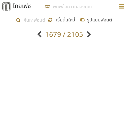
การในรูปแบบใหม่เพื่อใช้เป็นแนวทางในการศึกษารูป
ร่างหน้าตาของฟอนต์ไทยสำหรับการเรียนรู้เพื่อเริ่ม
เริ่มต้นใหม่
รูปแบบฟอนต์
สร้างฟอนต์ของตัวเอง ในเดือนมีนาคม พ.ศ. ๒๕๖๒ จึง
1679 / 2105
ได้เริ่ม ไทยเฟซ นี้ขึ้นมา
ตัวอักษรมีหัวขมวด
แบบตัวอักษรหัวบัว
แสดงผลแบบลิสต์
ตัวอักษรไม่มีหัวขมวด
แบบตัวอักษรหัวบอด
9
A
B
C
D
E
F
G
H
I
J
ฟอนต์ยอดนิยม
แบบตัวอักษรเกาหลี
เป้าหมายที่ยังคงดำเนินไปอยู่ คือการเพิ่มฟอนต์ไทย
K
L
M
N
O
P
Q
R
S
T
U
ฟอนต์ล้านดาวน์โหลด
แบบตัวอักษรเส้นขอบ
เข้าไปให้ได้อย่างน้อยเดือนละ ๓๐ ฟอนต์ นั่นหมายถึง
ระบบปฏิบัติการ
แบบตัวอักษรแฟนซี
V
W
Y
Z
อัตลักษณ์องค์กร
แบบตัวอักษรโบราณ
ปลายปี พ.ศ. ๒๕๖๒ จะมีฟอนต์ไม่ต่ำกว่า ๔๐๐ ฟอนต์ใน
แบบตัวการ์ตูน
แบบตัวเขียนพู่กัน
ก
ข
ค
จ
ฉ
ช
ซ
ฌ
ด
ต
ถ
ระบบ หวังว่า นอกจากจะเป็นประโยชน์ต่อตนเองแล้ว
แบบตัวดิสเพลย์
แบบตัวเนื้อความ
จะมีประโยชน์กับผู้อื่นได้บ้าง ไม่มากก็น้อย
แบบตัวประดิษฐ์
แบบตัวเหลี่ยม
ท
ธ
น
บ
ป
ผ
พ
ฟ
ภ
ม
ย
แบบตัวพิกเซล
แบบปลายมน
ร
ฤ
ล
ว
ศ
ส
ห
อ
ฮ
แบบตัวพิมพ์ดีด
แบบปลายแหลม
ขอขอบคุณ
แบบตัวมีเชิงฐาน
แบบปากกาหัวตัด
แบบตัวอักษรจีน
แบบฟอนต์ซิ่ง
แบบตัวอักษรซ้อนเงา
แบบลายมือผู้ใหญ่