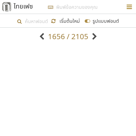
การในรูปแบบใหม่เพื่อใช้เป็นแนวทางในการศึกษารูป
ร่างหน้าตาของฟอนต์ไทยสำหรับการเรียนรู้เพื่อเริ่ม
เริ่มต้นใหม่
รูปแบบฟอนต์
สร้างฟอนต์ของตัวเอง ในเดือนมีนาคม พ.ศ. ๒๕๖๒ จึง
1656 / 2105
ได้เริ่ม ไทยเฟซ นี้ขึ้นมา
ตัวอักษรมีหัวขมวด
แบบตัวอักษรหัวบัว
แสดงผลแบบลิสต์
ตัวอักษรไม่มีหัวขมวด
แบบตัวอักษรหัวบอด
9
A
B
C
D
E
F
G
H
I
J
ฟอนต์ยอดนิยม
แบบตัวอักษรเกาหลี
เป้าหมายที่ยังคงดำเนินไปอยู่ คือการเพิ่มฟอนต์ไทย
K
L
M
N
O
P
Q
R
S
T
U
ฟอนต์ล้านดาวน์โหลด
แบบตัวอักษรเส้นขอบ
เข้าไปให้ได้อย่างน้อยเดือนละ ๓๐ ฟอนต์ นั่นหมายถึง
ระบบปฏิบัติการ
แบบตัวอักษรแฟนซี
V
W
Y
Z
อัตลักษณ์องค์กร
แบบตัวอักษรโบราณ
ปลายปี พ.ศ. ๒๕๖๒ จะมีฟอนต์ไม่ต่ำกว่า ๔๐๐ ฟอนต์ใน
แบบตัวการ์ตูน
แบบตัวเขียนพู่กัน
ก
ข
ค
จ
ฉ
ช
ซ
ฌ
ด
ต
ถ
ระบบ หวังว่า นอกจากจะเป็นประโยชน์ต่อตนเองแล้ว
แบบตัวดิสเพลย์
แบบตัวเนื้อความ
จะมีประโยชน์กับผู้อื่นได้บ้าง ไม่มากก็น้อย
แบบตัวประดิษฐ์
แบบตัวเหลี่ยม
ท
ธ
น
บ
ป
ผ
พ
ฟ
ภ
ม
ย
แบบตัวพิกเซล
แบบปลายมน
ร
ฤ
ล
ว
ศ
ส
ห
อ
ฮ
แบบตัวพิมพ์ดีด
แบบปลายแหลม
ขอขอบคุณ
แบบตัวมีเชิงฐาน
แบบปากกาหัวตัด
แบบตัวอักษรจีน
แบบฟอนต์ซิ่ง
แบบตัวอักษรซ้อนเงา
แบบลายมือผู้ใหญ่