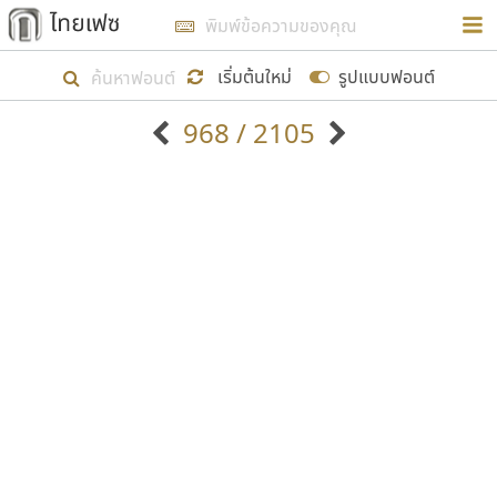
การในรูปแบบใหม่เพื่อใช้เป็นแนวทางในการศึกษารูป
ร่างหน้าตาของฟอนต์ไทยสำหรับการเรียนรู้เพื่อเริ่ม
เริ่มต้นใหม่
รูปแบบฟอนต์
สร้างฟอนต์ของตัวเอง ในเดือนมีนาคม พ.ศ. ๒๕๖๒ จึง
968 / 2105
ได้เริ่ม ไทยเฟซ นี้ขึ้นมา
ตัวอักษรมีหัวขมวด
แบบตัวอักษรหัวบัว
แสดงผลแบบลิสต์
ตัวอักษรไม่มีหัวขมวด
แบบตัวอักษรหัวบอด
9
A
B
C
D
E
F
G
H
I
J
ฟอนต์ยอดนิยม
แบบตัวอักษรเกาหลี
เป้าหมายที่ยังคงดำเนินไปอยู่ คือการเพิ่มฟอนต์ไทย
K
L
M
N
O
P
Q
R
S
T
U
ฟอนต์ล้านดาวน์โหลด
แบบตัวอักษรเส้นขอบ
เข้าไปให้ได้อย่างน้อยเดือนละ ๓๐ ฟอนต์ นั่นหมายถึง
ระบบปฏิบัติการ
แบบตัวอักษรแฟนซี
V
W
Y
Z
อัตลักษณ์องค์กร
แบบตัวอักษรโบราณ
ปลายปี พ.ศ. ๒๕๖๒ จะมีฟอนต์ไม่ต่ำกว่า ๔๐๐ ฟอนต์ใน
แบบตัวการ์ตูน
แบบตัวเขียนพู่กัน
ก
ข
ค
จ
ฉ
ช
ซ
ฌ
ด
ต
ถ
ระบบ หวังว่า นอกจากจะเป็นประโยชน์ต่อตนเองแล้ว
แบบตัวดิสเพลย์
แบบตัวเนื้อความ
จะมีประโยชน์กับผู้อื่นได้บ้าง ไม่มากก็น้อย
แบบตัวประดิษฐ์
แบบตัวเหลี่ยม
ท
ธ
น
บ
ป
ผ
พ
ฟ
ภ
ม
ย
แบบตัวพิกเซล
แบบปลายมน
ร
ฤ
ล
ว
ศ
ส
ห
อ
ฮ
แบบตัวพิมพ์ดีด
แบบปลายแหลม
ขอขอบคุณ
แบบตัวมีเชิงฐาน
แบบปากกาหัวตัด
แบบตัวอักษรจีน
แบบฟอนต์ซิ่ง
แบบตัวอักษรซ้อนเงา
แบบลายมือผู้ใหญ่