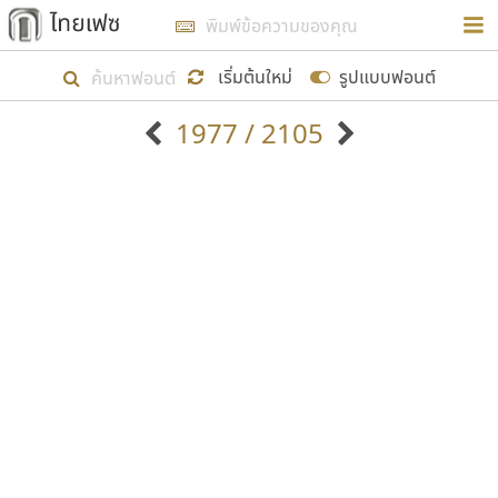
การในรูปแบบใหม่เพื่อใช้เป็นแนวทางในการศึกษารูป
ร่างหน้าตาของฟอนต์ไทยสำหรับการเรียนรู้เพื่อเริ่ม
เริ่มต้นใหม่
รูปแบบฟอนต์
สร้างฟอนต์ของตัวเอง ในเดือนมีนาคม พ.ศ. ๒๕๖๒ จึง
1977 / 2105
ได้เริ่ม ไทยเฟซ นี้ขึ้นมา
ตัวอักษรมีหัวขมวด
แบบตัวอักษรหัวบัว
แสดงผลแบบลิสต์
ตัวอักษรไม่มีหัวขมวด
แบบตัวอักษรหัวบอด
9
A
B
C
D
E
F
G
H
I
J
ฟอนต์ยอดนิยม
แบบตัวอักษรเกาหลี
เป้าหมายที่ยังคงดำเนินไปอยู่ คือการเพิ่มฟอนต์ไทย
K
L
M
N
O
P
Q
R
S
T
U
ฟอนต์ล้านดาวน์โหลด
แบบตัวอักษรเส้นขอบ
เข้าไปให้ได้อย่างน้อยเดือนละ ๓๐ ฟอนต์ นั่นหมายถึง
ระบบปฏิบัติการ
แบบตัวอักษรแฟนซี
V
W
Y
Z
อัตลักษณ์องค์กร
แบบตัวอักษรโบราณ
ปลายปี พ.ศ. ๒๕๖๒ จะมีฟอนต์ไม่ต่ำกว่า ๔๐๐ ฟอนต์ใน
แบบตัวการ์ตูน
แบบตัวเขียนพู่กัน
ก
ข
ค
จ
ฉ
ช
ซ
ฌ
ด
ต
ถ
ระบบ หวังว่า นอกจากจะเป็นประโยชน์ต่อตนเองแล้ว
แบบตัวดิสเพลย์
แบบตัวเนื้อความ
จะมีประโยชน์กับผู้อื่นได้บ้าง ไม่มากก็น้อย
แบบตัวประดิษฐ์
แบบตัวเหลี่ยม
ท
ธ
น
บ
ป
ผ
พ
ฟ
ภ
ม
ย
แบบตัวพิกเซล
แบบปลายมน
ร
ฤ
ล
ว
ศ
ส
ห
อ
ฮ
แบบตัวพิมพ์ดีด
แบบปลายแหลม
ขอขอบคุณ
แบบตัวมีเชิงฐาน
แบบปากกาหัวตัด
แบบตัวอักษรจีน
แบบฟอนต์ซิ่ง
แบบตัวอักษรซ้อนเงา
แบบลายมือผู้ใหญ่